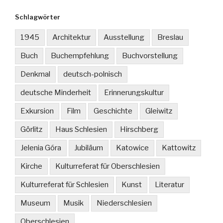
Schlagwörter
1945
Architektur
Ausstellung
Breslau
Buch
Buchempfehlung
Buchvorstellung
Denkmal
deutsch-polnisch
deutsche Minderheit
Erinnerungskultur
Exkursion
Film
Geschichte
Gleiwitz
Görlitz
Haus Schlesien
Hirschberg
Jelenia Góra
Jubiläum
Katowice
Kattowitz
Kirche
Kulturreferat für Oberschlesien
Kulturreferat für Schlesien
Kunst
Literatur
Museum
Musik
Niederschlesien
Oberschlesien