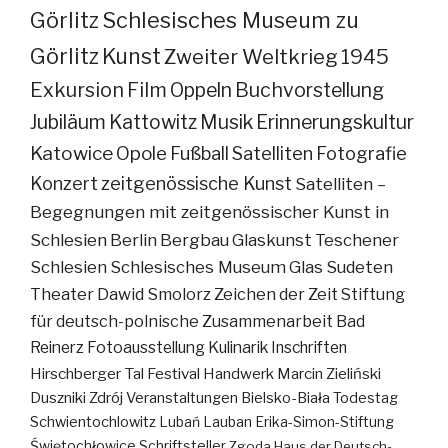
Görlitz
Schlesisches Museum zu
Görlitz
Kunst
Zweiter Weltkrieg
1945
Exkursion
Film
Oppeln
Buchvorstellung
Jubiläum
Kattowitz
Musik
Erinnerungskultur
Katowice
Opole
Fußball
Satelliten
Fotografie
Konzert
zeitgenössische Kunst
Satelliten –
Begegnungen mit zeitgenössischer Kunst in
Schlesien
Berlin
Bergbau
Glaskunst
Teschener
Schlesien
Schlesisches Museum
Glas
Sudeten
Theater
Dawid Smolorz
Zeichen der Zeit
Stiftung
für deutsch-polnische Zusammenarbeit
Bad
Reinerz
Fotoausstellung
Kulinarik
Inschriften
Hirschberger Tal
Festival
Handwerk
Marcin Zieliński
Duszniki Zdrój
Veranstaltungen
Bielsko-Biała
Todestag
Schwientochlowitz
Lubań
Lauban
Erika-Simon-Stiftung
Świętochłowice
Schriftsteller
Zgoda
Haus der Deutsch-