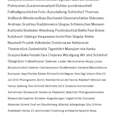
Polnischen Zusammenarbeit
Dichter
postindustriell
Fußballgeschichte
Foto-Ausstellung
Schönhof
Thomas
Voßbeck
Wiederaufbau
Buchwald
Glasmanufaktur
Bukowiec
Andreas Gryphius
Radzimowice
Glogau
Schlesisches Museum
Kattowitz
Beskiden
Altenberg
Postindustrial
Bielitz
Fest
Bober-
Katzbach-Gebirge
Vergessene Inschriften
Głogów
Atelier
Neustadt
Prudnik
Volkslieder
Dombrowaer Kohlerevier
Theaterstück
Gedenktafel
Tagesfahrt
Mianujom mie Hanka
Grażyna Bułka
Festakt
Ewa Chojecka
Würdigung
Wir sind Schönhof
Glasgravur
Fußballtrainer
Zieleniec
Lieder
Monodrama
Alojzy Lysko
Museumsfest
Istebna
Ciechanowice
Straßenbahn
Szklana Manufaktura
Buchautor
Sepp Piontek
Bielsko
Richard Ernst Wagner
Gero Vogl
Johann Bros
20.
Juli 1944
Phonogramm-Archiv
Niemtschitz an der Hanna
Roseldorf
Némčice nad
Hanou
Siedlung
Paul Schmidt
Pechhütte
1913
Dziedzice
Kirchenlieder
Aufnahmen
Racławiczki
Smolarnia
Rasselwitz
Sedschütz
Phonographenwalze
Museum des Oppelner Schlesien
Ausgrabungen
Urgeschichte
Grunwald
Alexander Schenk Graf von Stauffenberg
Attentat
Adlergebirge
Góry Orlickie
Rudelstadt
Hanka
20. Jahrhundert
Erzählung
schlesische Sprache
Nowa