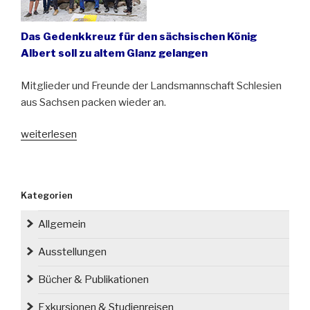
Das Gedenkkreuz für den sächsischen König
Albert soll zu altem Glanz gelangen
Mitglieder und Freunde der Landsmannschaft Schlesien
aus Sachsen packen wieder an.
„Einsatz
weiterlesen
für
das
Carolakreuz
Kategorien
in
Szczodre
Allgemein
(Sibyllenort)“
Ausstellungen
Bücher & Publikationen
Exkursionen & Studienreisen