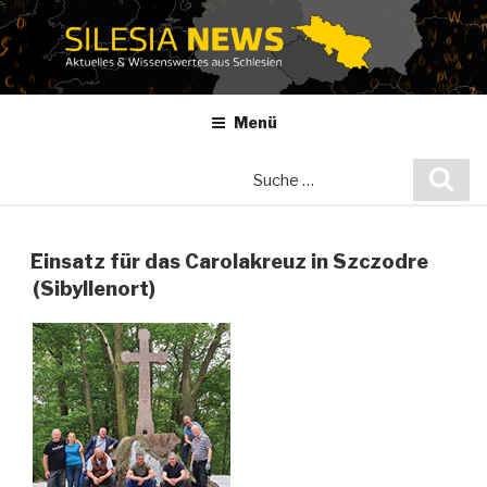
Zum
Inhalt
springen
Menü
Suche
Suc
nach:
Einsatz für das Carolakreuz in Szczodre
(Sibyllenort)