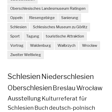
Oberschlesisches Landesmuseum Ratingen
Oppeln
Riesengebirge
Sanierung
Schlesien
Schlesisches Museum zu Görlitz
Sport
Tagung
touristische Attraktion
Vortrag
Waldenburg
Wałbrzych
Wrocław
Zweiter Weltkrieg
Schlesien
Niederschlesien
Oberschlesien
Breslau
Wrocław
Ausstellung
Kulturreferat für
Schlesien
Buch
deutsch-polnisch