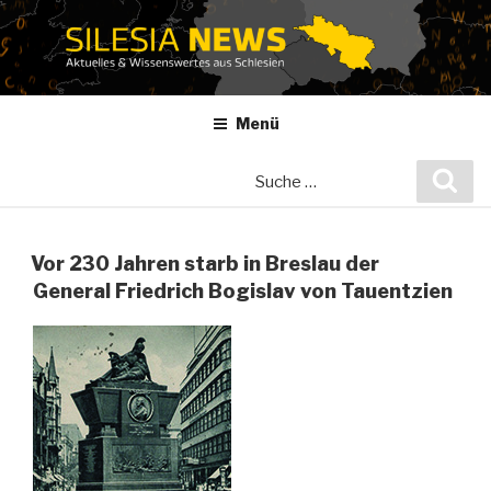
Zum
Inhalt
springen
Menü
Suche
Suc
nach:
Vor 230 Jahren starb in Breslau der
General Friedrich Bogislav von Tauentzien