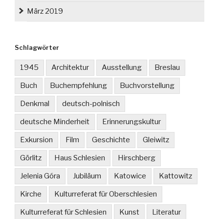
März 2019
Schlagwörter
1945
Architektur
Ausstellung
Breslau
Buch
Buchempfehlung
Buchvorstellung
Denkmal
deutsch-polnisch
deutsche Minderheit
Erinnerungskultur
Exkursion
Film
Geschichte
Gleiwitz
Görlitz
Haus Schlesien
Hirschberg
Jelenia Góra
Jubiläum
Katowice
Kattowitz
Kirche
Kulturreferat für Oberschlesien
Kulturreferat für Schlesien
Kunst
Literatur