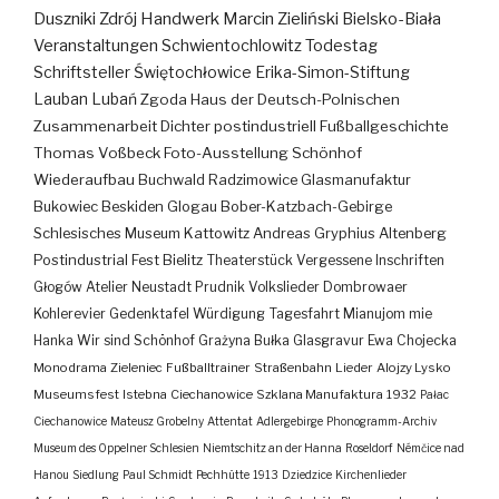
Duszniki Zdrój
Handwerk
Marcin Zieliński
Bielsko-Biała
Veranstaltungen
Schwientochlowitz
Todestag
Schriftsteller
Świętochłowice
Erika-Simon-Stiftung
Lauban
Lubań
Zgoda
Haus der Deutsch-Polnischen
Zusammenarbeit
Dichter
postindustriell
Fußballgeschichte
Thomas Voßbeck
Foto-Ausstellung
Schönhof
Wiederaufbau
Buchwald
Radzimowice
Glasmanufaktur
Bukowiec
Beskiden
Glogau
Bober-Katzbach-Gebirge
Schlesisches Museum Kattowitz
Andreas Gryphius
Altenberg
Postindustrial
Fest
Bielitz
Theaterstück
Vergessene Inschriften
Głogów
Atelier
Neustadt
Prudnik
Volkslieder
Dombrowaer
Kohlerevier
Gedenktafel
Würdigung
Tagesfahrt
Mianujom mie
Hanka
Wir sind Schönhof
Grażyna Bułka
Glasgravur
Ewa Chojecka
Monodrama
Zieleniec
Fußballtrainer
Straßenbahn
Lieder
Alojzy Lysko
Museumsfest
Istebna
Ciechanowice
Szklana Manufaktura
1932
Pałac
Ciechanowice
Mateusz Grobelny
Attentat
Adlergebirge
Phonogramm-Archiv
Museum des Oppelner Schlesien
Niemtschitz an der Hanna
Roseldorf
Némčice nad
Hanou
Siedlung
Paul Schmidt
Pechhütte
1913
Dziedzice
Kirchenlieder