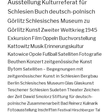
Ausstellung
Kulturreferat für
Schlesien
Buch
deutsch-polnisch
Görlitz
Schlesisches Museum zu
Görlitz
Kunst
Zweiter Weltkrieg
1945
Exkursion
Film
Oppeln
Buchvorstellung
Kattowitz
Musik
Erinnerungskultur
Katowice
Opole
Fußball
Satelliten
Fotografie
Beuthen
Konzert
zeitgenössische Kunst
Bytom
Satelliten – Begegnungen mit
zeitgenössischer Kunst in Schlesien
Bergbau
Berlin
Schlesisches Museum
Glas
Glaskunst
Teschener Schlesien
Sudeten
Theater
Zeichen
der Zeit
Dawid Smolorz
Stiftung für deutsch-
polnische Zusammenarbeit
Bad Reinerz
Kulinarik
Fotoausstellung
Inschriften
Festival
Hirschberger Tal