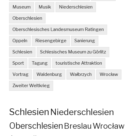
Museum
Musik
Niederschlesien
Oberschlesien
Oberschlesisches Landesmuseum Ratingen
Oppeln
Riesengebirge
Sanierung
Schlesien
Schlesisches Museum zu Görlitz
Sport
Tagung
touristische Attraktion
Vortrag
Waldenburg
Wałbrzych
Wrocław
Zweiter Weltkrieg
Schlesien
Niederschlesien
Oberschlesien
Breslau
Wrocław