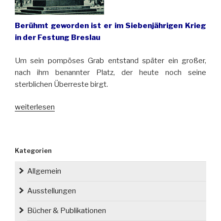
Berühmt geworden ist er im Siebenjährigen Krieg
in der Festung Breslau
Um sein pompöses Grab entstand später ein großer,
nach ihm benannter Platz, der heute noch seine
sterblichen Überreste birgt.
„Vor
weiterlesen
230
Jahren
starb
Kategorien
in
Breslau
Allgemein
der
General
Ausstellungen
Friedrich
Bücher & Publikationen
Bogislav