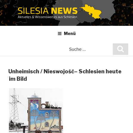
Zum
Inhalt
springen
Menü
Suche
Suc
nach:
Unheimisch / Nieswojość– Schlesien heute
im Bild