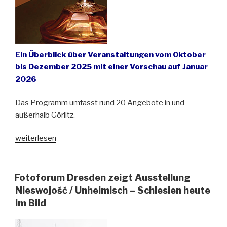
Ein Überblick über Veranstaltungen vom Oktober
bis Dezember 2025 mit einer Vorschau auf Januar
2026
Das Programm umfasst rund 20 Angebote in und
außerhalb Görlitz.
„Das
weiterlesen
letzte
Quartal
im
Fotoforum Dresden zeigt Ausstellung
Schlesischen
Nieswojość / Unheimisch – Schlesien heute
Museum
im Bild
zu
Görlitz“