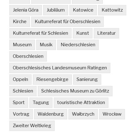
Jelenia Góra
Jubiläum
Katowice
Kattowitz
Kirche
Kulturreferat für Oberschlesien
Kulturreferat für Schlesien
Kunst
Literatur
Museum
Musik
Niederschlesien
Oberschlesien
Oberschlesisches Landesmuseum Ratingen
Oppeln
Riesengebirge
Sanierung
Schlesien
Schlesisches Museum zu Görlitz
Sport
Tagung
touristische Attraktion
Vortrag
Waldenburg
Wałbrzych
Wrocław
Zweiter Weltkrieg