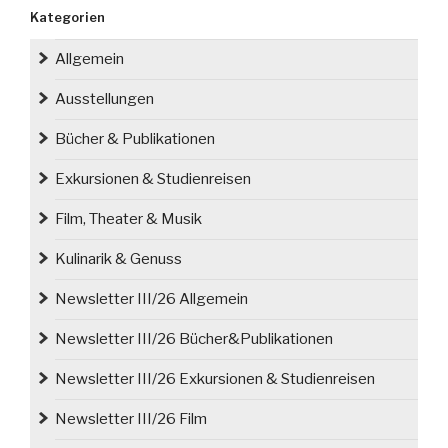
Ausstellung
Kategorien
Nieswojość
/
Allgemein
Unheimisch
–
Ausstellungen
Schlesien
Bücher & Publikationen
heute
im
Exkursionen & Studienreisen
Bild“
Film, Theater & Musik
Kulinarik & Genuss
Newsletter III/26 Allgemein
Newsletter III/26 Bücher&Publikationen
Newsletter III/26 Exkursionen & Studienreisen
Newsletter III/26 Film