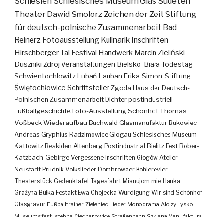
Schlesien
Schlesisches Museum
Glas
Sudeten
Theater
Dawid Smolorz
Zeichen der Zeit
Stiftung
für deutsch-polnische Zusammenarbeit
Bad
Reinerz
Fotoausstellung
Kulinarik
Inschriften
Hirschberger Tal
Festival
Handwerk
Marcin Zieliński
Duszniki Zdrój
Veranstaltungen
Bielsko-Biała
Todestag
Schwientochlowitz
Lubań
Lauban
Erika-Simon-Stiftung
Świętochłowice
Schriftsteller
Zgoda
Haus der Deutsch-
Polnischen Zusammenarbeit
Dichter
postindustriell
Fußballgeschichte
Foto-Ausstellung
Schönhof
Thomas
Voßbeck
Wiederaufbau
Buchwald
Glasmanufaktur
Bukowiec
Andreas Gryphius
Radzimowice
Glogau
Schlesisches Museum
Kattowitz
Beskiden
Altenberg
Postindustrial
Bielitz
Fest
Bober-
Katzbach-Gebirge
Vergessene Inschriften
Głogów
Atelier
Neustadt
Prudnik
Volkslieder
Dombrowaer Kohlerevier
Theaterstück
Gedenktafel
Tagesfahrt
Mianujom mie Hanka
Grażyna Bułka
Festakt
Ewa Chojecka
Würdigung
Wir sind Schönhof
Glasgravur
Fußballtrainer
Zieleniec
Lieder
Monodrama
Alojzy Lysko
Museumsfest
Istebna
Ciechanowice
Straßenbahn
Szklana Manufaktura