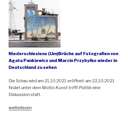
Niederschlesiens (Um)Brüche auf Fotografien von
Agata Pankiewicz und Marcin Przybyłko wieder in
Deutschland zu sehen
Die Schau wird am 21.10.2021 eröffnet; am 22.10.2021
findet unter dem Motto
Kunst trifft Politik
eine
Diskussion statt.
„Fotoforum
weiterlesen
Dresden
zeigt