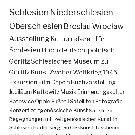
Schlesien
Niederschlesien
Oberschlesien
Breslau
Wrocław
Ausstellung
Kulturreferat für
Schlesien
Buch
deutsch-polnisch
Görlitz
Schlesisches Museum zu
Görlitz
Kunst
Zweiter Weltkrieg
1945
Exkursion
Film
Oppeln
Buchvorstellung
Jubiläum
Kattowitz
Musik
Erinnerungskultur
Katowice
Opole
Fußball
Satelliten
Fotografie
Konzert
zeitgenössische Kunst
Satelliten –
Begegnungen mit zeitgenössischer Kunst in
Schlesien
Berlin
Bergbau
Glaskunst
Teschener