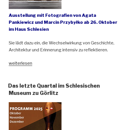
Ausstellung mit Fotografien von Agata
Pankiewicz und Marcin Przybyłko ab 26. Oktober
im Haus Schlesien
Sie lädt dazu ein, die Wechselwirkung von Geschichte,
Architektur und Erinnerung intensiv zu reflektieren.
„Unheimisch
weiterlesen
/
Nieswojość–
Schlesien
Das letzte Quartal im Schlesischen
heute
Museum zu Görlitz
im
Bild“