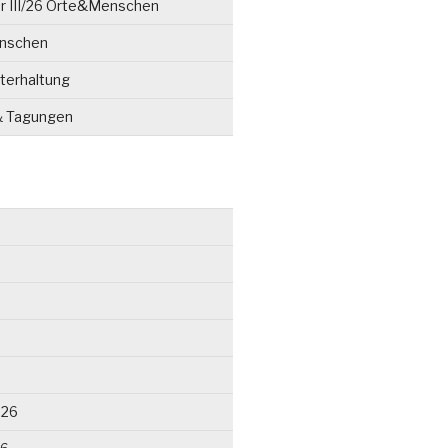
r III/26 Orte&Menschen
enschen
terhaltung
& Tagungen
026