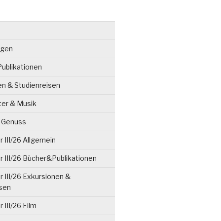
ngen
ublikationen
en & Studienreisen
ter & Musik
& Genuss
 III/26 Allgemein
 III/26 Bücher&Publikationen
 III/26 Exkursionen &
isen
 III/26 Film