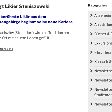
Kategorien
gt Likier Staniszowski
Allgemein
 berühmte Likör aus dem
sengebirge beginnt seine neue Kariere
Ausstellu
taniszów (Stonsdorf) wird die Tradition am
Bücher & P
n Ort mit neuem Leben gefüllt.
Exkursion
erlesen
Film, Thea
t
sdorfer
Kulinarik 
t
er
Newsletter
iszowski“
Newsletter
Newsletter
Studienre
Newsletter