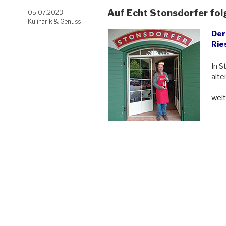
Auf Echt Stonsdorfer fol
Veröffentlicht
05.07.2023
am
Kulinarik & Genuss
Der
Rie
In S
alte
„Auf
weit
Ech
Ston
folg
Liki
Stan