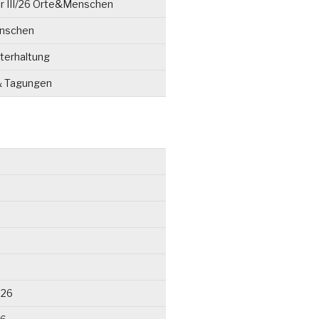
r III/26 Orte&Menschen
enschen
terhaltung
& Tagungen
026