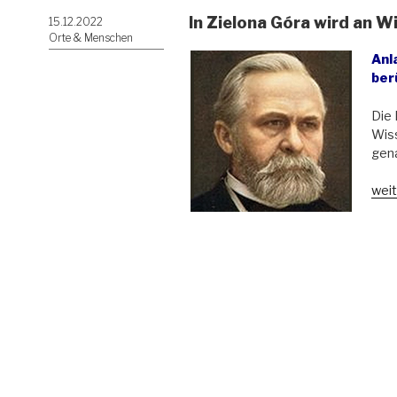
In Zielona Góra wird an W
Veröffentlicht
15.12.2022
am
Orte & Menschen
Anl
ber
Die 
Wiss
gen
„In
weit
Ziel
Gór
wird
an
Wil
Foer
erin