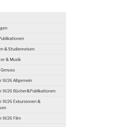
ngen
ublikationen
en & Studienreisen
ter & Musik
& Genuss
 III/26 Allgemein
 III/26 Bücher&Publikationen
 III/26 Exkursionen &
isen
 III/26 Film