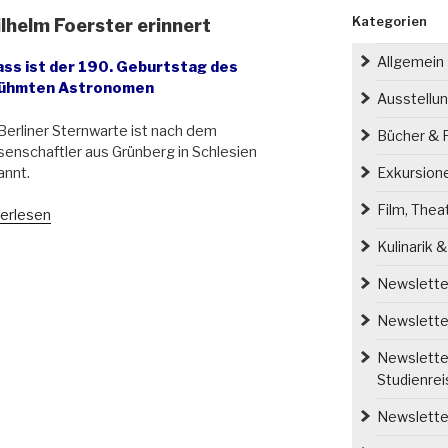
Kategorien
ilhelm Foerster erinnert
Allgemein
ass ist der 190. Geburtstag des
ühmten Astronomen
Ausstellu
Berliner Sternwarte ist nach dem
Bücher & P
enschaftler aus Grünberg in Schlesien
annt.
Exkursion
Film, Thea
erlesen
ona
Kulinarik 
a
Newsletter
helm
Newsletter
ster
Newsletter
nert“
Studienre
Newsletter