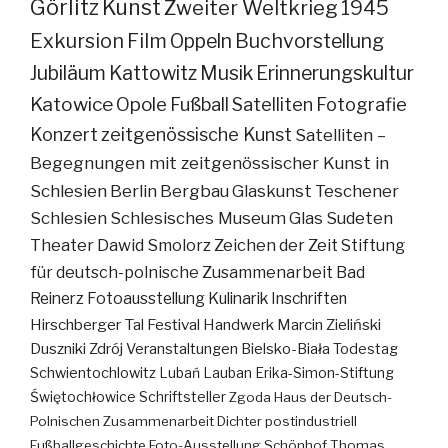
Görlitz
Kunst
Zweiter Weltkrieg
1945
Exkursion
Film
Oppeln
Buchvorstellung
Jubiläum
Kattowitz
Musik
Erinnerungskultur
Katowice
Opole
Fußball
Satelliten
Fotografie
Konzert
zeitgenössische Kunst
Satelliten –
Begegnungen mit zeitgenössischer Kunst in
Schlesien
Berlin
Bergbau
Glaskunst
Teschener
Schlesien
Schlesisches Museum
Glas
Sudeten
Theater
Dawid Smolorz
Zeichen der Zeit
Stiftung
für deutsch-polnische Zusammenarbeit
Bad
Reinerz
Fotoausstellung
Kulinarik
Inschriften
Hirschberger Tal
Festival
Handwerk
Marcin Zieliński
Duszniki Zdrój
Veranstaltungen
Bielsko-Biała
Todestag
Schwientochlowitz
Lubań
Lauban
Erika-Simon-Stiftung
Świętochłowice
Schriftsteller
Zgoda
Haus der Deutsch-
Polnischen Zusammenarbeit
Dichter
postindustriell
Fußballgeschichte
Foto-Ausstellung
Schönhof
Thomas