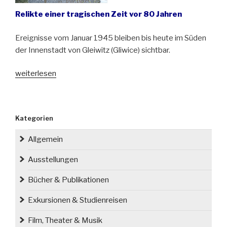
Relikte einer tragischen Zeit vor 80 Jahren
Ereignisse vom Januar 1945 bleiben bis heute im Süden
der Innenstadt von Gleiwitz (Gliwice) sichtbar.
„Gräber
weiterlesen
in
den
Hausgärten
Kategorien
von
Gleiwitz“
Allgemein
Ausstellungen
Bücher & Publikationen
Exkursionen & Studienreisen
Film, Theater & Musik