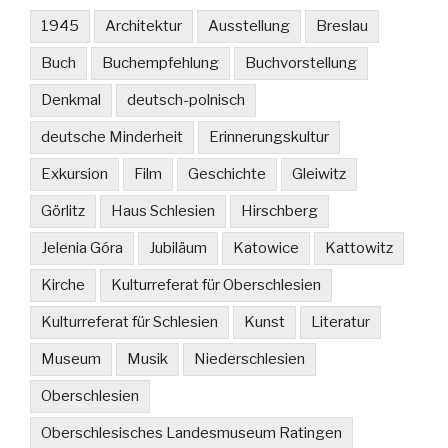
1945
Architektur
Ausstellung
Breslau
Buch
Buchempfehlung
Buchvorstellung
Denkmal
deutsch-polnisch
deutsche Minderheit
Erinnerungskultur
Exkursion
Film
Geschichte
Gleiwitz
Görlitz
Haus Schlesien
Hirschberg
Jelenia Góra
Jubiläum
Katowice
Kattowitz
Kirche
Kulturreferat für Oberschlesien
Kulturreferat für Schlesien
Kunst
Literatur
Museum
Musik
Niederschlesien
Oberschlesien
Oberschlesisches Landesmuseum Ratingen