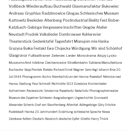
Voßbeck
Wiederaufbau
Buchwald
Glasmanufaktur
Bukowiec
Andreas Gryphius
Radzimowice
Glogau
Schlesisches Museum
Kattowitz
Beskiden
Altenberg
Postindustrial
Bielitz
Fest
Bober-
Katzbach-Gebirge
Vergessene Inschriften
Głogów
Atelier
Neustadt
Prudnik
Volkslieder
Dombrowaer Kohlerevier
Theaterstück
Gedenktafel
Tagesfahrt
Mianujom mie Hanka
Grażyna Bułka
Festakt
Ewa Chojecka
Würdigung
Wir sind Schönhof
Glasgravur
Fußballtrainer
Zieleniec
Lieder
Monodrama
Alojzy Lysko
Museumsfest
Istebna
Ciechanowice
Straßenbahn
Szklana Manufaktura
Buchautor
Sepp Piontek
Bielsko
Richard Ernst Wagner
Gero Vogl
Johann Bros
20.
Juli 1944
Phonogramm-Archiv
Niemtschitz an der Hanna
Roseldorf
Némčice nad
Hanou
Siedlung
Paul Schmidt
Pechhütte
1913
Dziedzice
Kirchenlieder
Aufnahmen
Racławiczki
Smolarnia
Rasselwitz
Sedschütz
Phonographenwalze
Museum des Oppelner Schlesien
Ausgrabungen
Urgeschichte
Grunwald
Alexander Schenk Graf von Stauffenberg
Attentat
Adlergebirge
Góry Orlickie
Rudelstadt
Hanka
20. Jahrhundert
Erzählung
schlesische Sprache
Nowa
Cerekwia
Kelten
Deutsch-Neukirch
deutsche Opfer
Ghetto
Harry Thürk