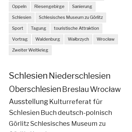
Oppeln
Riesengebirge
Sanierung
Schlesien
Schlesisches Museum zu Görlitz
Sport
Tagung
touristische Attraktion
Vortrag
Waldenburg
Wałbrzych
Wrocław
Zweiter Weltkrieg
Schlesien
Niederschlesien
Oberschlesien
Breslau
Wrocław
Ausstellung
Kulturreferat für
Schlesien
Buch
deutsch-polnisch
Görlitz
Schlesisches Museum zu