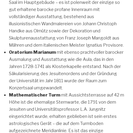
Saal im Hauptgebäude – es ist polenweit der einzige so
gut erhaltene barocke profane Innenraum mit
vollständiger Ausstattung, bestehend aus
illusionistischen Wandmalereien von Johann Christoph
Handke aus Olmütz sowie der Dekoration und
Skulpturenausstattung von Franz Joseph Mangoldt aus
Mähren und dem italienischen Meister Ignatius Provisore.
Oratorium Marianum
mit ebenso prachtvoller barocker
Ausmalung und Ausstattung wie die Aula, das in den
Jahren 1728-1741 als Klosterkapelle entstand. Nach der
Säkularisierung des Jesuitenordens und der Gründung
der Universität im Jahr 1811 wurde der Raum zum
Konzertsaal umgewandelt.
Mathematischer Turm
mit Aussichtsterrasse auf 42 m
Höhe ist die ehemalige Sternwarte, die 1791 von dem
Jesuiten und Universitätsprofessor L.A. Jungnitz
eingerichtet wurde, erhalten geblieben ist sein erstes
astrologisches Gerät – die auf dem Turmboden
aufgezeichnete Meridianlinie. Es ist das einzige