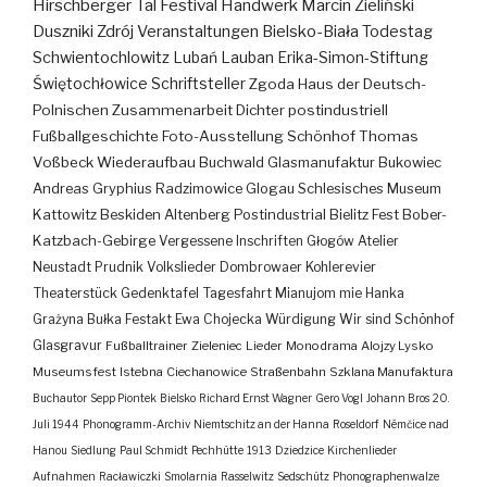
Hirschberger Tal
Festival
Handwerk
Marcin Zieliński
Duszniki Zdrój
Veranstaltungen
Bielsko-Biała
Todestag
Schwientochlowitz
Lubań
Lauban
Erika-Simon-Stiftung
Świętochłowice
Schriftsteller
Zgoda
Haus der Deutsch-
Polnischen Zusammenarbeit
Dichter
postindustriell
Fußballgeschichte
Foto-Ausstellung
Schönhof
Thomas
Voßbeck
Wiederaufbau
Buchwald
Glasmanufaktur
Bukowiec
Andreas Gryphius
Radzimowice
Glogau
Schlesisches Museum
Kattowitz
Beskiden
Altenberg
Postindustrial
Bielitz
Fest
Bober-
Katzbach-Gebirge
Vergessene Inschriften
Głogów
Atelier
Neustadt
Prudnik
Volkslieder
Dombrowaer Kohlerevier
Theaterstück
Gedenktafel
Tagesfahrt
Mianujom mie Hanka
Grażyna Bułka
Festakt
Ewa Chojecka
Würdigung
Wir sind Schönhof
Glasgravur
Fußballtrainer
Zieleniec
Lieder
Monodrama
Alojzy Lysko
Museumsfest
Istebna
Ciechanowice
Straßenbahn
Szklana Manufaktura
Buchautor
Sepp Piontek
Bielsko
Richard Ernst Wagner
Gero Vogl
Johann Bros
20.
Juli 1944
Phonogramm-Archiv
Niemtschitz an der Hanna
Roseldorf
Némčice nad
Hanou
Siedlung
Paul Schmidt
Pechhütte
1913
Dziedzice
Kirchenlieder
Aufnahmen
Racławiczki
Smolarnia
Rasselwitz
Sedschütz
Phonographenwalze