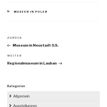
MUSEEN IN POLEN
Beitragsnavigation
Vorheriger
ZURÜCK
Beitrag
Museum in Neustadt O.S.
Nächster
WEITER
Beitrag
Regionalmuseum in Lauban
Kategorien
Allgemein
Ausstellungen