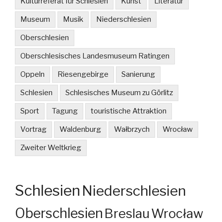
Kulturreferat für Schlesien
Kunst
Literatur
Museum
Musik
Niederschlesien
Oberschlesien
Oberschlesisches Landesmuseum Ratingen
Oppeln
Riesengebirge
Sanierung
Schlesien
Schlesisches Museum zu Görlitz
Sport
Tagung
touristische Attraktion
Vortrag
Waldenburg
Wałbrzych
Wrocław
Zweiter Weltkrieg
Schlesien
Niederschlesien
Oberschlesien
Breslau
Wrocław