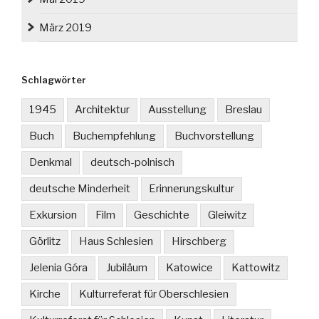
März 2019
Schlagwörter
1945
Architektur
Ausstellung
Breslau
Buch
Buchempfehlung
Buchvorstellung
Denkmal
deutsch-polnisch
deutsche Minderheit
Erinnerungskultur
Exkursion
Film
Geschichte
Gleiwitz
Görlitz
Haus Schlesien
Hirschberg
Jelenia Góra
Jubiläum
Katowice
Kattowitz
Kirche
Kulturreferat für Oberschlesien