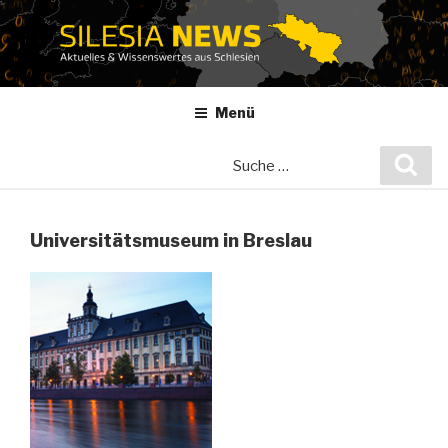
Zum
Inhalt
springen
Menü
Suche
Suc
nach:
Universitätsmuseum in Breslau