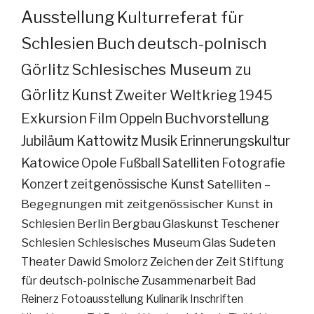
Ausstellung
Kulturreferat für
Schlesien
Buch
deutsch-polnisch
Görlitz
Schlesisches Museum zu
Görlitz
Kunst
Zweiter Weltkrieg
1945
Exkursion
Film
Oppeln
Buchvorstellung
Jubiläum
Kattowitz
Musik
Erinnerungskultur
Katowice
Opole
Fußball
Satelliten
Fotografie
Konzert
zeitgenössische Kunst
Satelliten –
Begegnungen mit zeitgenössischer Kunst in
Schlesien
Berlin
Bergbau
Glaskunst
Teschener
Schlesien
Schlesisches Museum
Glas
Sudeten
Theater
Dawid Smolorz
Zeichen der Zeit
Stiftung
für deutsch-polnische Zusammenarbeit
Bad
Reinerz
Fotoausstellung
Kulinarik
Inschriften