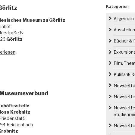
Kategorien
örlitz
Allgemein
lesisches Museum zu Görlitz
önhof
Ausstellu
derstraße 8
826
Görlitz
Bücher & P
erlesen
Exkursion
Film, Thea
Kulinarik 
Newsletter
r Museumsverbund
Newsletter
chäftsstelle
Newsletter
loss Krobnitz
Studienre
riedenstal 5
94 Reichenbach
Newsletter
Krobnitz