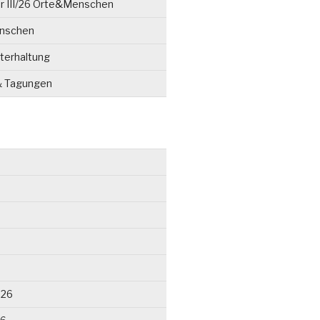
r III/26 Orte&Menschen
enschen
terhaltung
& Tagungen
026