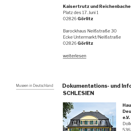
Kaisertrutz und Reichenbache
Platz des 17. Juni 1
02826
Görlitz
Barockhaus Neißstraße 30
Ecke Untermarkt/Neißstraße
02826
Görlitz
weiterlesen
Dokumentations- und In
Museen in Deutschland
SCHLESIEN
Hau
Deu
e.V.
Doll
536