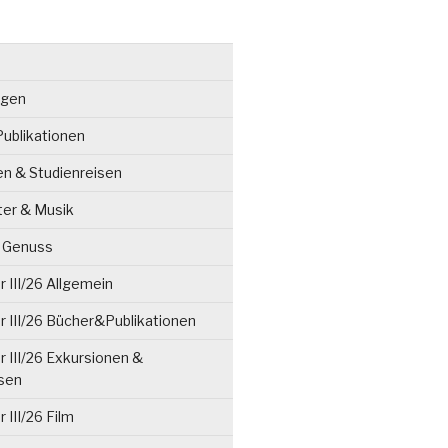
ngen
ublikationen
en & Studienreisen
ter & Musik
& Genuss
 III/26 Allgemein
 III/26 Bücher&Publikationen
 III/26 Exkursionen &
isen
 III/26 Film