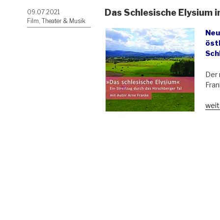
Das Schlesische Elysium i
Veröffentlicht
09.07.2021
am
Film, Theater & Musik
Neu
öst
Sch
Der 
Fran
„Da
weit
Schl
Elys
im
Film