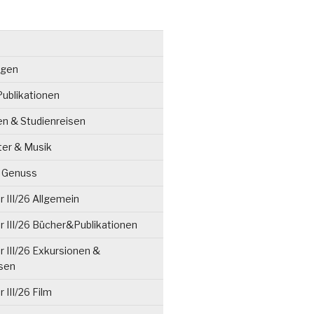
ngen
ublikationen
en & Studienreisen
ter & Musik
& Genuss
 III/26 Allgemein
 III/26 Bücher&Publikationen
 III/26 Exkursionen &
isen
 III/26 Film