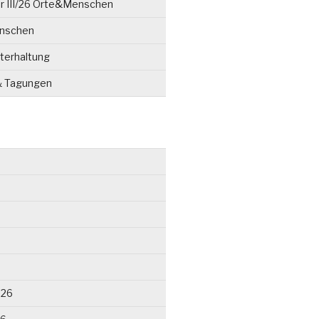
r III/26 Orte&Menschen
enschen
terhaltung
& Tagungen
026