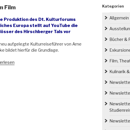
Kategorien
m Film
Allgemein
e Produktion des Dt. Kulturforums
liches Europa stellt auf YouTube die
Ausstellu
lösser des Hirschberger Tals vor
Bücher & P
neu aufgelegte Kulturreiseführer von Arne
ke bildet hierfür die Grundlage.
Exkursion
Film, Thea
s
erlesen
esische
Kulinarik 
ium
Newsletter
“
Newsletter
Newsletter
Studienre
Newsletter