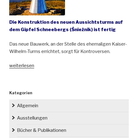
Die Konstruktion des neuen Aussichtsturms auf
dem Gipfel Schneebergs (Śnieżnik) ist fertig
Das neue Bauwerk, an der Stelle des ehemaligen Kaiser-
Wilhelm-Turms errichtet, sorgt für Kontroversen.
„Stahl,
weiterlesen
Glas
und
Kontroversen
Kategorien
auf
dem
Allgemein
Glatzer
Schneeberg“
Ausstellungen
Bücher & Publikationen