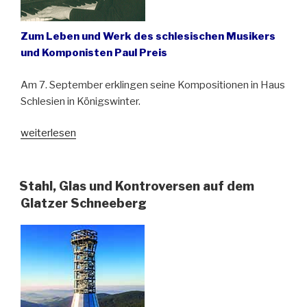
Zum Leben und Werk des schlesischen Musikers
und Komponisten Paul Preis
Am 7. September erklingen seine Kompositionen in Haus
Schlesien in Königswinter.
„Im
weiterlesen
Dienste
der
Musik
Stahl, Glas und Kontroversen auf dem
und
Glatzer Schneeberg
im
Dienste
der
Heimat“