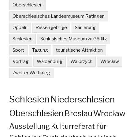
Oberschlesien
Oberschlesisches Landesmuseum Ratingen
Oppeln
Riesengebirge
Sanierung
Schlesien
Schlesisches Museum zu Görlitz
Sport
Tagung
touristische Attraktion
Vortrag
Waldenburg
Wałbrzych
Wrocław
Zweiter Weltkrieg
Schlesien
Niederschlesien
Oberschlesien
Breslau
Wrocław
Ausstellung
Kulturreferat für