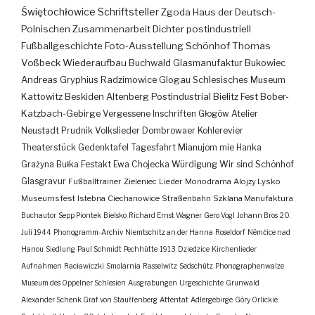
Świętochłowice
Schriftsteller
Zgoda
Haus der Deutsch-
Polnischen Zusammenarbeit
Dichter
postindustriell
Fußballgeschichte
Foto-Ausstellung
Schönhof
Thomas
Voßbeck
Wiederaufbau
Buchwald
Glasmanufaktur
Bukowiec
Andreas Gryphius
Radzimowice
Glogau
Schlesisches Museum
Kattowitz
Beskiden
Altenberg
Postindustrial
Bielitz
Fest
Bober-
Katzbach-Gebirge
Vergessene Inschriften
Głogów
Atelier
Neustadt
Prudnik
Volkslieder
Dombrowaer Kohlerevier
Theaterstück
Gedenktafel
Tagesfahrt
Mianujom mie Hanka
Grażyna Bułka
Festakt
Ewa Chojecka
Würdigung
Wir sind Schönhof
Glasgravur
Fußballtrainer
Zieleniec
Lieder
Monodrama
Alojzy Lysko
Museumsfest
Istebna
Ciechanowice
Straßenbahn
Szklana Manufaktura
Buchautor
Sepp Piontek
Bielsko
Richard Ernst Wagner
Gero Vogl
Johann Bros
20.
Juli 1944
Phonogramm-Archiv
Niemtschitz an der Hanna
Roseldorf
Némčice nad
Hanou
Siedlung
Paul Schmidt
Pechhütte
1913
Dziedzice
Kirchenlieder
Aufnahmen
Racławiczki
Smolarnia
Rasselwitz
Sedschütz
Phonographenwalze
Museum des Oppelner Schlesien
Ausgrabungen
Urgeschichte
Grunwald
Alexander Schenk Graf von Stauffenberg
Attentat
Adlergebirge
Góry Orlickie