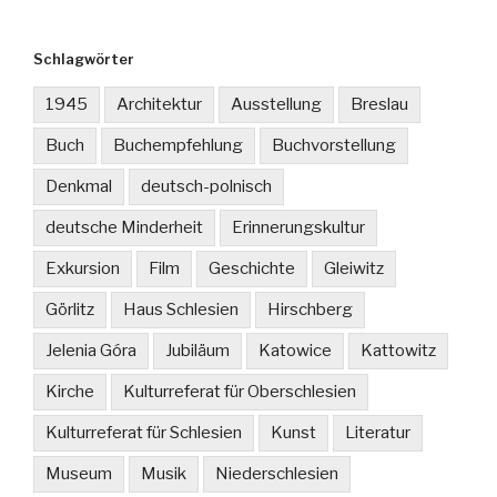
Schlagwörter
1945
Architektur
Ausstellung
Breslau
Buch
Buchempfehlung
Buchvorstellung
Denkmal
deutsch-polnisch
deutsche Minderheit
Erinnerungskultur
Exkursion
Film
Geschichte
Gleiwitz
Görlitz
Haus Schlesien
Hirschberg
Jelenia Góra
Jubiläum
Katowice
Kattowitz
Kirche
Kulturreferat für Oberschlesien
Kulturreferat für Schlesien
Kunst
Literatur
Museum
Musik
Niederschlesien