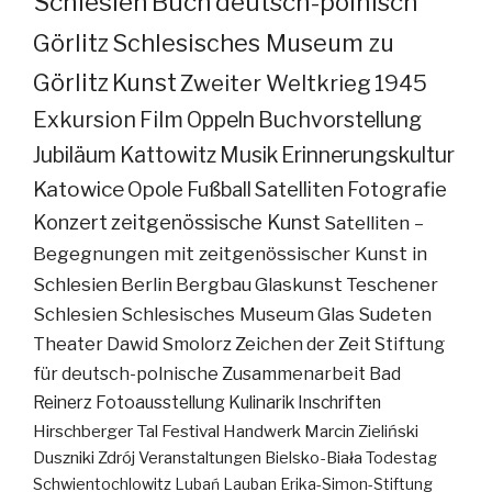
Schlesien
Buch
deutsch-polnisch
Görlitz
Schlesisches Museum zu
Görlitz
Kunst
Zweiter Weltkrieg
1945
Exkursion
Film
Oppeln
Buchvorstellung
Jubiläum
Kattowitz
Musik
Erinnerungskultur
Katowice
Opole
Fußball
Satelliten
Fotografie
Konzert
zeitgenössische Kunst
Satelliten –
Begegnungen mit zeitgenössischer Kunst in
Schlesien
Berlin
Bergbau
Glaskunst
Teschener
Schlesien
Schlesisches Museum
Glas
Sudeten
Theater
Dawid Smolorz
Zeichen der Zeit
Stiftung
für deutsch-polnische Zusammenarbeit
Bad
Reinerz
Fotoausstellung
Kulinarik
Inschriften
Hirschberger Tal
Festival
Handwerk
Marcin Zieliński
Duszniki Zdrój
Veranstaltungen
Bielsko-Biała
Todestag
Schwientochlowitz
Lubań
Lauban
Erika-Simon-Stiftung