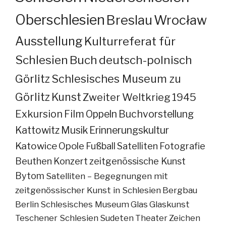
Oberschlesien
Breslau
Wrocław
Ausstellung
Kulturreferat für
Schlesien
Buch
deutsch-polnisch
Görlitz
Schlesisches Museum zu
Görlitz
Kunst
Zweiter Weltkrieg
1945
Exkursion
Film
Oppeln
Buchvorstellung
Kattowitz
Musik
Erinnerungskultur
Katowice
Opole
Fußball
Satelliten
Fotografie
Beuthen
Konzert
zeitgenössische Kunst
Bytom
Satelliten – Begegnungen mit
zeitgenössischer Kunst in Schlesien
Bergbau
Berlin
Schlesisches Museum
Glas
Glaskunst
Teschener Schlesien
Sudeten
Theater
Zeichen