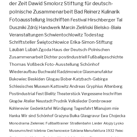
der Zeit
Dawid Smolorz
Stiftung für deutsch-
polnische Zusammenarbeit
Bad Reinerz
Kulinarik
Fotoausstellung
Inschriften
Festival
Hirschberger Tal
Duszniki Zdrój
Handwerk
Marcin Zieliński
Bielsko-Biała
Veranstaltungen
Schwientochlowitz
Todestag
Schriftsteller
Świętochłowice
Erika-Simon-Stiftung
Lauban
Lubań
Zgoda
Haus der Deutsch-Polnischen
Zusammenarbeit
Dichter
postindustriell
Fußballgeschichte
Thomas Voßbeck
Foto-Ausstellung
Schönhof
Wiederaufbau
Buchwald
Radzimowice
Glasmanufaktur
Bukowiec
Beskiden
Glogau
Bober-Katzbach-Gebirge
Schlesisches Museum Kattowitz
Andreas Gryphius
Altenberg
Postindustrial
Fest
Bielitz
Theaterstück
Vergessene Inschriften
Głogów
Atelier
Neustadt
Prudnik
Volkslieder
Dombrowaer
Kohlerevier
Gedenktafel
Würdigung
Tagesfahrt
Mianujom mie
Hanka
Wir sind Schönhof
Grażyna Bułka
Glasgravur
Ewa Chojecka
Monodrama
Zieleniec
Fußballtrainer
Straßenbahn
Lieder
Alojzy Lysko
Museumsfest
Istebna
Ciechanowice
Szklana Manufaktura
1932
Pałac