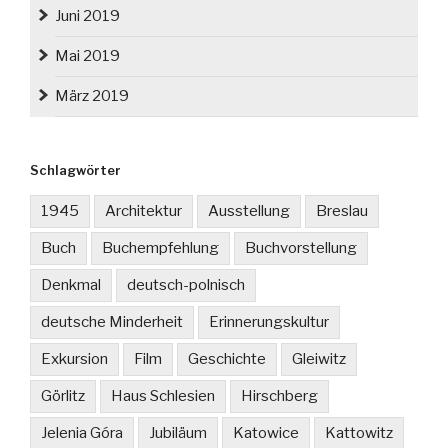
Juni 2019
Mai 2019
März 2019
Schlagwörter
1945
Architektur
Ausstellung
Breslau
Buch
Buchempfehlung
Buchvorstellung
Denkmal
deutsch-polnisch
deutsche Minderheit
Erinnerungskultur
Exkursion
Film
Geschichte
Gleiwitz
Görlitz
Haus Schlesien
Hirschberg
Jelenia Góra
Jubiläum
Katowice
Kattowitz