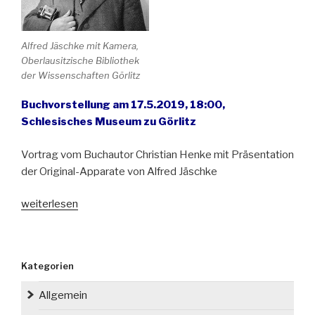
Alfred Jäschke mit Kamera,
Oberlausitzische Bibliothek
der Wissenschaften Görlitz
Buchvorstellung am 17.5.2019, 18:00,
Schlesisches Museum zu Görlitz
Vortrag vom Buchautor Christian Henke mit Präsentation
der Original-Apparate von Alfred Jäschke
„Alfred
weiterlesen
Jäschke
(1886-
1953)
Kategorien
–
Görlitzer
Allgemein
Fotopionier