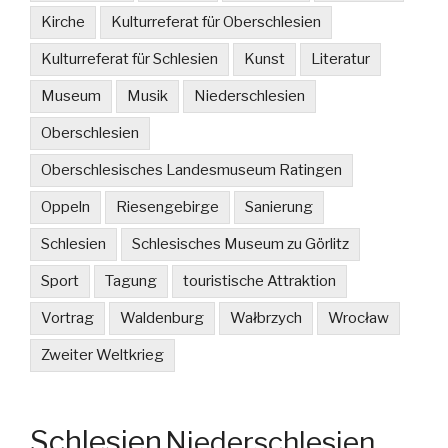
Kirche
Kulturreferat für Oberschlesien
Kulturreferat für Schlesien
Kunst
Literatur
Museum
Musik
Niederschlesien
Oberschlesien
Oberschlesisches Landesmuseum Ratingen
Oppeln
Riesengebirge
Sanierung
Schlesien
Schlesisches Museum zu Görlitz
Sport
Tagung
touristische Attraktion
Vortrag
Waldenburg
Wałbrzych
Wrocław
Zweiter Weltkrieg
Schlesien
Niederschlesien