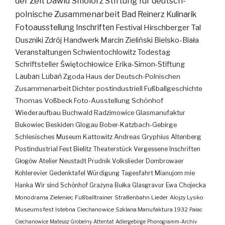
der Zeit
Dawid Smolorz
Stiftung für deutsch-
polnische Zusammenarbeit
Bad Reinerz
Kulinarik
Fotoausstellung
Inschriften
Festival
Hirschberger Tal
Duszniki Zdrój
Handwerk
Marcin Zieliński
Bielsko-Biała
Veranstaltungen
Schwientochlowitz
Todestag
Schriftsteller
Świętochłowice
Erika-Simon-Stiftung
Lauban
Lubań
Zgoda
Haus der Deutsch-Polnischen
Zusammenarbeit
Dichter
postindustriell
Fußballgeschichte
Thomas Voßbeck
Foto-Ausstellung
Schönhof
Wiederaufbau
Buchwald
Radzimowice
Glasmanufaktur
Bukowiec
Beskiden
Glogau
Bober-Katzbach-Gebirge
Schlesisches Museum Kattowitz
Andreas Gryphius
Altenberg
Postindustrial
Fest
Bielitz
Theaterstück
Vergessene Inschriften
Głogów
Atelier
Neustadt
Prudnik
Volkslieder
Dombrowaer
Kohlerevier
Gedenktafel
Würdigung
Tagesfahrt
Mianujom mie
Hanka
Wir sind Schönhof
Grażyna Bułka
Glasgravur
Ewa Chojecka
Monodrama
Zieleniec
Fußballtrainer
Straßenbahn
Lieder
Alojzy Lysko
Museumsfest
Istebna
Ciechanowice
Szklana Manufaktura
1932
Pałac
Ciechanowice
Mateusz Grobelny
Attentat
Adlergebirge
Phonogramm-Archiv