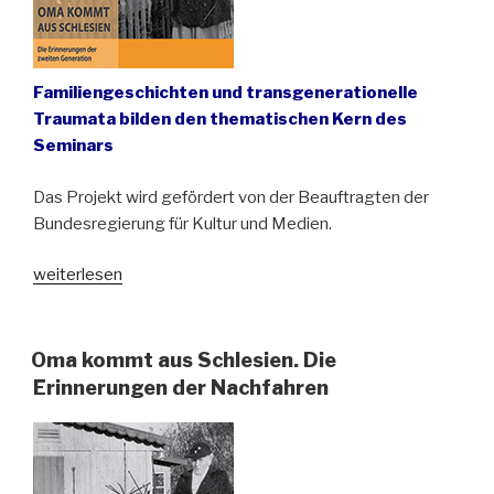
Familiengeschichten und transgenerationelle
Traumata bilden den thematischen Kern des
Seminars
Das Projekt wird gefördert von der Beauftragten der
Bundesregierung für Kultur und Medien.
„Rückblick
weiterlesen
auf
„Oma
kommt
Oma kommt aus Schlesien. Die
aus
Erinnerungen der Nachfahren
Schlesien“
2023“