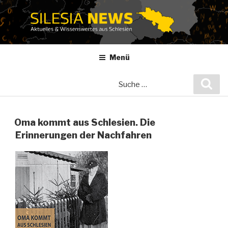
Zum
Inhalt
springen
Menü
Suche
Suc
nach:
Oma kommt aus Schlesien. Die
Erinnerungen der Nachfahren