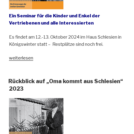
Ein Seminar für die Kinder und Enkel der
Vertriebenen und alle Interessierten
Es findet am 12.-13. Oktober 2024 im Haus Schlesien in
Königswinter statt – Restplätze sind noch frei.
„Oma
weiterlesen
kommt
aus
Schlesien.
Rückblick auf „Oma kommt aus Schlesien“
Die
2023
Erinnerungen
der
Nachfahren“