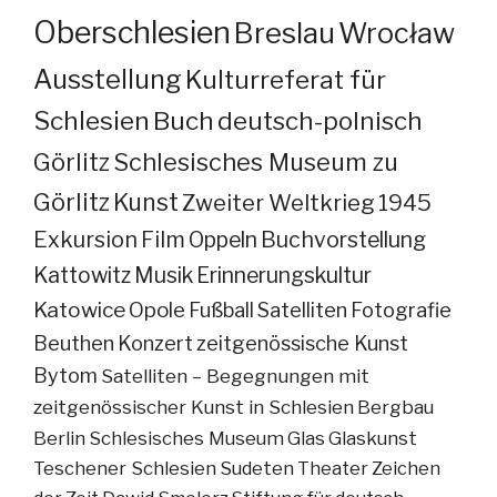
Oberschlesien
Breslau
Wrocław
Ausstellung
Kulturreferat für
Schlesien
Buch
deutsch-polnisch
Görlitz
Schlesisches Museum zu
Görlitz
Kunst
Zweiter Weltkrieg
1945
Exkursion
Film
Oppeln
Buchvorstellung
Kattowitz
Musik
Erinnerungskultur
Katowice
Opole
Fußball
Satelliten
Fotografie
Beuthen
Konzert
zeitgenössische Kunst
Bytom
Satelliten – Begegnungen mit
zeitgenössischer Kunst in Schlesien
Bergbau
Berlin
Schlesisches Museum
Glas
Glaskunst
Teschener Schlesien
Sudeten
Theater
Zeichen