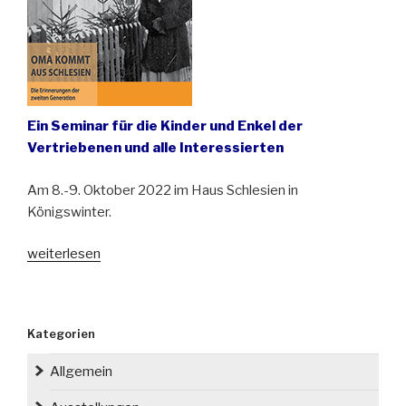
Ein Seminar für die Kinder und Enkel der
Vertriebenen und alle Interessierten
Am 8.-9. Oktober 2022 im Haus Schlesien in
Königswinter.
„Oma
weiterlesen
kommt
aus
Schlesien.
Kategorien
Die
Erinnerungen
Allgemein
der
Nachfahren“