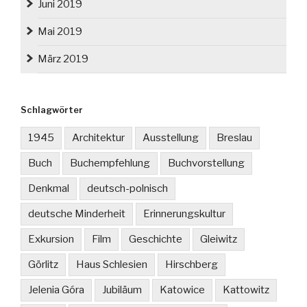
Juni 2019
Mai 2019
März 2019
Schlagwörter
1945
Architektur
Ausstellung
Breslau
Buch
Buchempfehlung
Buchvorstellung
Denkmal
deutsch-polnisch
deutsche Minderheit
Erinnerungskultur
Exkursion
Film
Geschichte
Gleiwitz
Görlitz
Haus Schlesien
Hirschberg
Jelenia Góra
Jubiläum
Katowice
Kattowitz