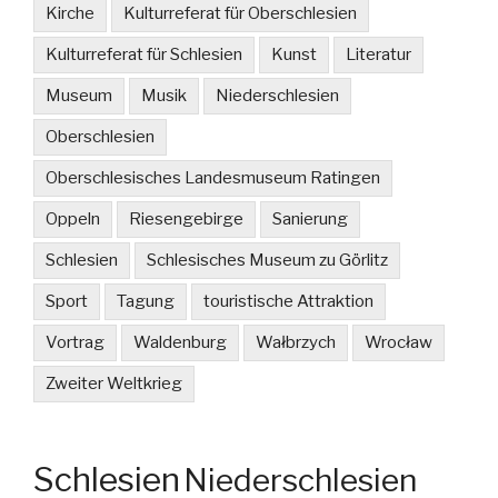
Kirche
Kulturreferat für Oberschlesien
Kulturreferat für Schlesien
Kunst
Literatur
Museum
Musik
Niederschlesien
Oberschlesien
Oberschlesisches Landesmuseum Ratingen
Oppeln
Riesengebirge
Sanierung
Schlesien
Schlesisches Museum zu Görlitz
Sport
Tagung
touristische Attraktion
Vortrag
Waldenburg
Wałbrzych
Wrocław
Zweiter Weltkrieg
Schlesien
Niederschlesien