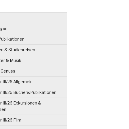
ngen
ublikationen
en & Studienreisen
ter & Musik
& Genuss
 III/26 Allgemein
 III/26 Bücher&Publikationen
 III/26 Exkursionen &
isen
 III/26 Film