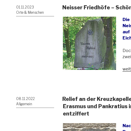
Neisser Friedhöfe – Schö
Veröffentlicht
01.11.2023
am
Orte & Menschen
Die
Nei
auf
Eic
Doch
zwei
„Nei
weit
Frie
–
Sch
trot
Relief an der Kreuzkapell
Veröffentlicht
08.11.2022
Zers
am
Allgemein
Erasmus und Pankratius in
entziffert
Nac