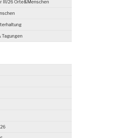
r III/26 Orte&Menschen
enschen
terhaltung
& Tagungen
026