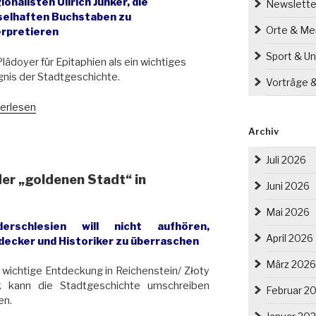
onalisten Ullrich Junker, die
Newslette
selhaften Buchstaben zu
Orte & M
erpretieren
Sport & Un
Plädoyer für Epitaphien als ein wichtiges
nis der Stadtgeschichte.
Vorträge 
ief
erlesen
Archiv
zkapelle
Juli 2026
der „goldenen Stadt“ in
tpfarrkirche
Juni 2026
smus
Mai 2026
derschlesien will nicht aufhören,
April 2026
ratius
decker und Historiker zu überraschen
März 2026
nia
 wichtige Entdeckung in Reichenstein/ Złoty
a
k kann die Stadtgeschichte umschreiben
Februar 2
schberg)
en.
iffert“