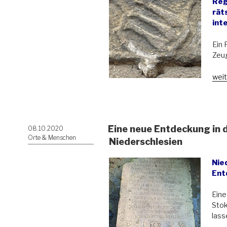
Regi
rät
int
Ein 
Zeug
„Rel
weit
an
der
Kreu
der
Eine neue Entdeckung in 
Veröffentlicht
08.10.2020
Stad
am
Orte & Menschen
St.
Niederschlesien
Era
und
Nie
Pank
Ent
in
Jele
Eine
Gór
Sto
(Hir
lass
entz