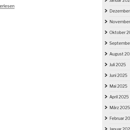
Januar 20
e
erlesen
Dezember
e
deckung
November
Oktober 2
denen
t“
Septembe
August 2
erschlesien“
Juli 2025
Juni 2025
Mai 2025
April 2025
März 2025
Februar 2
Januar 20