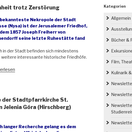
Kategorien
nheit trotz Zerstörung
Allgemein
 bekannteste Nekropole der Stadt
sse (Nysa) ist der Jerusalemer Friedhof,
Ausstellu
 dem 1857 Joseph Freiherr von
hendorff seine letzte Ruhestätte fand
Bücher & P
 in der Stadt befinden sich mindestens
Exkursion
 weitere interessante historische Friedhöfe.
Film, Thea
sser
erlesen
Kulinarik 
dhöfe
Newsletter
önheit
z
Newsletter
e der Stadtpfarrkirche St.
törung“
Newsletter
 Jelenia Góra (Hirschberg)
Studienre
Newsletter
h langer Recherche gelang es dem