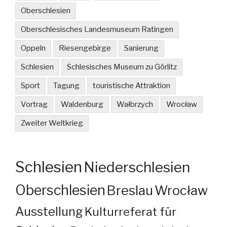
Oberschlesien
Oberschlesisches Landesmuseum Ratingen
Oppeln
Riesengebirge
Sanierung
Schlesien
Schlesisches Museum zu Görlitz
Sport
Tagung
touristische Attraktion
Vortrag
Waldenburg
Wałbrzych
Wrocław
Zweiter Weltkrieg
Schlesien
Niederschlesien
Oberschlesien
Breslau
Wrocław
Ausstellung
Kulturreferat für