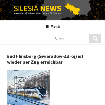
Zum
Inhalt
springen
Menü
Suche
Suc
nach:
Bad Flinsberg (Świeradów-Zdrój) ist
wieder per Zug erreichbar