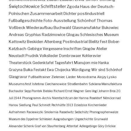
Świętochłowice
Schriftsteller
Zgoda
Haus der Deutsch-
Polnischen Zusammenarbeit
Dichter
postindustriell
Fußballgeschichte
Foto-Ausstellung
Schönhof
Thomas
Voßbeck
Wiederaufbau
Buchwald
Glasmanufaktur
Bukowiec
Andreas Gryphius
Radzimowice
Glogau
Schlesisches Museum
Kattowitz
Beskiden
Altenberg
Postindustrial
Bielitz
Fest
Bober-
Katzbach-Gebirge
Vergessene Inschriften
Głogów
Atelier
Neustadt
Prudnik
Volkslieder
Dombrowaer Kohlerevier
Theaterstück
Gedenktafel
Tagesfahrt
Mianujom mie Hanka
Grażyna Bułka
Festakt
Ewa Chojecka
Würdigung
Wir sind Schönhof
Glasgravur
Fußballtrainer
Zieleniec
Lieder
Monodrama
Alojzy Lysko
Museumsfest
Istebna
Ciechanowice
Straßenbahn
Szklana Manufaktura
Buchautor
Sepp Piontek
Bielsko
Richard Ernst Wagner
Gero Vogl
Johann Bros
20.
Juli 1944
Phonogramm-Archiv
Niemtschitz an der Hanna
Roseldorf
Némčice nad
Hanou
Siedlung
Paul Schmidt
Pechhütte
1913
Dziedzice
Kirchenlieder
Aufnahmen
Racławiczki
Smolarnia
Rasselwitz
Sedschütz
Phonographenwalze
Museum des Oppelner Schlesien
Ausgrabungen
Urgeschichte
Grunwald
Alexander Schenk Graf von Stauffenberg
Attentat
Adlergebirge
Góry Orlickie