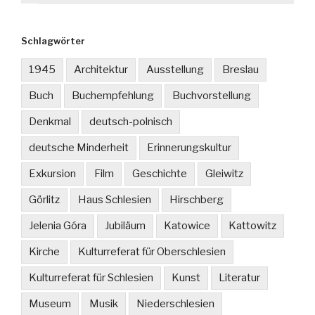
Schlagwörter
1945
Architektur
Ausstellung
Breslau
Buch
Buchempfehlung
Buchvorstellung
Denkmal
deutsch-polnisch
deutsche Minderheit
Erinnerungskultur
Exkursion
Film
Geschichte
Gleiwitz
Görlitz
Haus Schlesien
Hirschberg
Jelenia Góra
Jubiläum
Katowice
Kattowitz
Kirche
Kulturreferat für Oberschlesien
Kulturreferat für Schlesien
Kunst
Literatur
Museum
Musik
Niederschlesien