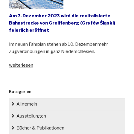
Am 7. Dezember 2023 wird die revitalisierte
Bahnstrecke von Greiffenberg (Gryfów Śląski)
feierlich eröffnet
Im neuen Fahrplan stehen ab 10. Dezember mehr
Zugverbindungen in ganz Niederschlesien.
„Bad
weiterlesen
Flinsberg
(Świeradów-
Zdrój)
Kategorien
ist
wieder
Allgemein
per
Zug
Ausstellungen
erreichbar“
Bücher & Publikationen