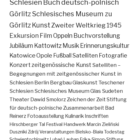
Schlesien
Buch
deutsch-polnisch
Görlitz
Schlesisches Museum zu
Görlitz
Kunst
Zweiter Weltkrieg
1945
Exkursion
Film
Oppeln
Buchvorstellung
Jubiläum
Kattowitz
Musik
Erinnerungskultur
Katowice
Opole
Fußball
Satelliten
Fotografie
Konzert
zeitgenössische Kunst
Satelliten –
Begegnungen mit zeitgenössischer Kunst in
Schlesien
Berlin
Bergbau
Glaskunst
Teschener
Schlesien
Schlesisches Museum
Glas
Sudeten
Theater
Dawid Smolorz
Zeichen der Zeit
Stiftung
für deutsch-polnische Zusammenarbeit
Bad
Reinerz
Fotoausstellung
Kulinarik
Inschriften
Hirschberger Tal
Festival
Handwerk
Marcin Zieliński
Duszniki Zdrój
Veranstaltungen
Bielsko-Biała
Todestag
Schwientochlowitz
Lubań
Lauban
Erika-Simon-Stiftung