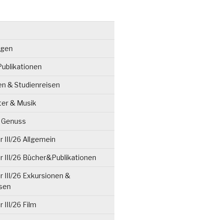
ngen
ublikationen
en & Studienreisen
ter & Musik
& Genuss
 III/26 Allgemein
 III/26 Bücher&Publikationen
 III/26 Exkursionen &
isen
 III/26 Film