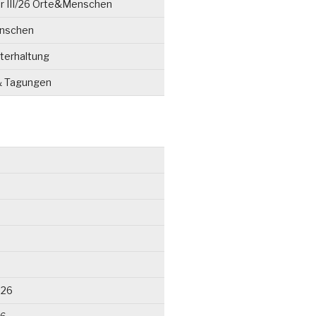
r III/26 Orte&Menschen
enschen
terhaltung
& Tagungen
026