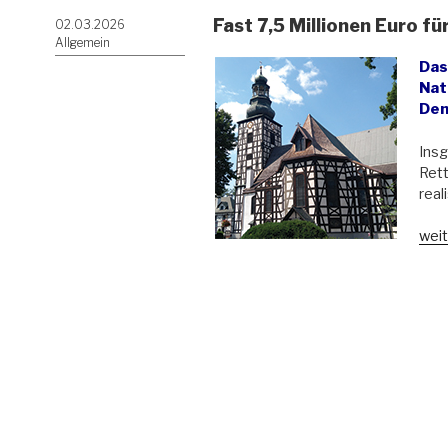
Fast 7,5 Millionen Euro f
Veröffentlicht
02.03.2026
am
Allgemein
Das
Nat
Den
Ins
Ret
reali
„Fas
weit
7,5
Mill
Eur
für
Den
in
Nied