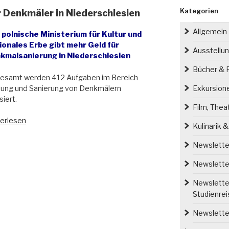
Kategorien
ür Denkmäler in Niederschlesien
Allgemein
 polnische Ministerium für Kultur und
ionales Erbe gibt mehr Geld für
Ausstellu
kmalsanierung in Niederschlesien
Bücher & P
gesamt werden 412 Aufgaben im Bereich
tung und Sanierung von Denkmälern
Exkursion
siert.
Film, Thea
t
erlesen
Kulinarik 
ionen
Newsletter
o
Newsletter
kmäler
Newsletter
Studienre
erschlesien“
Newsletter