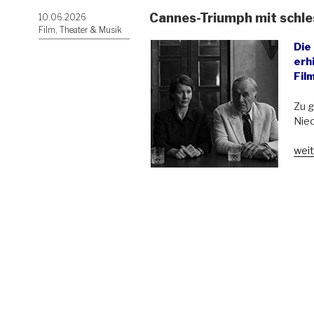
Cannes-Triumph mit schle
Veröffentlicht
10.06.2026
am
Film, Theater & Musik
Die
erh
Fil
Zu g
Nied
„Ca
weit
Tri
mit
schl
Not