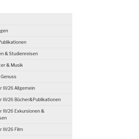
ngen
ublikationen
en & Studienreisen
ter & Musik
& Genuss
 III/26 Allgemein
 III/26 Bücher&Publikationen
 III/26 Exkursionen &
isen
 III/26 Film