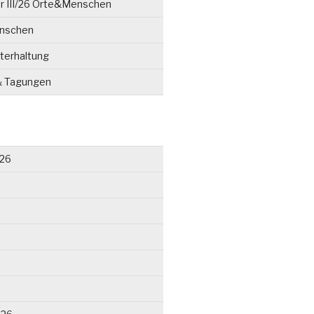
r III/26 Orte&Menschen
enschen
terhaltung
& Tagungen
026