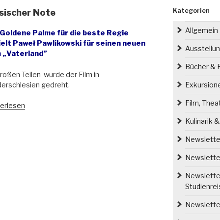
Kategorien
sischer Note
Allgemein
 Goldene Palme für die beste Regie
ielt Paweł Pawlikowski für seinen neuen
Ausstellu
m „Vaterland”
Bücher & P
roßen Teilen wurde der Film in
erschlesien gedreht.
Exkursion
Film, Thea
nnes-
erlesen
umph
Kulinarik 
esischer
Newsletter
e“
Newsletter
Newsletter
Studienre
Newsletter