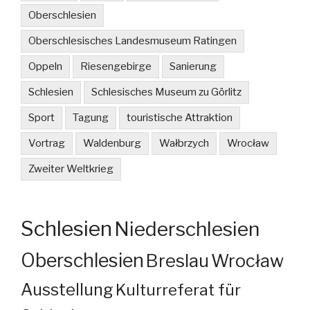
Oberschlesien
Oberschlesisches Landesmuseum Ratingen
Oppeln
Riesengebirge
Sanierung
Schlesien
Schlesisches Museum zu Görlitz
Sport
Tagung
touristische Attraktion
Vortrag
Waldenburg
Wałbrzych
Wrocław
Zweiter Weltkrieg
Schlesien
Niederschlesien
Oberschlesien
Breslau
Wrocław
Ausstellung
Kulturreferat für