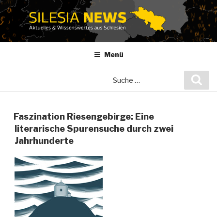
Zum
Inhalt
springen
Menü
Suche
Suc
nach:
Faszination Riesengebirge: Eine
literarische Spurensuche durch zwei
Jahrhunderte