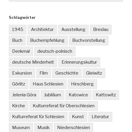
Schlagwörter
1945
Architektur
Ausstellung
Breslau
Buch
Buchempfehlung
Buchvorstellung
Denkmal
deutsch-polnisch
deutsche Minderheit
Erinnerungskultur
Exkursion
Film
Geschichte
Gleiwitz
Görlitz
Haus Schlesien
Hirschberg
Jelenia Góra
Jubiläum
Katowice
Kattowitz
Kirche
Kulturreferat für Oberschlesien
Kulturreferat für Schlesien
Kunst
Literatur
Museum
Musik
Niederschlesien