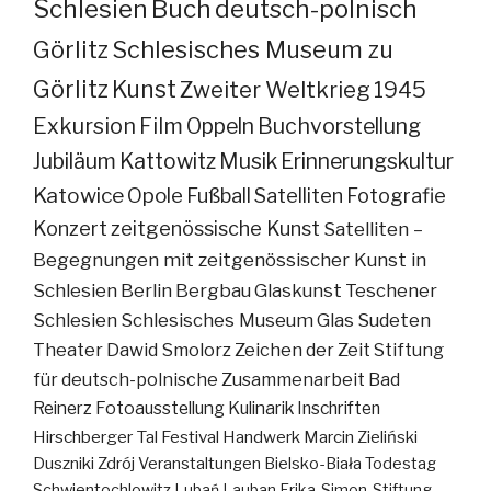
Schlesien
Buch
deutsch-polnisch
Görlitz
Schlesisches Museum zu
Görlitz
Kunst
Zweiter Weltkrieg
1945
Exkursion
Film
Oppeln
Buchvorstellung
Jubiläum
Kattowitz
Musik
Erinnerungskultur
Katowice
Opole
Fußball
Satelliten
Fotografie
Konzert
zeitgenössische Kunst
Satelliten –
Begegnungen mit zeitgenössischer Kunst in
Schlesien
Berlin
Bergbau
Glaskunst
Teschener
Schlesien
Schlesisches Museum
Glas
Sudeten
Theater
Dawid Smolorz
Zeichen der Zeit
Stiftung
für deutsch-polnische Zusammenarbeit
Bad
Reinerz
Fotoausstellung
Kulinarik
Inschriften
Hirschberger Tal
Festival
Handwerk
Marcin Zieliński
Duszniki Zdrój
Veranstaltungen
Bielsko-Biała
Todestag
Schwientochlowitz
Lubań
Lauban
Erika-Simon-Stiftung