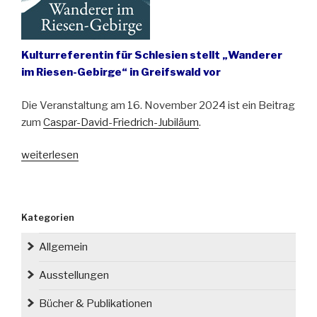
Kulturreferentin für Schlesien stellt „Wanderer
im Riesen-Gebirge“ in Greifswald vor
Die Veranstaltung am 16. November 2024 ist ein Beitrag
zum
Caspar-David-Friedrich-Jubiläum
.
„Faszination
weiterlesen
Riesengebirge:
Eine
literarische
Kategorien
Spurensuche
durch
Allgemein
zwei
Jahrhunderte“
Ausstellungen
Bücher & Publikationen