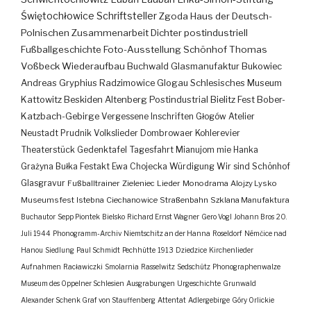
Świętochłowice
Schriftsteller
Zgoda
Haus der Deutsch-
Polnischen Zusammenarbeit
Dichter
postindustriell
Fußballgeschichte
Foto-Ausstellung
Schönhof
Thomas
Voßbeck
Wiederaufbau
Buchwald
Glasmanufaktur
Bukowiec
Andreas Gryphius
Radzimowice
Glogau
Schlesisches Museum
Kattowitz
Beskiden
Altenberg
Postindustrial
Bielitz
Fest
Bober-
Katzbach-Gebirge
Vergessene Inschriften
Głogów
Atelier
Neustadt
Prudnik
Volkslieder
Dombrowaer Kohlerevier
Theaterstück
Gedenktafel
Tagesfahrt
Mianujom mie Hanka
Grażyna Bułka
Festakt
Ewa Chojecka
Würdigung
Wir sind Schönhof
Glasgravur
Fußballtrainer
Zieleniec
Lieder
Monodrama
Alojzy Lysko
Museumsfest
Istebna
Ciechanowice
Straßenbahn
Szklana Manufaktura
Buchautor
Sepp Piontek
Bielsko
Richard Ernst Wagner
Gero Vogl
Johann Bros
20.
Juli 1944
Phonogramm-Archiv
Niemtschitz an der Hanna
Roseldorf
Némčice nad
Hanou
Siedlung
Paul Schmidt
Pechhütte
1913
Dziedzice
Kirchenlieder
Aufnahmen
Racławiczki
Smolarnia
Rasselwitz
Sedschütz
Phonographenwalze
Museum des Oppelner Schlesien
Ausgrabungen
Urgeschichte
Grunwald
Alexander Schenk Graf von Stauffenberg
Attentat
Adlergebirge
Góry Orlickie