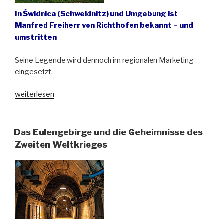
In Świdnica (Schweidnitz) und Umgebung ist
Manfred Freiherr von Richthofen bekannt – und
umstritten
Seine Legende wird dennoch im regionalen Marketing
eingesetzt.
„Auf
weiterlesen
den
Spuren
des
Das Eulengebirge und die Geheimnisse des
„Roten
Zweiten Weltkrieges
Barons““