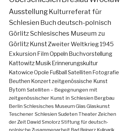
Ausstellung
Kulturreferat für
Schlesien
Buch
deutsch-polnisch
Görlitz
Schlesisches Museum zu
Görlitz
Kunst
Zweiter Weltkrieg
1945
Exkursion
Film
Oppeln
Buchvorstellung
Kattowitz
Musik
Erinnerungskultur
Katowice
Opole
Fußball
Satelliten
Fotografie
Beuthen
Konzert
zeitgenössische Kunst
Bytom
Satelliten – Begegnungen mit
zeitgenössischer Kunst in Schlesien
Bergbau
Berlin
Schlesisches Museum
Glas
Glaskunst
Teschener Schlesien
Sudeten
Theater
Zeichen
der Zeit
Dawid Smolorz
Stiftung für deutsch-
polnische Zusammenarbeit
Bad Reinerz
Kulinarik