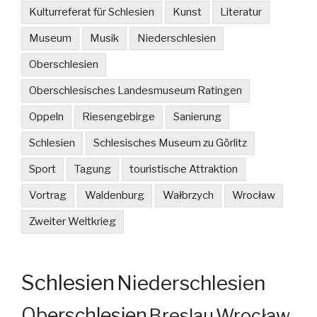
Kulturreferat für Schlesien
Kunst
Literatur
Museum
Musik
Niederschlesien
Oberschlesien
Oberschlesisches Landesmuseum Ratingen
Oppeln
Riesengebirge
Sanierung
Schlesien
Schlesisches Museum zu Görlitz
Sport
Tagung
touristische Attraktion
Vortrag
Waldenburg
Wałbrzych
Wrocław
Zweiter Weltkrieg
Schlesien
Niederschlesien
Oberschlesien
Breslau
Wrocław