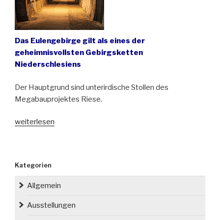
Das Eulengebirge gilt als eines der
geheimnisvollsten Gebirgsketten
Niederschlesiens
Der Hauptgrund sind unterirdische Stollen des
Megabauprojektes Riese.
„Das
weiterlesen
Eulengebirge
und
die
Kategorien
Geheimnisse
des
Allgemein
Zweiten
Weltkrieges“
Ausstellungen