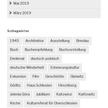
Mai 2019
März 2019
Schlagwörter
1945
Architektur
Ausstellung
Breslau
Buch
Buchempfehlung
Buchvorstellung
Denkmal
deutsch-polnisch
deutsche Minderheit
Erinnerungskultur
Exkursion
Film
Geschichte
Gleiwitz
Görlitz
Haus Schlesien
Hirschberg
Jelenia Góra
Jubiläum
Katowice
Kattowitz
Kirche
Kulturreferat für Oberschlesien