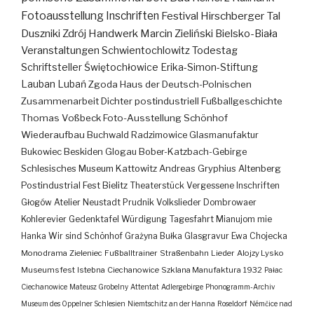
Fotoausstellung
Inschriften
Festival
Hirschberger Tal
Duszniki Zdrój
Handwerk
Marcin Zieliński
Bielsko-Biała
Veranstaltungen
Schwientochlowitz
Todestag
Schriftsteller
Świętochłowice
Erika-Simon-Stiftung
Lauban
Lubań
Zgoda
Haus der Deutsch-Polnischen
Zusammenarbeit
Dichter
postindustriell
Fußballgeschichte
Thomas Voßbeck
Foto-Ausstellung
Schönhof
Wiederaufbau
Buchwald
Radzimowice
Glasmanufaktur
Bukowiec
Beskiden
Glogau
Bober-Katzbach-Gebirge
Schlesisches Museum Kattowitz
Andreas Gryphius
Altenberg
Postindustrial
Fest
Bielitz
Theaterstück
Vergessene Inschriften
Głogów
Atelier
Neustadt
Prudnik
Volkslieder
Dombrowaer
Kohlerevier
Gedenktafel
Würdigung
Tagesfahrt
Mianujom mie
Hanka
Wir sind Schönhof
Grażyna Bułka
Glasgravur
Ewa Chojecka
Monodrama
Zieleniec
Fußballtrainer
Straßenbahn
Lieder
Alojzy Lysko
Museumsfest
Istebna
Ciechanowice
Szklana Manufaktura
1932
Pałac
Ciechanowice
Mateusz Grobelny
Attentat
Adlergebirge
Phonogramm-Archiv
Museum des Oppelner Schlesien
Niemtschitz an der Hanna
Roseldorf
Némčice nad