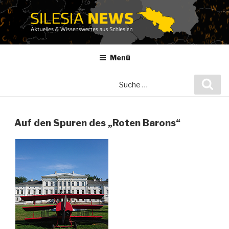
Zum
Inhalt
springen
Menü
Suche
Suc
nach:
Auf den Spuren des „Roten Barons“