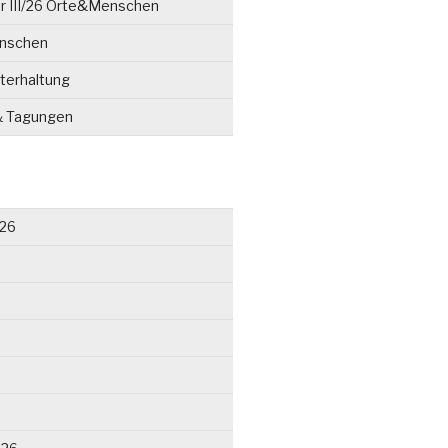
r III/26 Orte&Menschen
enschen
terhaltung
& Tagungen
026