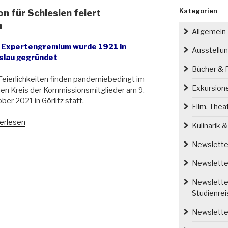
Kategorien
n für Schlesien feiert
n
Allgemein
 Expertengremium wurde 1921 in
Ausstellu
slau gegründet
Bücher & P
Feierlichkeiten finden pandemiebedingt im
Exkursion
nen Kreis der Kommissionsmitglieder am 9.
ber 2021 in Görlitz statt.
Film, Thea
erlesen
Kulinarik 
orische
mission
Newsletter
Newsletter
esien
t
Newsletter
ertjähriges
Studienre
tehen“
Newsletter