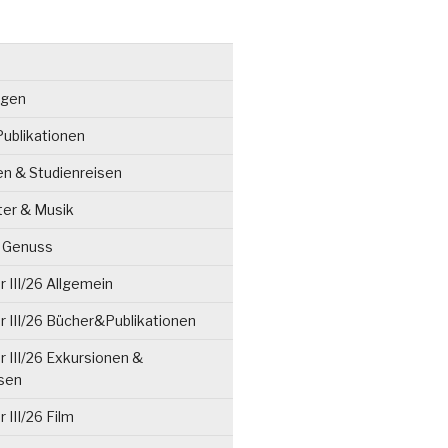
ngen
ublikationen
en & Studienreisen
ter & Musik
& Genuss
 III/26 Allgemein
 III/26 Bücher&Publikationen
 III/26 Exkursionen &
isen
 III/26 Film