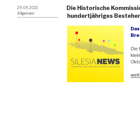
Die Historische Kommissio
Veröffentlicht
29.09.2021
am
Allgemein
hundertjähriges Bestehe
Das
Bre
Die 
klei
Okto
„Die
weit
Hist
Kom
für
Schl
feier
hund
Bes