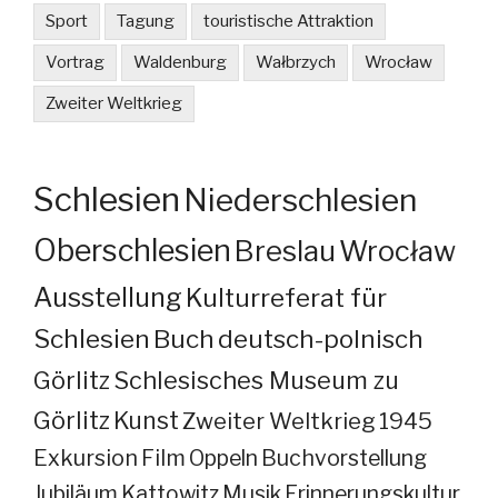
Sport
Tagung
touristische Attraktion
Vortrag
Waldenburg
Wałbrzych
Wrocław
Zweiter Weltkrieg
Schlesien
Niederschlesien
Oberschlesien
Breslau
Wrocław
Ausstellung
Kulturreferat für
Schlesien
Buch
deutsch-polnisch
Görlitz
Schlesisches Museum zu
Görlitz
Kunst
Zweiter Weltkrieg
1945
Exkursion
Film
Oppeln
Buchvorstellung
Jubiläum
Kattowitz
Musik
Erinnerungskultur