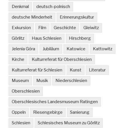
Denkmal
deutsch-polnisch
deutsche Minderheit
Erinnerungskultur
Exkursion
Film
Geschichte
Gleiwitz
Görlitz
Haus Schlesien
Hirschberg
Jelenia Góra
Jubiläum
Katowice
Kattowitz
Kirche
Kulturreferat für Oberschlesien
Kulturreferat für Schlesien
Kunst
Literatur
Museum
Musik
Niederschlesien
Oberschlesien
Oberschlesisches Landesmuseum Ratingen
Oppeln
Riesengebirge
Sanierung
Schlesien
Schlesisches Museum zu Görlitz