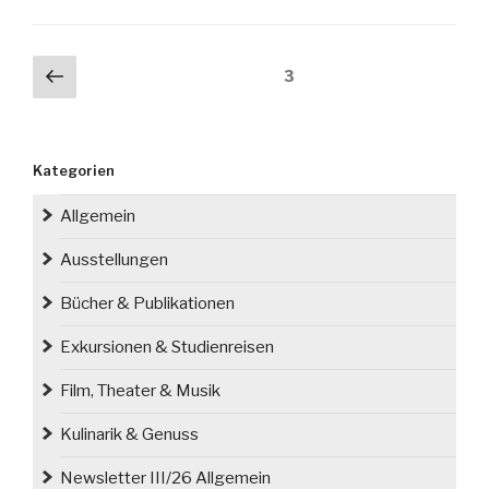
biegiem
rzeki
–
Seitennummerierung
Vorherige
Seite
3
Im
der
Seite
Fluss
Beiträge
der
Zeit.
Kategorien
Jüdisches
Leben
Allgemein
an
Ausstellungen
der
Oder“
Bücher & Publikationen
im
Haus
Exkursionen & Studienreisen
Schlesien“
Film, Theater & Musik
Kulinarik & Genuss
Newsletter III/26 Allgemein