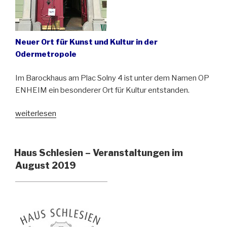
Neuer Ort für Kunst und Kultur in der
Odermetropole
Im Barockhaus am Plac Solny 4 ist unter dem Namen OP
ENHEIM ein besonderer Ort für Kultur entstanden.
„Das
weiterlesen
Oppenheim-
Haus
in
Haus Schlesien – Veranstaltungen im
Wrocław
August 2019
(Breslau)“