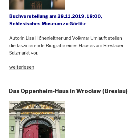
Buchvorstellung am 28.11.2019, 18:00,
Schlesisches Museum zu Görlitz
Autorin Lisa Höhenleitner und Volkmar Umlauft stellen
die faszinierende Biografie eines Hauses am Breslauer
Salzmarkt vor.
„Das
weiterlesen
Oppenheim-
Haus.
Ein
Das Oppenheim-Haus in Wrocław (Breslau)
Bürgerhaus
erzählt
Breslauer
Geschichte“