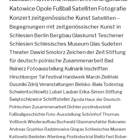
Katowice
Opole
Fußball
Satelliten
Fotografie
Konzert
zeitgenössische Kunst
Satelliten –
Begegnungen mit zeitgenössischer Kunst in
Schlesien
Berlin
Bergbau
Glaskunst
Teschener
Schlesien
Schlesisches Museum
Glas
Sudeten
Theater
Dawid Smolorz
Zeichen der Zeit
Stiftung
für deutsch-polnische Zusammenarbeit
Bad
Reinerz
Fotoausstellung
Kulinarik
Inschriften
Hirschberger Tal
Festival
Handwerk
Marcin Zieliński
Duszniki Zdrój
Veranstaltungen
Bielsko-Biała
Todestag
Schwientochlowitz
Lubań
Lauban
Erika-Simon-Stiftung
Świętochłowice
Schriftsteller
Zgoda
Haus der Deutsch-
Polnischen Zusammenarbeit
Dichter
postindustriell
Fußballgeschichte
Foto-Ausstellung
Schönhof
Thomas
Voßbeck
Wiederaufbau
Buchwald
Glasmanufaktur
Bukowiec
Andreas Gryphius
Radzimowice
Glogau
Schlesisches Museum
Kattowitz
Beskiden
Altenberg
Postindustrial
Bielitz
Fest
Bober-