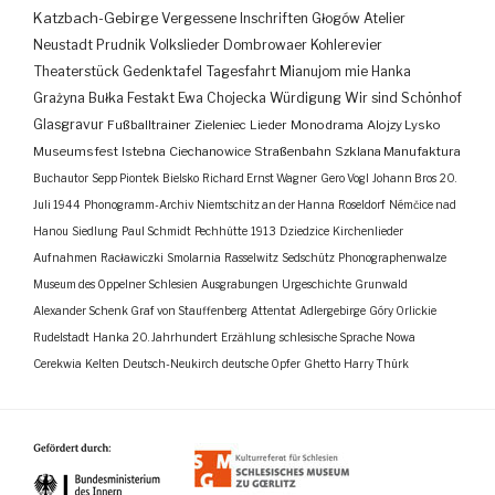
Katzbach-Gebirge
Vergessene Inschriften
Głogów
Atelier
Neustadt
Prudnik
Volkslieder
Dombrowaer Kohlerevier
Theaterstück
Gedenktafel
Tagesfahrt
Mianujom mie Hanka
Grażyna Bułka
Festakt
Ewa Chojecka
Würdigung
Wir sind Schönhof
Glasgravur
Fußballtrainer
Zieleniec
Lieder
Monodrama
Alojzy Lysko
Museumsfest
Istebna
Ciechanowice
Straßenbahn
Szklana Manufaktura
Buchautor
Sepp Piontek
Bielsko
Richard Ernst Wagner
Gero Vogl
Johann Bros
20.
Juli 1944
Phonogramm-Archiv
Niemtschitz an der Hanna
Roseldorf
Némčice nad
Hanou
Siedlung
Paul Schmidt
Pechhütte
1913
Dziedzice
Kirchenlieder
Aufnahmen
Racławiczki
Smolarnia
Rasselwitz
Sedschütz
Phonographenwalze
Museum des Oppelner Schlesien
Ausgrabungen
Urgeschichte
Grunwald
Alexander Schenk Graf von Stauffenberg
Attentat
Adlergebirge
Góry Orlickie
Rudelstadt
Hanka
20. Jahrhundert
Erzählung
schlesische Sprache
Nowa
Cerekwia
Kelten
Deutsch-Neukirch
deutsche Opfer
Ghetto
Harry Thürk