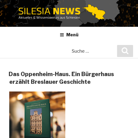
Zum
Inhalt
springen
Menü
Suche
Suc
nach:
Das Oppenheim-Haus. Ein Bürgerhaus
erzählt Breslauer Geschichte