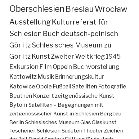
Oberschlesien
Breslau
Wrocław
Ausstellung
Kulturreferat für
Schlesien
Buch
deutsch-polnisch
Görlitz
Schlesisches Museum zu
Görlitz
Kunst
Zweiter Weltkrieg
1945
Exkursion
Film
Oppeln
Buchvorstellung
Kattowitz
Musik
Erinnerungskultur
Katowice
Opole
Fußball
Satelliten
Fotografie
Beuthen
Konzert
zeitgenössische Kunst
Bytom
Satelliten – Begegnungen mit
zeitgenössischer Kunst in Schlesien
Bergbau
Berlin
Schlesisches Museum
Glas
Glaskunst
Teschener Schlesien
Sudeten
Theater
Zeichen