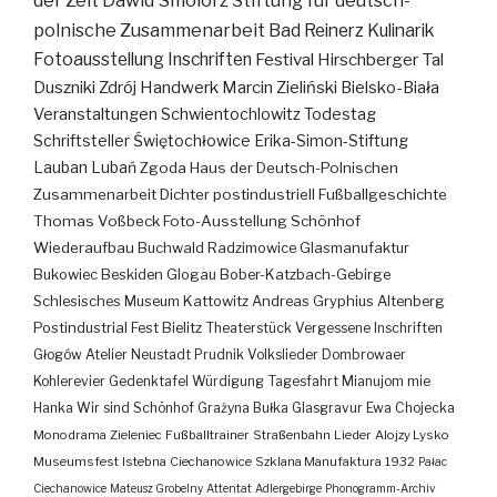
der Zeit
Dawid Smolorz
Stiftung für deutsch-
polnische Zusammenarbeit
Bad Reinerz
Kulinarik
Fotoausstellung
Inschriften
Festival
Hirschberger Tal
Duszniki Zdrój
Handwerk
Marcin Zieliński
Bielsko-Biała
Veranstaltungen
Schwientochlowitz
Todestag
Schriftsteller
Świętochłowice
Erika-Simon-Stiftung
Lauban
Lubań
Zgoda
Haus der Deutsch-Polnischen
Zusammenarbeit
Dichter
postindustriell
Fußballgeschichte
Thomas Voßbeck
Foto-Ausstellung
Schönhof
Wiederaufbau
Buchwald
Radzimowice
Glasmanufaktur
Bukowiec
Beskiden
Glogau
Bober-Katzbach-Gebirge
Schlesisches Museum Kattowitz
Andreas Gryphius
Altenberg
Postindustrial
Fest
Bielitz
Theaterstück
Vergessene Inschriften
Głogów
Atelier
Neustadt
Prudnik
Volkslieder
Dombrowaer
Kohlerevier
Gedenktafel
Würdigung
Tagesfahrt
Mianujom mie
Hanka
Wir sind Schönhof
Grażyna Bułka
Glasgravur
Ewa Chojecka
Monodrama
Zieleniec
Fußballtrainer
Straßenbahn
Lieder
Alojzy Lysko
Museumsfest
Istebna
Ciechanowice
Szklana Manufaktura
1932
Pałac
Ciechanowice
Mateusz Grobelny
Attentat
Adlergebirge
Phonogramm-Archiv