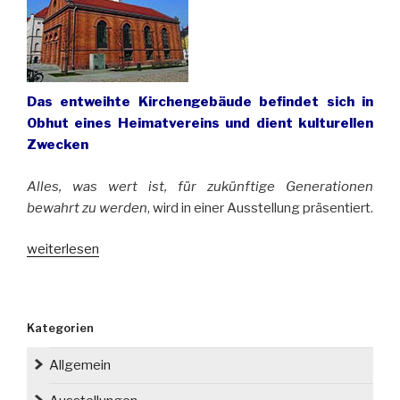
Das entweihte Kirchengebäude befindet sich in
Obhut eines Heimatvereins und dient kulturellen
Zwecken
Alles, was wert ist, für zukünftige Generationen
bewahrt zu werden
, wird in einer Ausstellung präsentiert.
„Die
weiterlesen
Schinkel-
Kirche
in
Kategorien
Kanth
bei
Allgemein
Breslau
bekommt