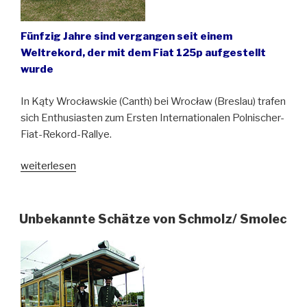
Fünfzig Jahre sind vergangen seit einem
Weltrekord, der mit dem Fiat 125p aufgestellt
wurde
In Kąty Wrocławskie (Canth) bei Wrocław (Breslau) trafen
sich Enthusiasten zum Ersten Internationalen Polnischer-
Fiat-Rekord-Rallye.
„Besonderes
weiterlesen
Jubiläum
des
„Großen
Unbekannte Schätze von Schmolz/ Smolec
Fiat“
(Fiat
125p)“