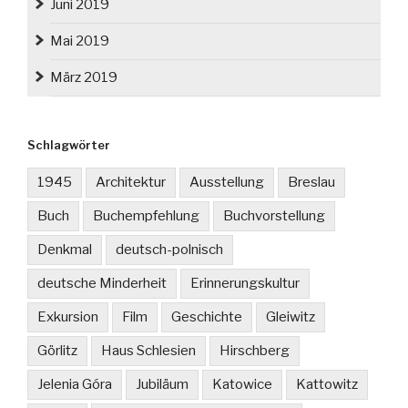
Juni 2019
Mai 2019
März 2019
Schlagwörter
1945
Architektur
Ausstellung
Breslau
Buch
Buchempfehlung
Buchvorstellung
Denkmal
deutsch-polnisch
deutsche Minderheit
Erinnerungskultur
Exkursion
Film
Geschichte
Gleiwitz
Görlitz
Haus Schlesien
Hirschberg
Jelenia Góra
Jubiläum
Katowice
Kattowitz