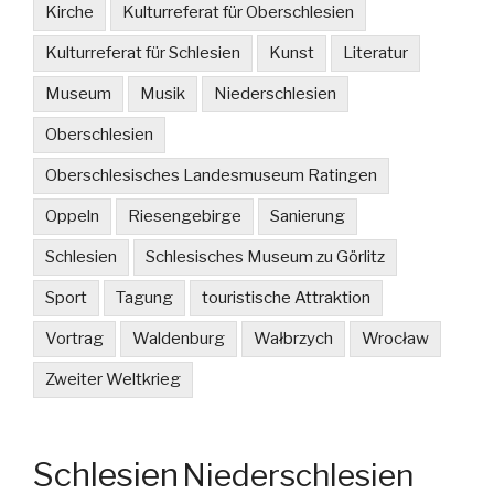
Kirche
Kulturreferat für Oberschlesien
Kulturreferat für Schlesien
Kunst
Literatur
Museum
Musik
Niederschlesien
Oberschlesien
Oberschlesisches Landesmuseum Ratingen
Oppeln
Riesengebirge
Sanierung
Schlesien
Schlesisches Museum zu Görlitz
Sport
Tagung
touristische Attraktion
Vortrag
Waldenburg
Wałbrzych
Wrocław
Zweiter Weltkrieg
Schlesien
Niederschlesien