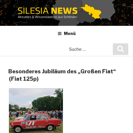
Zum
Inhalt
springen
Menü
Suche
Suc
nach:
Besonderes Jubiläum des „Großen Fiat“
(Fiat 125p)