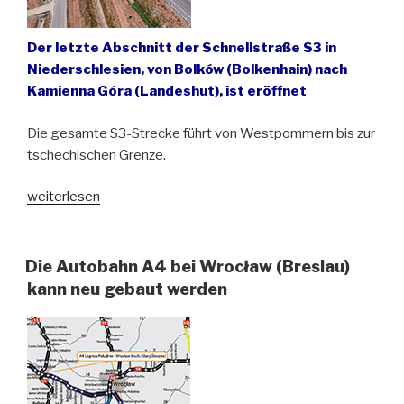
Der letzte Abschnitt der Schnellstraße S3 in
Niederschlesien, von Bolków (Bolkenhain) nach
Kamienna Góra (Landeshut), ist eröffnet
Die gesamte S3-Strecke führt von Westpommern bis zur
tschechischen Grenze.
„Nord-
weiterlesen
Süd-
Verbindung
durch
Die Autobahn A4 bei Wrocław (Breslau)
die
kann neu gebaut werden
Sudeten
ist
befahrbar“