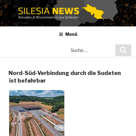
Zum
Inhalt
springen
Menü
Suche
Suc
nach:
Nord-Süd-Verbindung durch die Sudeten
ist befahrbar