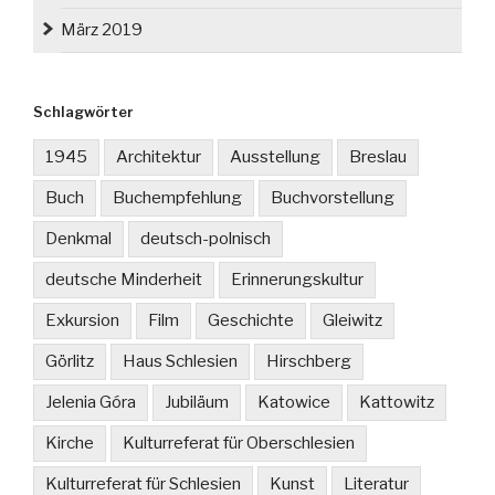
März 2019
Schlagwörter
1945
Architektur
Ausstellung
Breslau
Buch
Buchempfehlung
Buchvorstellung
Denkmal
deutsch-polnisch
deutsche Minderheit
Erinnerungskultur
Exkursion
Film
Geschichte
Gleiwitz
Görlitz
Haus Schlesien
Hirschberg
Jelenia Góra
Jubiläum
Katowice
Kattowitz
Kirche
Kulturreferat für Oberschlesien
Kulturreferat für Schlesien
Kunst
Literatur