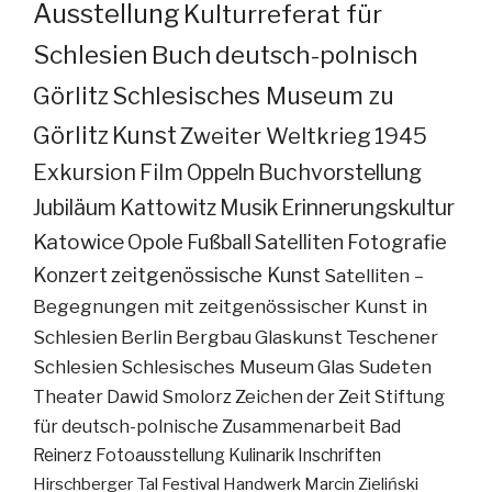
Ausstellung
Kulturreferat für
Schlesien
Buch
deutsch-polnisch
Görlitz
Schlesisches Museum zu
Görlitz
Kunst
Zweiter Weltkrieg
1945
Exkursion
Film
Oppeln
Buchvorstellung
Jubiläum
Kattowitz
Musik
Erinnerungskultur
Katowice
Opole
Fußball
Satelliten
Fotografie
Konzert
zeitgenössische Kunst
Satelliten –
Begegnungen mit zeitgenössischer Kunst in
Schlesien
Berlin
Bergbau
Glaskunst
Teschener
Schlesien
Schlesisches Museum
Glas
Sudeten
Theater
Dawid Smolorz
Zeichen der Zeit
Stiftung
für deutsch-polnische Zusammenarbeit
Bad
Reinerz
Fotoausstellung
Kulinarik
Inschriften
Hirschberger Tal
Festival
Handwerk
Marcin Zieliński