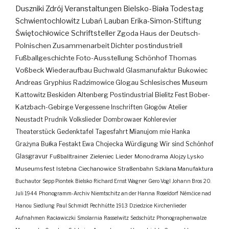
Duszniki Zdrój
Veranstaltungen
Bielsko-Biała
Todestag
Schwientochlowitz
Lubań
Lauban
Erika-Simon-Stiftung
Świętochłowice
Schriftsteller
Zgoda
Haus der Deutsch-
Polnischen Zusammenarbeit
Dichter
postindustriell
Fußballgeschichte
Foto-Ausstellung
Schönhof
Thomas
Voßbeck
Wiederaufbau
Buchwald
Glasmanufaktur
Bukowiec
Andreas Gryphius
Radzimowice
Glogau
Schlesisches Museum
Kattowitz
Beskiden
Altenberg
Postindustrial
Bielitz
Fest
Bober-
Katzbach-Gebirge
Vergessene Inschriften
Głogów
Atelier
Neustadt
Prudnik
Volkslieder
Dombrowaer Kohlerevier
Theaterstück
Gedenktafel
Tagesfahrt
Mianujom mie Hanka
Grażyna Bułka
Festakt
Ewa Chojecka
Würdigung
Wir sind Schönhof
Glasgravur
Fußballtrainer
Zieleniec
Lieder
Monodrama
Alojzy Lysko
Museumsfest
Istebna
Ciechanowice
Straßenbahn
Szklana Manufaktura
Buchautor
Sepp Piontek
Bielsko
Richard Ernst Wagner
Gero Vogl
Johann Bros
20.
Juli 1944
Phonogramm-Archiv
Niemtschitz an der Hanna
Roseldorf
Némčice nad
Hanou
Siedlung
Paul Schmidt
Pechhütte
1913
Dziedzice
Kirchenlieder
Aufnahmen
Racławiczki
Smolarnia
Rasselwitz
Sedschütz
Phonographenwalze