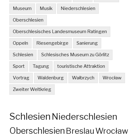
Museum
Musik
Niederschlesien
Oberschlesien
Oberschlesisches Landesmuseum Ratingen
Oppeln
Riesengebirge
Sanierung
Schlesien
Schlesisches Museum zu Görlitz
Sport
Tagung
touristische Attraktion
Vortrag
Waldenburg
Wałbrzych
Wrocław
Zweiter Weltkrieg
Schlesien
Niederschlesien
Oberschlesien
Breslau
Wrocław