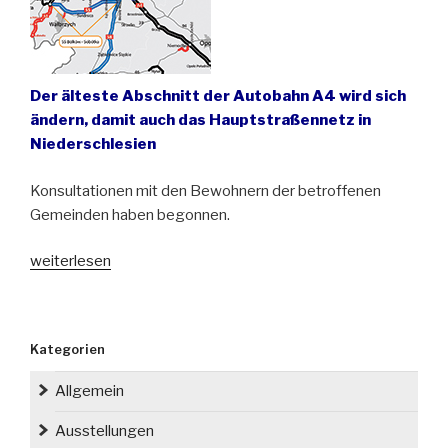
Der älteste Abschnitt der Autobahn A4 wird sich
ändern, damit auch das Hauptstraßennetz in
Niederschlesien
Konsultationen mit den Bewohnern der betroffenen
Gemeinden haben begonnen.
„Die
weiterlesen
Autobahn
A4
bei
Kategorien
Wrocław
(Breslau)
Allgemein
kann
neu
Ausstellungen