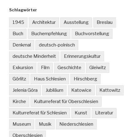
Schlagwörter
1945
Architektur
Ausstellung
Breslau
Buch
Buchempfehlung
Buchvorstellung
Denkmal
deutsch-polnisch
deutsche Minderheit
Erinnerungskultur
Exkursion
Film
Geschichte
Gleiwitz
Görlitz
Haus Schlesien
Hirschberg
Jelenia Góra
Jubiläum
Katowice
Kattowitz
Kirche
Kulturreferat für Oberschlesien
Kulturreferat für Schlesien
Kunst
Literatur
Museum
Musik
Niederschlesien
Oberschlesien