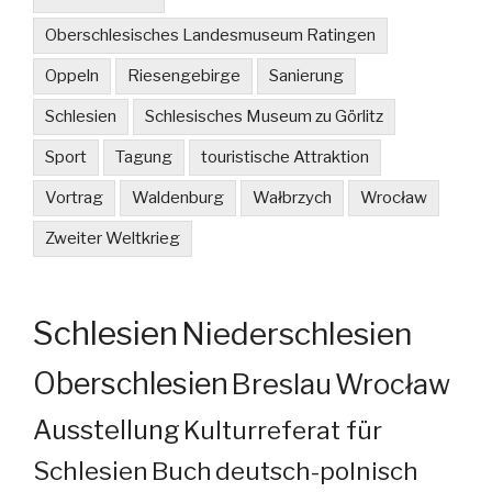
Oberschlesisches Landesmuseum Ratingen
Oppeln
Riesengebirge
Sanierung
Schlesien
Schlesisches Museum zu Görlitz
Sport
Tagung
touristische Attraktion
Vortrag
Waldenburg
Wałbrzych
Wrocław
Zweiter Weltkrieg
Schlesien
Niederschlesien
Oberschlesien
Breslau
Wrocław
Ausstellung
Kulturreferat für
Schlesien
Buch
deutsch-polnisch