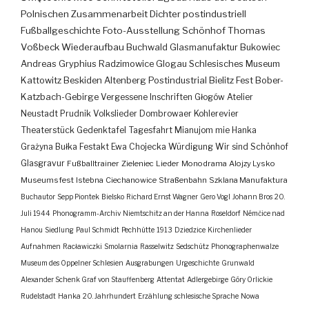
Polnischen Zusammenarbeit
Dichter
postindustriell
Fußballgeschichte
Foto-Ausstellung
Schönhof
Thomas
Voßbeck
Wiederaufbau
Buchwald
Glasmanufaktur
Bukowiec
Andreas Gryphius
Radzimowice
Glogau
Schlesisches Museum
Kattowitz
Beskiden
Altenberg
Postindustrial
Bielitz
Fest
Bober-
Katzbach-Gebirge
Vergessene Inschriften
Głogów
Atelier
Neustadt
Prudnik
Volkslieder
Dombrowaer Kohlerevier
Theaterstück
Gedenktafel
Tagesfahrt
Mianujom mie Hanka
Grażyna Bułka
Festakt
Ewa Chojecka
Würdigung
Wir sind Schönhof
Glasgravur
Fußballtrainer
Zieleniec
Lieder
Monodrama
Alojzy Lysko
Museumsfest
Istebna
Ciechanowice
Straßenbahn
Szklana Manufaktura
Buchautor
Sepp Piontek
Bielsko
Richard Ernst Wagner
Gero Vogl
Johann Bros
20.
Juli 1944
Phonogramm-Archiv
Niemtschitz an der Hanna
Roseldorf
Némčice nad
Hanou
Siedlung
Paul Schmidt
Pechhütte
1913
Dziedzice
Kirchenlieder
Aufnahmen
Racławiczki
Smolarnia
Rasselwitz
Sedschütz
Phonographenwalze
Museum des Oppelner Schlesien
Ausgrabungen
Urgeschichte
Grunwald
Alexander Schenk Graf von Stauffenberg
Attentat
Adlergebirge
Góry Orlickie
Rudelstadt
Hanka
20. Jahrhundert
Erzählung
schlesische Sprache
Nowa