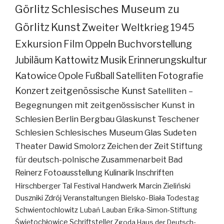
Görlitz
Schlesisches Museum zu
Görlitz
Kunst
Zweiter Weltkrieg
1945
Exkursion
Film
Oppeln
Buchvorstellung
Jubiläum
Kattowitz
Musik
Erinnerungskultur
Katowice
Opole
Fußball
Satelliten
Fotografie
Konzert
zeitgenössische Kunst
Satelliten –
Begegnungen mit zeitgenössischer Kunst in
Schlesien
Berlin
Bergbau
Glaskunst
Teschener
Schlesien
Schlesisches Museum
Glas
Sudeten
Theater
Dawid Smolorz
Zeichen der Zeit
Stiftung
für deutsch-polnische Zusammenarbeit
Bad
Reinerz
Fotoausstellung
Kulinarik
Inschriften
Hirschberger Tal
Festival
Handwerk
Marcin Zieliński
Duszniki Zdrój
Veranstaltungen
Bielsko-Biała
Todestag
Schwientochlowitz
Lubań
Lauban
Erika-Simon-Stiftung
Świętochłowice
Schriftsteller
Zgoda
Haus der Deutsch-