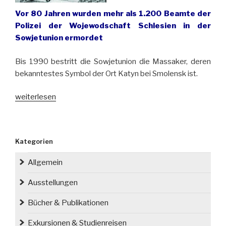
Vor 80 Jahren wurden mehr als 1.200 Beamte der
Polizei der Wojewodschaft Schlesien in der
Sowjetunion ermordet
Bis 1990 bestritt die Sowjetunion die Massaker, deren
bekanntestes Symbol der Ort Katyn bei Smolensk ist.
„Oberschlesier
weiterlesen
als
Opfer
Stalins“
Kategorien
Allgemein
Ausstellungen
Bücher & Publikationen
Exkursionen & Studienreisen