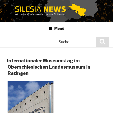
Zum
Inhalt
springen
Menü
Suche
Suc
nach:
Internationaler Museumstag im
Oberschlesischen Landesmuseum in
Ratingen