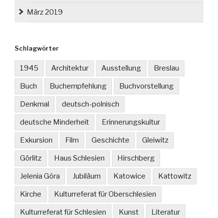
März 2019
Schlagwörter
1945
Architektur
Ausstellung
Breslau
Buch
Buchempfehlung
Buchvorstellung
Denkmal
deutsch-polnisch
deutsche Minderheit
Erinnerungskultur
Exkursion
Film
Geschichte
Gleiwitz
Görlitz
Haus Schlesien
Hirschberg
Jelenia Góra
Jubiläum
Katowice
Kattowitz
Kirche
Kulturreferat für Oberschlesien
Kulturreferat für Schlesien
Kunst
Literatur