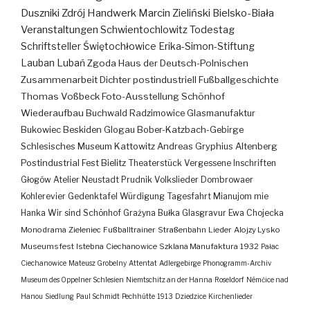
Duszniki Zdrój
Handwerk
Marcin Zieliński
Bielsko-Biała
Veranstaltungen
Schwientochlowitz
Todestag
Schriftsteller
Świętochłowice
Erika-Simon-Stiftung
Lauban
Lubań
Zgoda
Haus der Deutsch-Polnischen
Zusammenarbeit
Dichter
postindustriell
Fußballgeschichte
Thomas Voßbeck
Foto-Ausstellung
Schönhof
Wiederaufbau
Buchwald
Radzimowice
Glasmanufaktur
Bukowiec
Beskiden
Glogau
Bober-Katzbach-Gebirge
Schlesisches Museum Kattowitz
Andreas Gryphius
Altenberg
Postindustrial
Fest
Bielitz
Theaterstück
Vergessene Inschriften
Głogów
Atelier
Neustadt
Prudnik
Volkslieder
Dombrowaer
Kohlerevier
Gedenktafel
Würdigung
Tagesfahrt
Mianujom mie
Hanka
Wir sind Schönhof
Grażyna Bułka
Glasgravur
Ewa Chojecka
Monodrama
Zieleniec
Fußballtrainer
Straßenbahn
Lieder
Alojzy Lysko
Museumsfest
Istebna
Ciechanowice
Szklana Manufaktura
1932
Pałac
Ciechanowice
Mateusz Grobelny
Attentat
Adlergebirge
Phonogramm-Archiv
Museum des Oppelner Schlesien
Niemtschitz an der Hanna
Roseldorf
Némčice nad
Hanou
Siedlung
Paul Schmidt
Pechhütte
1913
Dziedzice
Kirchenlieder