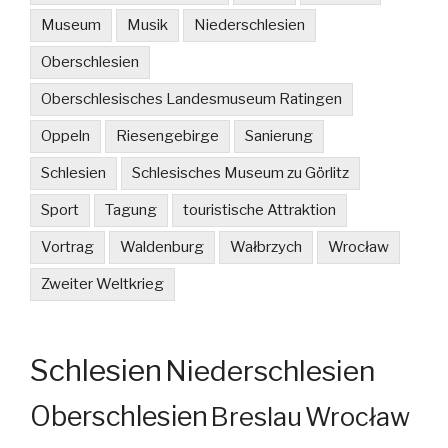
Museum
Musik
Niederschlesien
Oberschlesien
Oberschlesisches Landesmuseum Ratingen
Oppeln
Riesengebirge
Sanierung
Schlesien
Schlesisches Museum zu Görlitz
Sport
Tagung
touristische Attraktion
Vortrag
Waldenburg
Wałbrzych
Wrocław
Zweiter Weltkrieg
Schlesien
Niederschlesien
Oberschlesien
Breslau
Wrocław