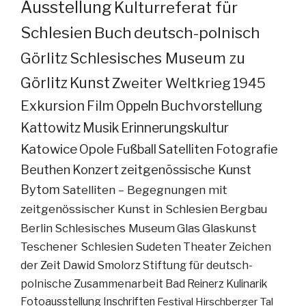
Ausstellung
Kulturreferat für
Schlesien
Buch
deutsch-polnisch
Görlitz
Schlesisches Museum zu
Görlitz
Kunst
Zweiter Weltkrieg
1945
Exkursion
Film
Oppeln
Buchvorstellung
Kattowitz
Musik
Erinnerungskultur
Katowice
Opole
Fußball
Satelliten
Fotografie
Beuthen
Konzert
zeitgenössische Kunst
Bytom
Satelliten – Begegnungen mit
zeitgenössischer Kunst in Schlesien
Bergbau
Berlin
Schlesisches Museum
Glas
Glaskunst
Teschener Schlesien
Sudeten
Theater
Zeichen
der Zeit
Dawid Smolorz
Stiftung für deutsch-
polnische Zusammenarbeit
Bad Reinerz
Kulinarik
Fotoausstellung
Inschriften
Festival
Hirschberger Tal