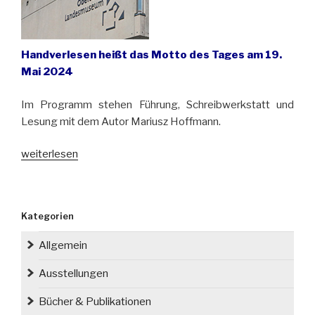
Handverlesen heißt das Motto des Tages am 19.
Mai 2024
Im Programm stehen Führung, Schreibwerkstatt und
Lesung mit dem Autor Mariusz Hoffmann.
„Internationaler
weiterlesen
Museumstag
im
Oberschlesischen
Kategorien
Landesmuseum in
Ratingen“
Allgemein
Ausstellungen
Bücher & Publikationen