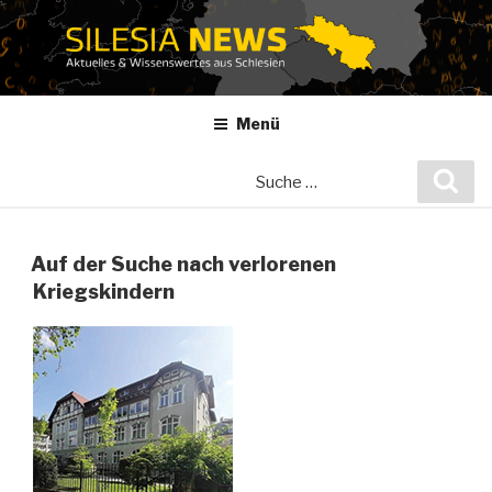
Zum
Inhalt
springen
Menü
Suche
Suc
nach:
Auf der Suche nach verlorenen
Kriegskindern