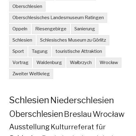
Oberschlesien
Oberschlesisches Landesmuseum Ratingen
Oppeln
Riesengebirge
Sanierung
Schlesien
Schlesisches Museum zu Görlitz
Sport
Tagung
touristische Attraktion
Vortrag
Waldenburg
Wałbrzych
Wrocław
Zweiter Weltkrieg
Schlesien
Niederschlesien
Oberschlesien
Breslau
Wrocław
Ausstellung
Kulturreferat für