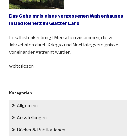
Das Geheimnis eines vergessenen Waisenhauses
in Bad Reinerz im Glatzer Land
Lokalhistoriker bringt Menschen zusammen, die vor
Jahrzehnten durch Kriegs- und Nachkriegsereignisse
voneinander getrennt wurden.
„Auf
weiterlesen
der
Suche
nach
Kategorien
verlorenen
Kriegskindern“
Allgemein
Ausstellungen
Bücher & Publikationen