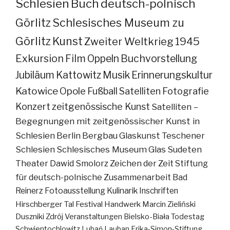
Schlesien
Buch
deutsch-polnisch
Görlitz
Schlesisches Museum zu
Görlitz
Kunst
Zweiter Weltkrieg
1945
Exkursion
Film
Oppeln
Buchvorstellung
Jubiläum
Kattowitz
Musik
Erinnerungskultur
Katowice
Opole
Fußball
Satelliten
Fotografie
Konzert
zeitgenössische Kunst
Satelliten –
Begegnungen mit zeitgenössischer Kunst in
Schlesien
Berlin
Bergbau
Glaskunst
Teschener
Schlesien
Schlesisches Museum
Glas
Sudeten
Theater
Dawid Smolorz
Zeichen der Zeit
Stiftung
für deutsch-polnische Zusammenarbeit
Bad
Reinerz
Fotoausstellung
Kulinarik
Inschriften
Hirschberger Tal
Festival
Handwerk
Marcin Zieliński
Duszniki Zdrój
Veranstaltungen
Bielsko-Biała
Todestag
Schwientochlowitz
Lubań
Lauban
Erika-Simon-Stiftung