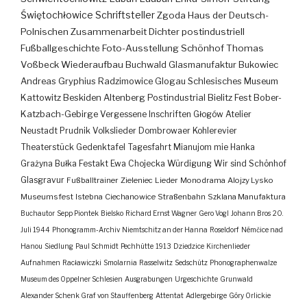
Świętochłowice
Schriftsteller
Zgoda
Haus der Deutsch-
Polnischen Zusammenarbeit
Dichter
postindustriell
Fußballgeschichte
Foto-Ausstellung
Schönhof
Thomas
Voßbeck
Wiederaufbau
Buchwald
Glasmanufaktur
Bukowiec
Andreas Gryphius
Radzimowice
Glogau
Schlesisches Museum
Kattowitz
Beskiden
Altenberg
Postindustrial
Bielitz
Fest
Bober-
Katzbach-Gebirge
Vergessene Inschriften
Głogów
Atelier
Neustadt
Prudnik
Volkslieder
Dombrowaer Kohlerevier
Theaterstück
Gedenktafel
Tagesfahrt
Mianujom mie Hanka
Grażyna Bułka
Festakt
Ewa Chojecka
Würdigung
Wir sind Schönhof
Glasgravur
Fußballtrainer
Zieleniec
Lieder
Monodrama
Alojzy Lysko
Museumsfest
Istebna
Ciechanowice
Straßenbahn
Szklana Manufaktura
Buchautor
Sepp Piontek
Bielsko
Richard Ernst Wagner
Gero Vogl
Johann Bros
20.
Juli 1944
Phonogramm-Archiv
Niemtschitz an der Hanna
Roseldorf
Némčice nad
Hanou
Siedlung
Paul Schmidt
Pechhütte
1913
Dziedzice
Kirchenlieder
Aufnahmen
Racławiczki
Smolarnia
Rasselwitz
Sedschütz
Phonographenwalze
Museum des Oppelner Schlesien
Ausgrabungen
Urgeschichte
Grunwald
Alexander Schenk Graf von Stauffenberg
Attentat
Adlergebirge
Góry Orlickie