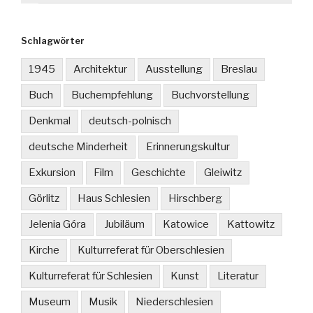
Schlagwörter
1945
Architektur
Ausstellung
Breslau
Buch
Buchempfehlung
Buchvorstellung
Denkmal
deutsch-polnisch
deutsche Minderheit
Erinnerungskultur
Exkursion
Film
Geschichte
Gleiwitz
Görlitz
Haus Schlesien
Hirschberg
Jelenia Góra
Jubiläum
Katowice
Kattowitz
Kirche
Kulturreferat für Oberschlesien
Kulturreferat für Schlesien
Kunst
Literatur
Museum
Musik
Niederschlesien