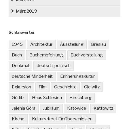
März 2019
Schlagwörter
1945
Architektur
Ausstellung
Breslau
Buch
Buchempfehlung
Buchvorstellung
Denkmal
deutsch-polnisch
deutsche Minderheit
Erinnerungskultur
Exkursion
Film
Geschichte
Gleiwitz
Görlitz
Haus Schlesien
Hirschberg
Jelenia Góra
Jubiläum
Katowice
Kattowitz
Kirche
Kulturreferat für Oberschlesien