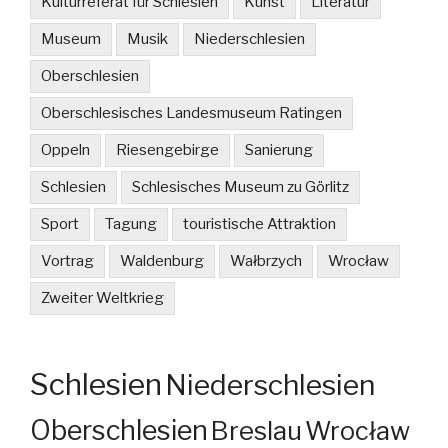
Kulturreferat für Schlesien
Kunst
Literatur
Museum
Musik
Niederschlesien
Oberschlesien
Oberschlesisches Landesmuseum Ratingen
Oppeln
Riesengebirge
Sanierung
Schlesien
Schlesisches Museum zu Görlitz
Sport
Tagung
touristische Attraktion
Vortrag
Waldenburg
Wałbrzych
Wrocław
Zweiter Weltkrieg
Schlesien
Niederschlesien
Oberschlesien
Breslau
Wrocław