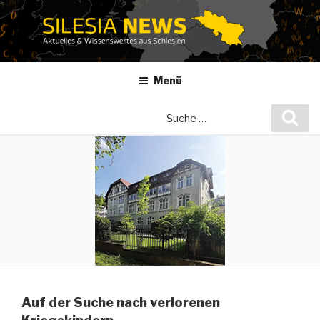
Zum
Inhalt
springen
Menü
Suche
Suc
nach:
Auf der Suche nach verlorenen