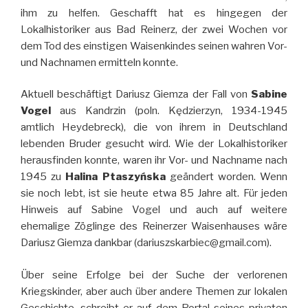
ihm zu helfen. Geschafft hat es hingegen der
Lokalhistoriker aus Bad Reinerz, der zwei Wochen vor
dem Tod des einstigen Waisenkindes seinen wahren Vor-
und Nachnamen ermitteln konnte.
Aktuell beschäftigt Dariusz Giemza der Fall von
Sabine
Vogel
aus Kandrzin (poln. Kędzierzyn, 1934-1945
amtlich Heydebreck), die von ihrem in Deutschland
lebenden Bruder gesucht wird. Wie der Lokalhistoriker
herausfinden konnte, waren ihr Vor- und Nachname nach
1945 zu
Halina Ptaszyńska
geändert worden. Wenn
sie noch lebt, ist sie heute etwa 85 Jahre alt. Für jeden
Hinweis auf Sabine Vogel und auch auf weitere
ehemalige Zöglinge des Reinerzer Waisenhauses wäre
Dariusz Giemza dankbar (dariuszskarbiec@gmail.com).
Über seine Erfolge bei der Suche der verlorenen
Kriegskinder, aber auch über andere Themen zur lokalen
Geschichte, schreibt er auf dem Portal seines privaten