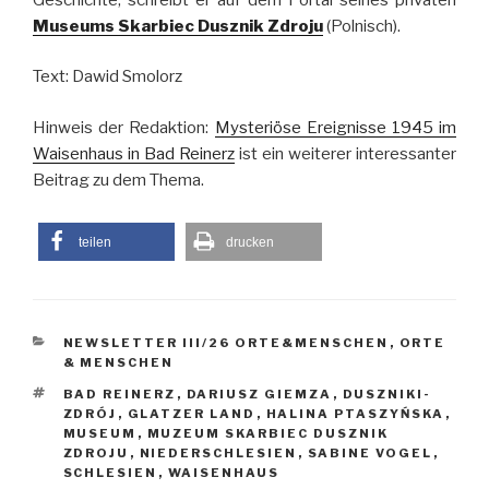
Museums Skarbiec Dusznik Zdroju
(Polnisch).
Text: Dawid Smolorz
Hinweis der Redaktion:
Mysteriöse Ereignisse 1945 im
Waisenhaus in Bad Reinerz
ist ein weiterer interessanter
Beitrag zu dem Thema.
teilen
drucken
KATEGORIEN
NEWSLETTER III/26 ORTE&MENSCHEN
,
ORTE
& MENSCHEN
SCHLAGWÖRTER
BAD REINERZ
,
DARIUSZ GIEMZA
,
DUSZNIKI-
ZDRÓJ
,
GLATZER LAND
,
HALINA PTASZYŃSKA
,
MUSEUM
,
MUZEUM SKARBIEC DUSZNIK
ZDROJU
,
NIEDERSCHLESIEN
,
SABINE VOGEL
,
SCHLESIEN
,
WAISENHAUS