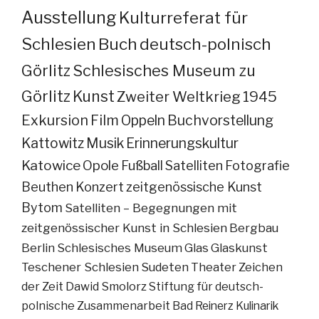
Ausstellung
Kulturreferat für
Schlesien
Buch
deutsch-polnisch
Görlitz
Schlesisches Museum zu
Görlitz
Kunst
Zweiter Weltkrieg
1945
Exkursion
Film
Oppeln
Buchvorstellung
Kattowitz
Musik
Erinnerungskultur
Katowice
Opole
Fußball
Satelliten
Fotografie
Beuthen
Konzert
zeitgenössische Kunst
Bytom
Satelliten – Begegnungen mit
zeitgenössischer Kunst in Schlesien
Bergbau
Berlin
Schlesisches Museum
Glas
Glaskunst
Teschener Schlesien
Sudeten
Theater
Zeichen
der Zeit
Dawid Smolorz
Stiftung für deutsch-
polnische Zusammenarbeit
Bad Reinerz
Kulinarik