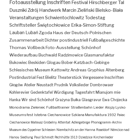
Fotoausstellung
Inschriften
Festival
Hirschberger Tal
Duszniki Zdrój
Handwerk
Marcin Zieliński
Bielsko-Biała
Veranstaltungen
Schwientochlowitz
Todestag
Schriftsteller
Świętochłowice
Erika-Simon-Stiftung
Lauban
Lubań
Zgoda
Haus der Deutsch-Polnischen
Zusammenarbeit
Dichter
postindustriell
Fußballgeschichte
Thomas Voßbeck
Foto-Ausstellung
Schönhof
Wiederaufbau
Buchwald
Radzimowice
Glasmanufaktur
Bukowiec
Beskiden
Glogau
Bober-Katzbach-Gebirge
Schlesisches Museum Kattowitz
Andreas Gryphius
Altenberg
Postindustrial
Fest
Bielitz
Theaterstück
Vergessene Inschriften
Głogów
Atelier
Neustadt
Prudnik
Volkslieder
Dombrowaer
Kohlerevier
Gedenktafel
Würdigung
Tagesfahrt
Mianujom mie
Hanka
Wir sind Schönhof
Grażyna Bułka
Glasgravur
Ewa Chojecka
Monodrama
Zieleniec
Fußballtrainer
Straßenbahn
Lieder
Alojzy Lysko
Museumsfest
Istebna
Ciechanowice
Szklana Manufaktura
1932
Pałac
Ciechanowice
Mateusz Grobelny
Attentat
Adlergebirge
Phonogramm-Archiv
Museum des Oppelner Schlesien
Niemtschitz an der Hanna
Roseldorf
Némčice nad
Hanou
Siedlung
Paul Schmidt
Pechhütte
1913
Dziedzice
Kirchenlieder