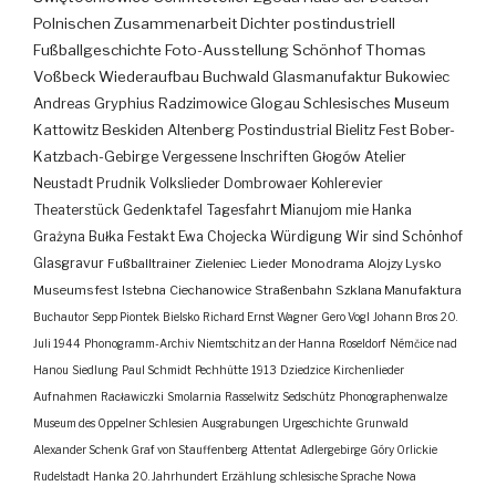
Polnischen Zusammenarbeit
Dichter
postindustriell
Fußballgeschichte
Foto-Ausstellung
Schönhof
Thomas
Voßbeck
Wiederaufbau
Buchwald
Glasmanufaktur
Bukowiec
Andreas Gryphius
Radzimowice
Glogau
Schlesisches Museum
Kattowitz
Beskiden
Altenberg
Postindustrial
Bielitz
Fest
Bober-
Katzbach-Gebirge
Vergessene Inschriften
Głogów
Atelier
Neustadt
Prudnik
Volkslieder
Dombrowaer Kohlerevier
Theaterstück
Gedenktafel
Tagesfahrt
Mianujom mie Hanka
Grażyna Bułka
Festakt
Ewa Chojecka
Würdigung
Wir sind Schönhof
Glasgravur
Fußballtrainer
Zieleniec
Lieder
Monodrama
Alojzy Lysko
Museumsfest
Istebna
Ciechanowice
Straßenbahn
Szklana Manufaktura
Buchautor
Sepp Piontek
Bielsko
Richard Ernst Wagner
Gero Vogl
Johann Bros
20.
Juli 1944
Phonogramm-Archiv
Niemtschitz an der Hanna
Roseldorf
Némčice nad
Hanou
Siedlung
Paul Schmidt
Pechhütte
1913
Dziedzice
Kirchenlieder
Aufnahmen
Racławiczki
Smolarnia
Rasselwitz
Sedschütz
Phonographenwalze
Museum des Oppelner Schlesien
Ausgrabungen
Urgeschichte
Grunwald
Alexander Schenk Graf von Stauffenberg
Attentat
Adlergebirge
Góry Orlickie
Rudelstadt
Hanka
20. Jahrhundert
Erzählung
schlesische Sprache
Nowa