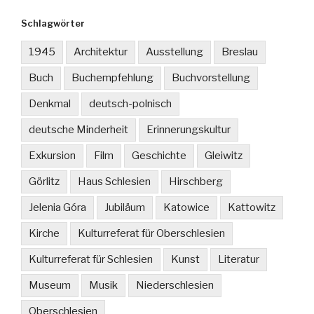
Schlagwörter
1945
Architektur
Ausstellung
Breslau
Buch
Buchempfehlung
Buchvorstellung
Denkmal
deutsch-polnisch
deutsche Minderheit
Erinnerungskultur
Exkursion
Film
Geschichte
Gleiwitz
Görlitz
Haus Schlesien
Hirschberg
Jelenia Góra
Jubiläum
Katowice
Kattowitz
Kirche
Kulturreferat für Oberschlesien
Kulturreferat für Schlesien
Kunst
Literatur
Museum
Musik
Niederschlesien
Oberschlesien