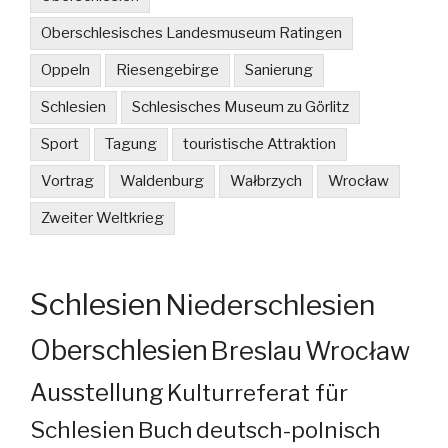
Oberschlesisches Landesmuseum Ratingen
Oppeln
Riesengebirge
Sanierung
Schlesien
Schlesisches Museum zu Görlitz
Sport
Tagung
touristische Attraktion
Vortrag
Waldenburg
Wałbrzych
Wrocław
Zweiter Weltkrieg
Schlesien
Niederschlesien
Oberschlesien
Breslau
Wrocław
Ausstellung
Kulturreferat für
Schlesien
Buch
deutsch-polnisch