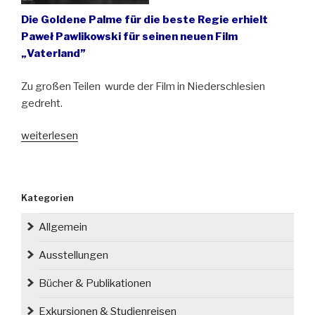
Die Goldene Palme für die beste Regie erhielt
Paweł Pawlikowski für seinen neuen Film
„Vaterland”
Zu großen Teilen wurde der Film in Niederschlesien
gedreht.
„Cannes-
weiterlesen
Triumph
mit
schlesischer
Kategorien
Note“
Allgemein
Ausstellungen
Bücher & Publikationen
Exkursionen & Studienreisen