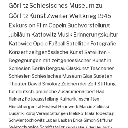
Görlitz
Schlesisches Museum zu
Görlitz
Kunst
Zweiter Weltkrieg
1945
Exkursion
Film
Oppeln
Buchvorstellung
Jubiläum
Kattowitz
Musik
Erinnerungskultur
Katowice
Opole
Fußball
Satelliten
Fotografie
Konzert
zeitgenössische Kunst
Satelliten –
Begegnungen mit zeitgenössischer Kunst in
Schlesien
Berlin
Bergbau
Glaskunst
Teschener
Schlesien
Schlesisches Museum
Glas
Sudeten
Theater
Dawid Smolorz
Zeichen der Zeit
Stiftung
für deutsch-polnische Zusammenarbeit
Bad
Reinerz
Fotoausstellung
Kulinarik
Inschriften
Hirschberger Tal
Festival
Handwerk
Marcin Zieliński
Duszniki Zdrój
Veranstaltungen
Bielsko-Biała
Todestag
Schwientochlowitz
Lubań
Lauban
Erika-Simon-Stiftung
Świętochłowice
Schriftsteller
Zgoda
Haus der Deutsch-