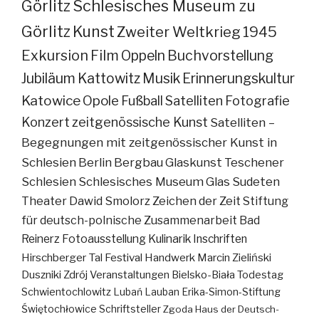
Görlitz
Schlesisches Museum zu
Görlitz
Kunst
Zweiter Weltkrieg
1945
Exkursion
Film
Oppeln
Buchvorstellung
Jubiläum
Kattowitz
Musik
Erinnerungskultur
Katowice
Opole
Fußball
Satelliten
Fotografie
Konzert
zeitgenössische Kunst
Satelliten –
Begegnungen mit zeitgenössischer Kunst in
Schlesien
Berlin
Bergbau
Glaskunst
Teschener
Schlesien
Schlesisches Museum
Glas
Sudeten
Theater
Dawid Smolorz
Zeichen der Zeit
Stiftung
für deutsch-polnische Zusammenarbeit
Bad
Reinerz
Fotoausstellung
Kulinarik
Inschriften
Hirschberger Tal
Festival
Handwerk
Marcin Zieliński
Duszniki Zdrój
Veranstaltungen
Bielsko-Biała
Todestag
Schwientochlowitz
Lubań
Lauban
Erika-Simon-Stiftung
Świętochłowice
Schriftsteller
Zgoda
Haus der Deutsch-