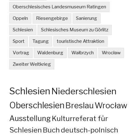
Oberschlesisches Landesmuseum Ratingen
Oppeln
Riesengebirge
Sanierung
Schlesien
Schlesisches Museum zu Görlitz
Sport
Tagung
touristische Attraktion
Vortrag
Waldenburg
Wałbrzych
Wrocław
Zweiter Weltkrieg
Schlesien
Niederschlesien
Oberschlesien
Breslau
Wrocław
Ausstellung
Kulturreferat für
Schlesien
Buch
deutsch-polnisch