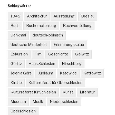
Schlagwörter
1945
Architektur
Ausstellung
Breslau
Buch
Buchempfehlung
Buchvorstellung
Denkmal
deutsch-polnisch
deutsche Minderheit
Erinnerungskultur
Exkursion
Film
Geschichte
Gleiwitz
Görlitz
Haus Schlesien
Hirschberg
Jelenia Góra
Jubiläum
Katowice
Kattowitz
Kirche
Kulturreferat für Oberschlesien
Kulturreferat für Schlesien
Kunst
Literatur
Museum
Musik
Niederschlesien
Oberschlesien