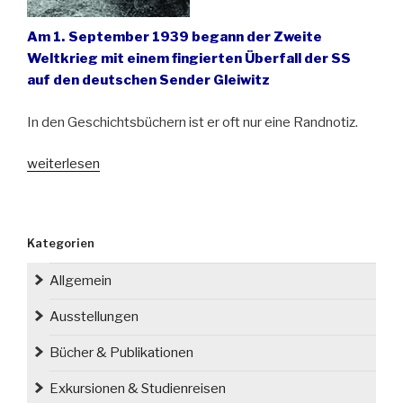
Am 1. September 1939 begann der Zweite
Weltkrieg mit einem fingierten Überfall der SS
auf den deutschen Sender Gleiwitz
In den Geschichtsbüchern ist er oft nur eine Randnotiz.
„Vor
weiterlesen
82
Jahren
begann
Kategorien
der
Zweite
Allgemein
Weltkrieg“
Ausstellungen
Bücher & Publikationen
Exkursionen & Studienreisen