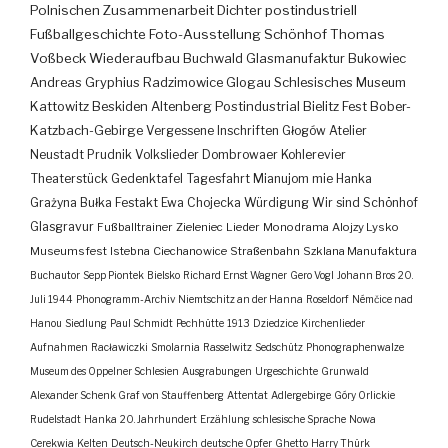
Polnischen Zusammenarbeit
Dichter
postindustriell
Fußballgeschichte
Foto-Ausstellung
Schönhof
Thomas
Voßbeck
Wiederaufbau
Buchwald
Glasmanufaktur
Bukowiec
Andreas Gryphius
Radzimowice
Glogau
Schlesisches Museum
Kattowitz
Beskiden
Altenberg
Postindustrial
Bielitz
Fest
Bober-
Katzbach-Gebirge
Vergessene Inschriften
Głogów
Atelier
Neustadt
Prudnik
Volkslieder
Dombrowaer Kohlerevier
Theaterstück
Gedenktafel
Tagesfahrt
Mianujom mie Hanka
Grażyna Bułka
Festakt
Ewa Chojecka
Würdigung
Wir sind Schönhof
Glasgravur
Fußballtrainer
Zieleniec
Lieder
Monodrama
Alojzy Lysko
Museumsfest
Istebna
Ciechanowice
Straßenbahn
Szklana Manufaktura
Buchautor
Sepp Piontek
Bielsko
Richard Ernst Wagner
Gero Vogl
Johann Bros
20.
Juli 1944
Phonogramm-Archiv
Niemtschitz an der Hanna
Roseldorf
Némčice nad
Hanou
Siedlung
Paul Schmidt
Pechhütte
1913
Dziedzice
Kirchenlieder
Aufnahmen
Racławiczki
Smolarnia
Rasselwitz
Sedschütz
Phonographenwalze
Museum des Oppelner Schlesien
Ausgrabungen
Urgeschichte
Grunwald
Alexander Schenk Graf von Stauffenberg
Attentat
Adlergebirge
Góry Orlickie
Rudelstadt
Hanka
20. Jahrhundert
Erzählung
schlesische Sprache
Nowa
Cerekwia
Kelten
Deutsch-Neukirch
deutsche Opfer
Ghetto
Harry Thürk