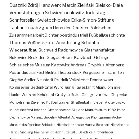
Duszniki Zdrój
Handwerk
Marcin Zieliński
Bielsko-Biała
Veranstaltungen
Schwientochlowitz
Todestag
Schriftsteller
Świętochłowice
Erika-Simon-Stiftung
Lauban
Lubań
Zgoda
Haus der Deutsch-Polnischen
Zusammenarbeit
Dichter
postindustriell
Fußballgeschichte
Thomas Voßbeck
Foto-Ausstellung
Schönhof
Wiederaufbau
Buchwald
Radzimowice
Glasmanufaktur
Bukowiec
Beskiden
Glogau
Bober-Katzbach-Gebirge
Schlesisches Museum Kattowitz
Andreas Gryphius
Altenberg
Postindustrial
Fest
Bielitz
Theaterstück
Vergessene Inschriften
Głogów
Atelier
Neustadt
Prudnik
Volkslieder
Dombrowaer
Kohlerevier
Gedenktafel
Würdigung
Tagesfahrt
Mianujom mie
Hanka
Wir sind Schönhof
Grażyna Bułka
Glasgravur
Ewa Chojecka
Monodrama
Zieleniec
Fußballtrainer
Straßenbahn
Lieder
Alojzy Lysko
Museumsfest
Istebna
Ciechanowice
Szklana Manufaktura
1932
Pałac
Ciechanowice
Mateusz Grobelny
Attentat
Adlergebirge
Phonogramm-Archiv
Museum des Oppelner Schlesien
Niemtschitz an der Hanna
Roseldorf
Némčice nad
Hanou
Siedlung
Paul Schmidt
Pechhütte
1913
Dziedzice
Kirchenlieder