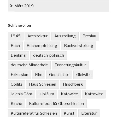
März 2019
Schlagwörter
1945
Architektur
Ausstellung
Breslau
Buch
Buchempfehlung
Buchvorstellung
Denkmal
deutsch-polnisch
deutsche Minderheit
Erinnerungskultur
Exkursion
Film
Geschichte
Gleiwitz
Görlitz
Haus Schlesien
Hirschberg
Jelenia Góra
Jubiläum
Katowice
Kattowitz
Kirche
Kulturreferat für Oberschlesien
Kulturreferat für Schlesien
Kunst
Literatur