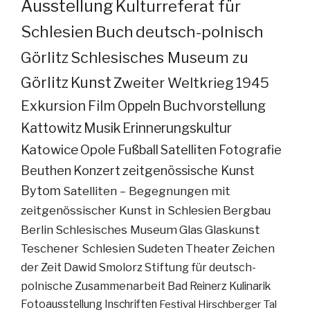
Ausstellung
Kulturreferat für
Schlesien
Buch
deutsch-polnisch
Görlitz
Schlesisches Museum zu
Görlitz
Kunst
Zweiter Weltkrieg
1945
Exkursion
Film
Oppeln
Buchvorstellung
Kattowitz
Musik
Erinnerungskultur
Katowice
Opole
Fußball
Satelliten
Fotografie
Beuthen
Konzert
zeitgenössische Kunst
Bytom
Satelliten – Begegnungen mit
zeitgenössischer Kunst in Schlesien
Bergbau
Berlin
Schlesisches Museum
Glas
Glaskunst
Teschener Schlesien
Sudeten
Theater
Zeichen
der Zeit
Dawid Smolorz
Stiftung für deutsch-
polnische Zusammenarbeit
Bad Reinerz
Kulinarik
Fotoausstellung
Inschriften
Festival
Hirschberger Tal