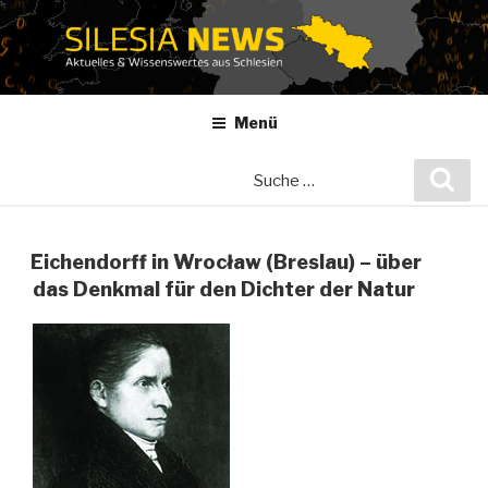
Zum
Inhalt
springen
Menü
Suche
Suc
nach:
Eichendorff in Wrocław (Breslau) – über
das Denkmal für den Dichter der Natur