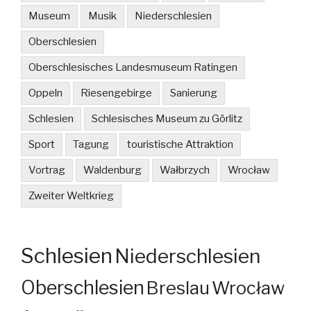
Museum
Musik
Niederschlesien
Oberschlesien
Oberschlesisches Landesmuseum Ratingen
Oppeln
Riesengebirge
Sanierung
Schlesien
Schlesisches Museum zu Görlitz
Sport
Tagung
touristische Attraktion
Vortrag
Waldenburg
Wałbrzych
Wrocław
Zweiter Weltkrieg
Schlesien
Niederschlesien
Oberschlesien
Breslau
Wrocław