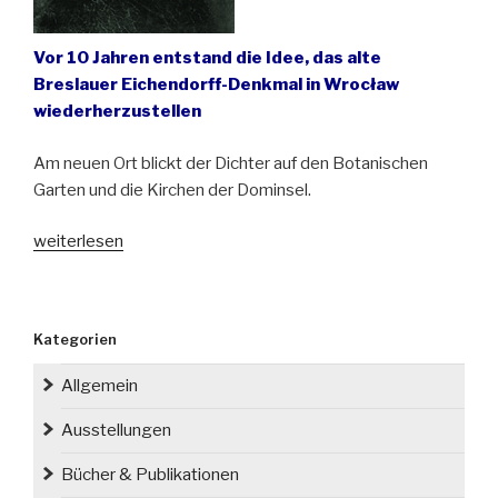
Vor 10 Jahren entstand die Idee, das alte
Breslauer Eichendorff-Denkmal in Wrocław
wiederherzustellen
Am neuen Ort blickt der Dichter auf den Botanischen
Garten und die Kirchen der Dominsel.
„Eichendorff
weiterlesen
in
Wrocław
(Breslau)
Kategorien
–
über
Allgemein
das
Denkmal
Ausstellungen
für
Bücher & Publikationen
den