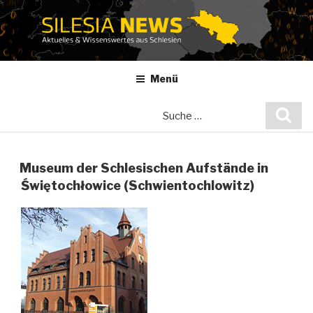
Zum
Inhalt
springen
Menü
Suche
Suc
nach:
Museum der Schlesischen Aufstände in
Świętochłowice (Schwientochlowitz)