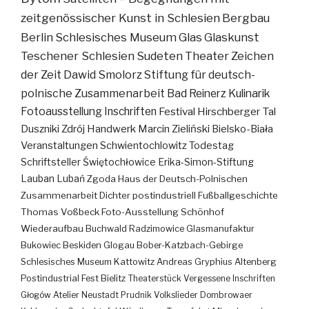
zeitgenössischer Kunst in Schlesien
Bergbau
Berlin
Schlesisches Museum
Glas
Glaskunst
Teschener Schlesien
Sudeten
Theater
Zeichen
der Zeit
Dawid Smolorz
Stiftung für deutsch-
polnische Zusammenarbeit
Bad Reinerz
Kulinarik
Fotoausstellung
Inschriften
Festival
Hirschberger Tal
Duszniki Zdrój
Handwerk
Marcin Zieliński
Bielsko-Biała
Veranstaltungen
Schwientochlowitz
Todestag
Schriftsteller
Świętochłowice
Erika-Simon-Stiftung
Lauban
Lubań
Zgoda
Haus der Deutsch-Polnischen
Zusammenarbeit
Dichter
postindustriell
Fußballgeschichte
Thomas Voßbeck
Foto-Ausstellung
Schönhof
Wiederaufbau
Buchwald
Radzimowice
Glasmanufaktur
Bukowiec
Beskiden
Glogau
Bober-Katzbach-Gebirge
Schlesisches Museum Kattowitz
Andreas Gryphius
Altenberg
Postindustrial
Fest
Bielitz
Theaterstück
Vergessene Inschriften
Głogów
Atelier
Neustadt
Prudnik
Volkslieder
Dombrowaer