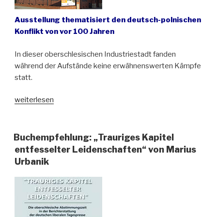
Ausstellung thematisiert den deutsch-polnischen
Konflikt von vor 100 Jahren
In dieser oberschlesischen Industriestadt fanden
während der Aufstände keine erwähnenswerten Kämpfe
statt.
„Museum
weiterlesen
der
Schlesischen
Aufstände
Buchempfehlung: „Trauriges Kapitel
in
entfesselter Leidenschaften“ von Marius
Świętochłowice
Urbanik
(Schwientochlowitz)“