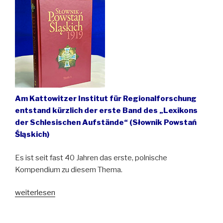
Marius
Urbanik“
Am Kattowitzer Institut für Regionalforschung
entstand kürzlich der erste Band des „Lexikons
der Schlesischen Aufstände“ (Słownik Powstań
Śląskich)
Es ist seit fast 40 Jahren das erste, polnische
Kompendium zu diesem Thema.
„Neuerscheinung:
weiterlesen
Lexikon
der