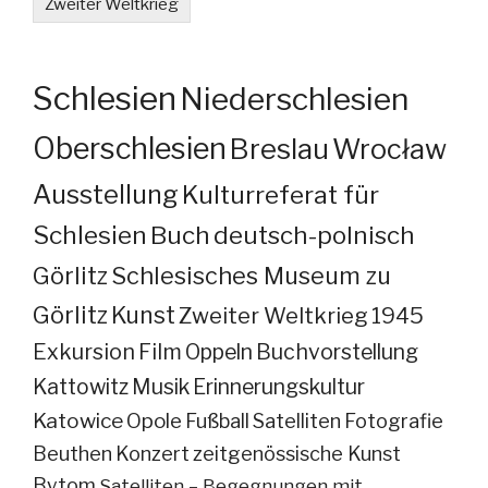
Zweiter Weltkrieg
Schlesien
Niederschlesien
Oberschlesien
Breslau
Wrocław
Ausstellung
Kulturreferat für
Schlesien
Buch
deutsch-polnisch
Görlitz
Schlesisches Museum zu
Görlitz
Kunst
Zweiter Weltkrieg
1945
Exkursion
Film
Oppeln
Buchvorstellung
Kattowitz
Musik
Erinnerungskultur
Katowice
Opole
Fußball
Satelliten
Fotografie
Beuthen
Konzert
zeitgenössische Kunst
Bytom
Satelliten – Begegnungen mit