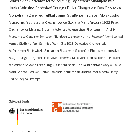
Kohlerevier
Gedenktafel
Würdigung
Tagesfahrt
Mianujom mie
Hanka
Wir sind Schönhof
Grażyna Bułka
Glasgravur
Ewa Chojecka
Monodrama
Zieleniec
Fußballtrainer
Straßenbahn
Lieder
Alojzy Lysko
Museumsfest
Istebna
Ciechanowice
Szklana Manufaktura
1932
Pałac
Ciechanowice
Mateusz Grobelny
Attentat
Adlergebirge
Phonogramm-Archiv
Museum des Oppelner Schlesien
Niemtschitz an der Hanna
Roseldorf
Némčice nad
Hanou
Siedlung
Paul Schmidt
Pechhütte
1913
Dziedzice
Kirchenlieder
Aufnahmen
Racławiczki
Smolarnia
Rasselwitz
Sedschütz
Phonographenwalze
Ausgrabungen
Urgeschichte
Nowa Cerekwia
Mord von Potempa
Konrad Piecuch
schlesische Sprache
Erzählung
20. Jahrhundert
Hanka
Rudelstadt
Góry Orlickie
Mord
Konrad Pietzuch
Kelten
Deutsch-Neukirch
deutsche Opfer
Ghetto
Harry
Thürk
Potępa
Potempa