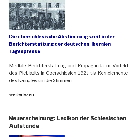
Die oberschlesische Abstimmungszeit in der
Berichterstattung der deutschen liberalen
Tagespresse
Mediale Berichterstattung und Propaganda im Vorfeld
des Plebiszits in Oberschlesien 1921 als Kernelemente
des Kampfes um die Stimmen.
„Buchempfehlung:
weiterlesen
„Trauriges
Kapitel
entfesselter
Neuerscheinung: Lexikon der Schlesischen
Leidenschaften“
Aufstände
von