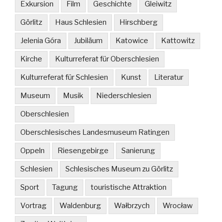
Exkursion
Film
Geschichte
Gleiwitz
Görlitz
Haus Schlesien
Hirschberg
Jelenia Góra
Jubiläum
Katowice
Kattowitz
Kirche
Kulturreferat für Oberschlesien
Kulturreferat für Schlesien
Kunst
Literatur
Museum
Musik
Niederschlesien
Oberschlesien
Oberschlesisches Landesmuseum Ratingen
Oppeln
Riesengebirge
Sanierung
Schlesien
Schlesisches Museum zu Görlitz
Sport
Tagung
touristische Attraktion
Vortrag
Waldenburg
Wałbrzych
Wrocław