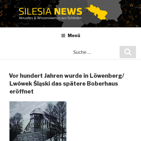
Zum
Inhalt
springen
Menü
Suche
Suc
nach:
Vor hundert Jahren wurde in Löwenberg/
Lwówek Śląski das spätere Boberhaus
eröffnet