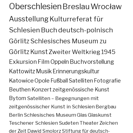
Oberschlesien
Breslau
Wrocław
Ausstellung
Kulturreferat für
Schlesien
Buch
deutsch-polnisch
Görlitz
Schlesisches Museum zu
Görlitz
Kunst
Zweiter Weltkrieg
1945
Exkursion
Film
Oppeln
Buchvorstellung
Kattowitz
Musik
Erinnerungskultur
Katowice
Opole
Fußball
Satelliten
Fotografie
Beuthen
Konzert
zeitgenössische Kunst
Bytom
Satelliten – Begegnungen mit
zeitgenössischer Kunst in Schlesien
Bergbau
Berlin
Schlesisches Museum
Glas
Glaskunst
Teschener Schlesien
Sudeten
Theater
Zeichen
der Zeit
Dawid Smolorz
Stiftung für deutsch-