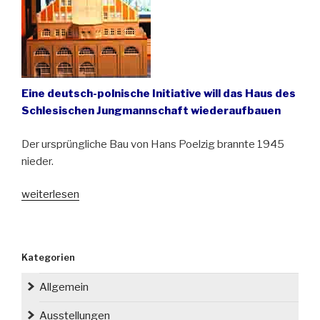
spätere
Boberhaus
eröffnet“
Eine deutsch-polnische Initiative will das Haus des
Schlesischen Jungmannschaft wiederaufbauen
Der ursprüngliche Bau von Hans Poelzig brannte 1945
nieder.
„Entsteht
weiterlesen
das
Boberhaus
in
Kategorien
Löwenberg/
Lwówek
Allgemein
Śląski
neu?“
Ausstellungen