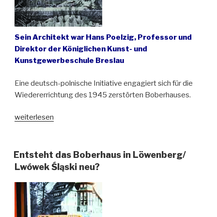
Sein Architekt war Hans Poelzig, Professor und
Direktor der Königlichen Kunst- und
Kunstgewerbeschule Breslau
Eine deutsch-polnische Initiative engagiert sich für die
Wiedererrichtung des 1945 zerstörten Boberhauses.
„Vor
weiterlesen
hundert
Jahren
wurde
Entsteht das Boberhaus in Löwenberg/
in
Lwówek Śląski neu?
Löwenberg/
Lwówek
Śląski
das