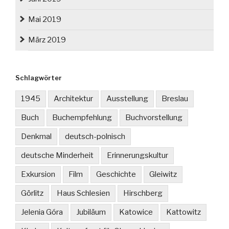
Mai 2019
März 2019
Schlagwörter
1945
Architektur
Ausstellung
Breslau
Buch
Buchempfehlung
Buchvorstellung
Denkmal
deutsch-polnisch
deutsche Minderheit
Erinnerungskultur
Exkursion
Film
Geschichte
Gleiwitz
Görlitz
Haus Schlesien
Hirschberg
Jelenia Góra
Jubiläum
Katowice
Kattowitz