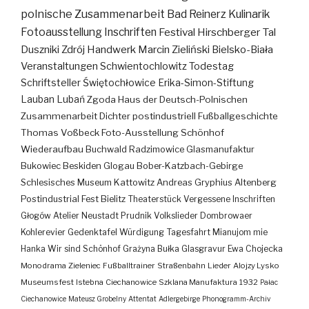
polnische Zusammenarbeit
Bad Reinerz
Kulinarik
Fotoausstellung
Inschriften
Festival
Hirschberger Tal
Duszniki Zdrój
Handwerk
Marcin Zieliński
Bielsko-Biała
Veranstaltungen
Schwientochlowitz
Todestag
Schriftsteller
Świętochłowice
Erika-Simon-Stiftung
Lauban
Lubań
Zgoda
Haus der Deutsch-Polnischen
Zusammenarbeit
Dichter
postindustriell
Fußballgeschichte
Thomas Voßbeck
Foto-Ausstellung
Schönhof
Wiederaufbau
Buchwald
Radzimowice
Glasmanufaktur
Bukowiec
Beskiden
Glogau
Bober-Katzbach-Gebirge
Schlesisches Museum Kattowitz
Andreas Gryphius
Altenberg
Postindustrial
Fest
Bielitz
Theaterstück
Vergessene Inschriften
Głogów
Atelier
Neustadt
Prudnik
Volkslieder
Dombrowaer
Kohlerevier
Gedenktafel
Würdigung
Tagesfahrt
Mianujom mie
Hanka
Wir sind Schönhof
Grażyna Bułka
Glasgravur
Ewa Chojecka
Monodrama
Zieleniec
Fußballtrainer
Straßenbahn
Lieder
Alojzy Lysko
Museumsfest
Istebna
Ciechanowice
Szklana Manufaktura
1932
Pałac
Ciechanowice
Mateusz Grobelny
Attentat
Adlergebirge
Phonogramm-Archiv