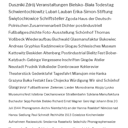
Duszniki Zdrój
Veranstaltungen
Bielsko-Biała
Todestag
Schwientochlowitz
Lubań
Lauban
Erika-Simon-Stiftung
Świętochłowice
Schriftsteller
Zgoda
Haus der Deutsch-
Polnischen Zusammenarbeit
Dichter
postindustriell
Fußballgeschichte
Foto-Ausstellung
Schönhof
Thomas
Voßbeck
Wiederaufbau
Buchwald
Glasmanufaktur
Bukowiec
Andreas Gryphius
Radzimowice
Glogau
Schlesisches Museum
Kattowitz
Beskiden
Altenberg
Postindustrial
Bielitz
Fest
Bober-
Katzbach-Gebirge
Vergessene Inschriften
Głogów
Atelier
Neustadt
Prudnik
Volkslieder
Dombrowaer Kohlerevier
Theaterstück
Gedenktafel
Tagesfahrt
Mianujom mie Hanka
Grażyna Bułka
Festakt
Ewa Chojecka
Würdigung
Wir sind Schönhof
Glasgravur
Fußballtrainer
Zieleniec
Lieder
Monodrama
Alojzy Lysko
Museumsfest
Istebna
Ciechanowice
Straßenbahn
Szklana Manufaktura
Buchautor
Sepp Piontek
Bielsko
Richard Ernst Wagner
Gero Vogl
Johann Bros
20.
Juli 1944
Phonogramm-Archiv
Niemtschitz an der Hanna
Roseldorf
Némčice nad
Hanou
Siedlung
Paul Schmidt
Pechhütte
1913
Dziedzice
Kirchenlieder
Aufnahmen
Racławiczki
Smolarnia
Rasselwitz
Sedschütz
Phonographenwalze