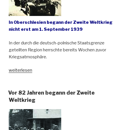
In Oberschlesien begann der Zweite Weltkrieg
nicht erst am 1. September 1939
In der durch die deutsch-polnische Staatsgrenze
geteilten Region herrschte bereits Wochen zuvor
Kriegsatmosphäre.
„Oberschlesien
weiterlesen
in
den
ersten
Vor 82 Jahren begann der Zweite
Kriegstagen“
Weltkrieg