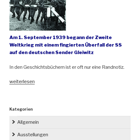
Am 1. September 1939 begann der Zweite
Weltkrieg mit einem fingierten Überfall der SS
auf den deutschen Sender Gleiwitz
In den Geschichtsbüchern ist er oft nur eine Randnotiz.
„Vor
weiterlesen
82
Jahren
begann
Kategorien
der
Zweite
Allgemein
Weltkrieg“
Ausstellungen