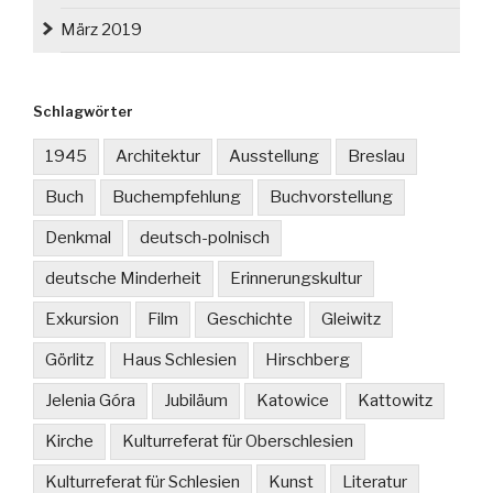
März 2019
Schlagwörter
1945
Architektur
Ausstellung
Breslau
Buch
Buchempfehlung
Buchvorstellung
Denkmal
deutsch-polnisch
deutsche Minderheit
Erinnerungskultur
Exkursion
Film
Geschichte
Gleiwitz
Görlitz
Haus Schlesien
Hirschberg
Jelenia Góra
Jubiläum
Katowice
Kattowitz
Kirche
Kulturreferat für Oberschlesien
Kulturreferat für Schlesien
Kunst
Literatur