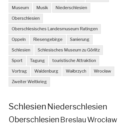
Museum
Musik
Niederschlesien
Oberschlesien
Oberschlesisches Landesmuseum Ratingen
Oppeln
Riesengebirge
Sanierung
Schlesien
Schlesisches Museum zu Görlitz
Sport
Tagung
touristische Attraktion
Vortrag
Waldenburg
Wałbrzych
Wrocław
Zweiter Weltkrieg
Schlesien
Niederschlesien
Oberschlesien
Breslau
Wrocław