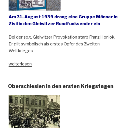
Am 31. August 1939 drang eine Gruppe Männer in
Zivil in den Gleiwitzer Rundfunksender ein
Bei der sog. Gleiwitzer Provokation starb Franz Honiok.
Er gilt symbolisch als erstes Opfer des Zweiten
Weltkrieges.
„Franz
weiterlesen
Honiok,
das
erste
Oberschlesien in den ersten Kriegstagen
Opfer
des
Zweiten
Weltkrieges“