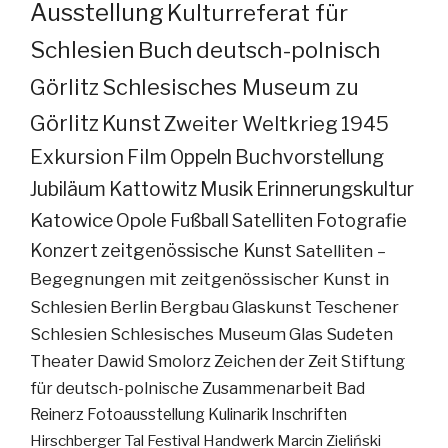
Ausstellung
Kulturreferat für
Schlesien
Buch
deutsch-polnisch
Görlitz
Schlesisches Museum zu
Görlitz
Kunst
Zweiter Weltkrieg
1945
Exkursion
Film
Oppeln
Buchvorstellung
Jubiläum
Kattowitz
Musik
Erinnerungskultur
Katowice
Opole
Fußball
Satelliten
Fotografie
Konzert
zeitgenössische Kunst
Satelliten –
Begegnungen mit zeitgenössischer Kunst in
Schlesien
Berlin
Bergbau
Glaskunst
Teschener
Schlesien
Schlesisches Museum
Glas
Sudeten
Theater
Dawid Smolorz
Zeichen der Zeit
Stiftung
für deutsch-polnische Zusammenarbeit
Bad
Reinerz
Fotoausstellung
Kulinarik
Inschriften
Hirschberger Tal
Festival
Handwerk
Marcin Zieliński