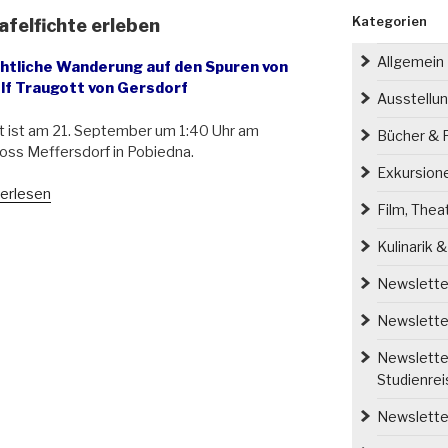
Kategorien
felfichte erleben
Allgemein
htliche Wanderung auf den Spuren von
lf Traugott von Gersdorf
Ausstellu
t ist am 21. September um 1:40 Uhr am
Bücher & P
oss Meffersdorf in Pobiedna.
Exkursion
nnenaufgang
erlesen
Film, Thea
Kulinarik 
lfichte
ben“
Newsletter
Newsletter
Newsletter
Studienre
Newsletter