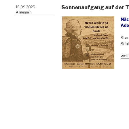
Sonnenaufgang auf der Ta
Veröffentlicht
16.09.2025
am
Allgemein
Näc
Ado
Star
Schl
„So
weit
auf
der
Tafe
erle