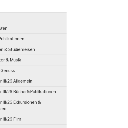
ngen
ublikationen
en & Studienreisen
ter & Musik
& Genuss
 III/26 Allgemein
 III/26 Bücher&Publikationen
 III/26 Exkursionen &
isen
 III/26 Film