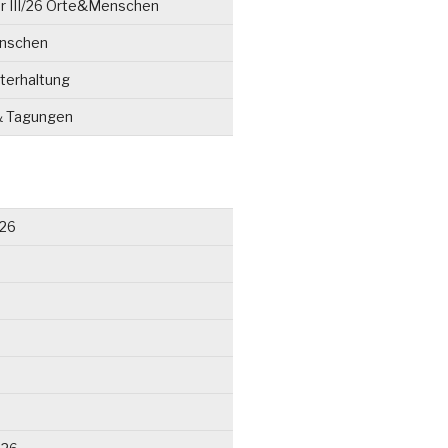
r III/26 Orte&Menschen
enschen
terhaltung
& Tagungen
026