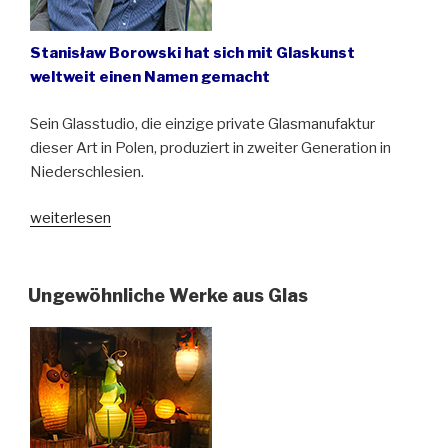
Stanisław Borowski hat sich mit Glaskunst
weltweit einen Namen gemacht
Sein Glasstudio, die einzige private Glasmanufaktur
dieser Art in Polen, produziert in zweiter Generation in
Niederschlesien.
„„Mein
weiterlesen
Pinsel
war
das
Ungewöhnliche Werke aus Glas
Graveurzeug“.
Zum
80.
Geburtstag
von
Stanisław