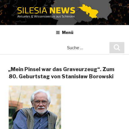
Zum
Inhalt
springen
Menü
Suche
Suc
nach:
„Mein Pinsel war das Graveurzeug“. Zum
80. Geburtstag von Stanisław Borowski