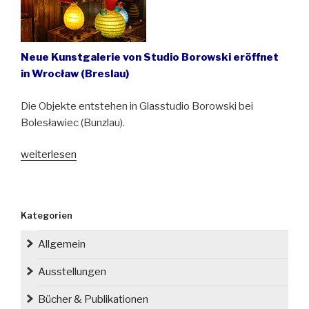
Borowski“
Neue Kunstgalerie von Studio Borowski eröffnet
in Wrocław (Breslau)
Die Objekte entstehen in Glasstudio Borowski bei
Bolesławiec (Bunzlau).
„Ungewöhnliche
weiterlesen
Werke
aus
Glas“
Kategorien
Allgemein
Ausstellungen
Bücher & Publikationen