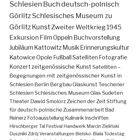
Schlesien
Buch
deutsch-polnisch
Görlitz
Schlesisches Museum zu
Görlitz
Kunst
Zweiter Weltkrieg
1945
Exkursion
Film
Oppeln
Buchvorstellung
Jubiläum
Kattowitz
Musik
Erinnerungskultur
Katowice
Opole
Fußball
Satelliten
Fotografie
Konzert
zeitgenössische Kunst
Satelliten –
Begegnungen mit zeitgenössischer Kunst in
Schlesien
Berlin
Bergbau
Glaskunst
Teschener
Schlesien
Schlesisches Museum
Glas
Sudeten
Theater
Dawid Smolorz
Zeichen der Zeit
Stiftung
für deutsch-polnische Zusammenarbeit
Bad
Reinerz
Fotoausstellung
Kulinarik
Inschriften
Hirschberger Tal
Festival
Handwerk
Marcin Zieliński
Duszniki Zdrój
Veranstaltungen
Bielsko-Biała
Todestag