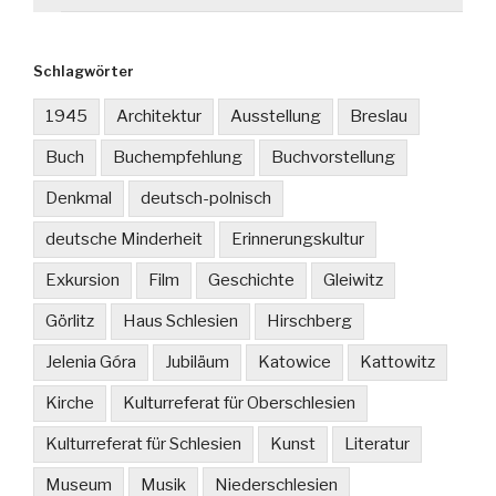
Schlagwörter
1945
Architektur
Ausstellung
Breslau
Buch
Buchempfehlung
Buchvorstellung
Denkmal
deutsch-polnisch
deutsche Minderheit
Erinnerungskultur
Exkursion
Film
Geschichte
Gleiwitz
Görlitz
Haus Schlesien
Hirschberg
Jelenia Góra
Jubiläum
Katowice
Kattowitz
Kirche
Kulturreferat für Oberschlesien
Kulturreferat für Schlesien
Kunst
Literatur
Museum
Musik
Niederschlesien