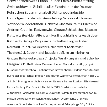
Schwientochlowitz
Lubań
Lauban
Erika-Simon-Stiftung
Świętochłowice
Schriftsteller
Zgoda
Haus der Deutsch-
Polnischen Zusammenarbeit
Dichter
postindustriell
Fußballgeschichte
Foto-Ausstellung
Schönhof
Thomas
Voßbeck
Wiederaufbau
Buchwald
Glasmanufaktur
Bukowiec
Andreas Gryphius
Radzimowice
Glogau
Schlesisches Museum
Kattowitz
Beskiden
Altenberg
Postindustrial
Bielitz
Fest
Bober-
Katzbach-Gebirge
Vergessene Inschriften
Głogów
Atelier
Neustadt
Prudnik
Volkslieder
Dombrowaer Kohlerevier
Theaterstück
Gedenktafel
Tagesfahrt
Mianujom mie Hanka
Grażyna Bułka
Festakt
Ewa Chojecka
Würdigung
Wir sind Schönhof
Glasgravur
Fußballtrainer
Zieleniec
Lieder
Monodrama
Alojzy Lysko
Museumsfest
Istebna
Ciechanowice
Straßenbahn
Szklana Manufaktura
Buchautor
Sepp Piontek
Bielsko
Richard Ernst Wagner
Gero Vogl
Johann Bros
20.
Juli 1944
Phonogramm-Archiv
Niemtschitz an der Hanna
Roseldorf
Némčice nad
Hanou
Siedlung
Paul Schmidt
Pechhütte
1913
Dziedzice
Kirchenlieder
Aufnahmen
Racławiczki
Smolarnia
Rasselwitz
Sedschütz
Phonographenwalze
Museum des Oppelner Schlesien
Ausgrabungen
Urgeschichte
Grunwald
Alexander Schenk Graf von Stauffenberg
Attentat
Adlergebirge
Góry Orlickie