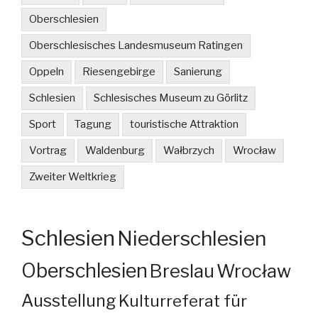
Oberschlesien
Oberschlesisches Landesmuseum Ratingen
Oppeln
Riesengebirge
Sanierung
Schlesien
Schlesisches Museum zu Görlitz
Sport
Tagung
touristische Attraktion
Vortrag
Waldenburg
Wałbrzych
Wrocław
Zweiter Weltkrieg
Schlesien
Niederschlesien
Oberschlesien
Breslau
Wrocław
Ausstellung
Kulturreferat für