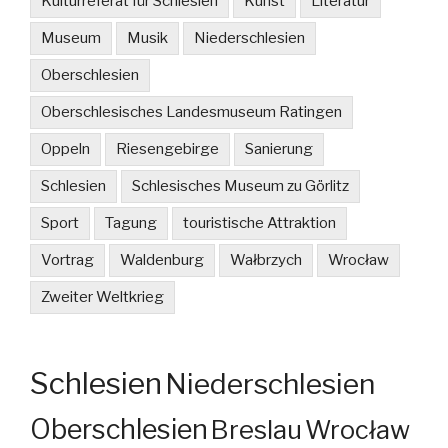
Kulturreferat für Schlesien
Kunst
Literatur
Museum
Musik
Niederschlesien
Oberschlesien
Oberschlesisches Landesmuseum Ratingen
Oppeln
Riesengebirge
Sanierung
Schlesien
Schlesisches Museum zu Görlitz
Sport
Tagung
touristische Attraktion
Vortrag
Waldenburg
Wałbrzych
Wrocław
Zweiter Weltkrieg
Schlesien
Niederschlesien
Oberschlesien
Breslau
Wrocław