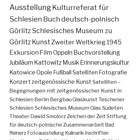
Ausstellung
Kulturreferat für
Schlesien
Buch
deutsch-polnisch
Görlitz
Schlesisches Museum zu
Görlitz
Kunst
Zweiter Weltkrieg
1945
Exkursion
Film
Oppeln
Buchvorstellung
Jubiläum
Kattowitz
Musik
Erinnerungskultur
Katowice
Opole
Fußball
Satelliten
Fotografie
Konzert
zeitgenössische Kunst
Satelliten –
Begegnungen mit zeitgenössischer Kunst in
Schlesien
Berlin
Bergbau
Glaskunst
Teschener
Schlesien
Schlesisches Museum
Glas
Sudeten
Theater
Dawid Smolorz
Zeichen der Zeit
Stiftung
für deutsch-polnische Zusammenarbeit
Bad
Reinerz
Fotoausstellung
Kulinarik
Inschriften