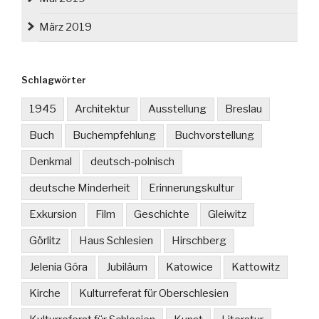
März 2019
Schlagwörter
1945
Architektur
Ausstellung
Breslau
Buch
Buchempfehlung
Buchvorstellung
Denkmal
deutsch-polnisch
deutsche Minderheit
Erinnerungskultur
Exkursion
Film
Geschichte
Gleiwitz
Görlitz
Haus Schlesien
Hirschberg
Jelenia Góra
Jubiläum
Katowice
Kattowitz
Kirche
Kulturreferat für Oberschlesien