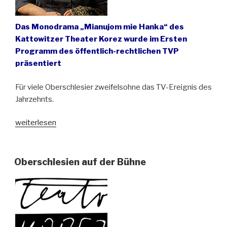
Das Monodrama „Mianujom mie Hanka“ des
Kattowitzer Theater Korez wurde im Ersten
Programm des öffentlich-rechtlichen TVP
präsentiert
Für viele Oberschlesier zweifelsohne das TV-Ereignis des
Jahrzehnts.
„Oberschlesisches
weiterlesen
Schicksal
im
polnischen
Oberschlesien auf der Bühne
Fernsehen“