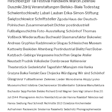
Hirschberger Tal
Festival
Handwerk
Marcin Zieliński
Duszniki Zdrój
Veranstaltungen
Bielsko-Biała
Todestag
Schwientochlowitz
Lubań
Lauban
Erika-Simon-Stiftung
Świętochłowice
Schriftsteller
Zgoda
Haus der Deutsch-
Polnischen Zusammenarbeit
Dichter
postindustriell
Fußballgeschichte
Foto-Ausstellung
Schönhof
Thomas
Voßbeck
Wiederaufbau
Buchwald
Glasmanufaktur
Bukowiec
Andreas Gryphius
Radzimowice
Glogau
Schlesisches Museum
Kattowitz
Beskiden
Altenberg
Postindustrial
Bielitz
Fest
Bober-
Katzbach-Gebirge
Vergessene Inschriften
Głogów
Atelier
Neustadt
Prudnik
Volkslieder
Dombrowaer Kohlerevier
Theaterstück
Gedenktafel
Tagesfahrt
Mianujom mie Hanka
Grażyna Bułka
Festakt
Ewa Chojecka
Würdigung
Wir sind Schönhof
Glasgravur
Fußballtrainer
Zieleniec
Lieder
Monodrama
Alojzy Lysko
Museumsfest
Istebna
Ciechanowice
Straßenbahn
Szklana Manufaktura
Buchautor
Sepp Piontek
Bielsko
Richard Ernst Wagner
Gero Vogl
Johann Bros
20.
Juli 1944
Phonogramm-Archiv
Niemtschitz an der Hanna
Roseldorf
Némčice nad
Hanou
Siedlung
Paul Schmidt
Pechhütte
1913
Dziedzice
Kirchenlieder
Aufnahmen
Racławiczki
Smolarnia
Rasselwitz
Sedschütz
Phonographenwalze