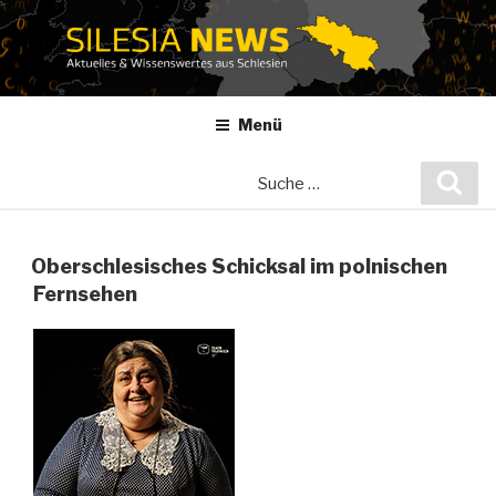
Zum
Inhalt
springen
Menü
Suche
Suc
nach:
Oberschlesisches Schicksal im polnischen
Fernsehen