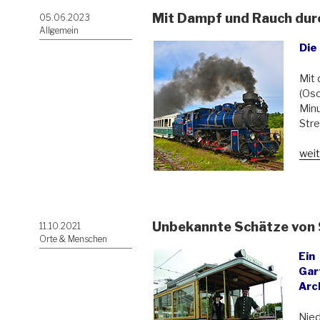
Mit Dampf und Rauch dur
Veröffentlicht
05.06.2023
am
Allgemein
Die
Mit
(Oso
Minu
Stre
„Mit
weit
Dam
und
Rau
dur
Unbekannte Schätze von
Veröffentlicht
11.10.2021
Tsch
am
Orte & Menschen
Schl
Ei
Gar
Arc
Nie