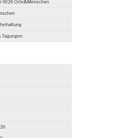
r III/26 Orte&Menschen
enschen
terhaltung
& Tagungen
026