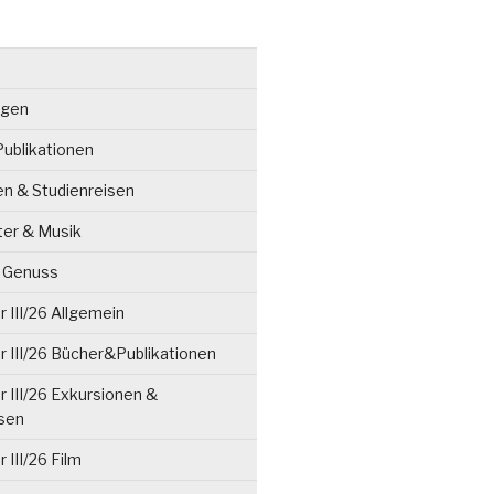
ngen
ublikationen
en & Studienreisen
ter & Musik
& Genuss
 III/26 Allgemein
 III/26 Bücher&Publikationen
 III/26 Exkursionen &
isen
 III/26 Film