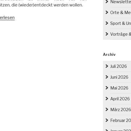
Newslette
tzen, die (wieder)entdeckt werden wollen.
Orte & M
bekannte
erlesen
ätze
Sport & Un
Vorträge 
olz/
lec“
Archiv
Juli 2026
Juni 2026
Mai 2026
April 2026
März 2026
Februar 2