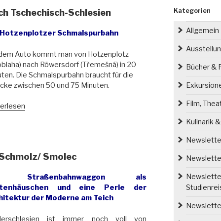
Kategorien
ch Tschechisch-Schlesien
Allgemein
 Hotzenplotzer Schmalspurbahn
Ausstellu
 dem Auto kommt man von Hotzenplotz
blaha) nach Röwersdorf (Třemešná) in 20
Bücher & P
ten. Die Schmalspurbahn braucht für die
cke zwischen 50 und 75 Minuten.
Exkursion
Film, Thea
erlesen
pf
Kulinarik 
ch
Newsletter
ch
 Schmolz/ Smolec
echisch-
Newsletter
esien“
Newsletter
n Straßenbahnwaggon als
Studienre
tenhäuschen und eine Perle der
hitektur der Moderne am Teich
Newsletter
derschlesien ist immer noch voll von