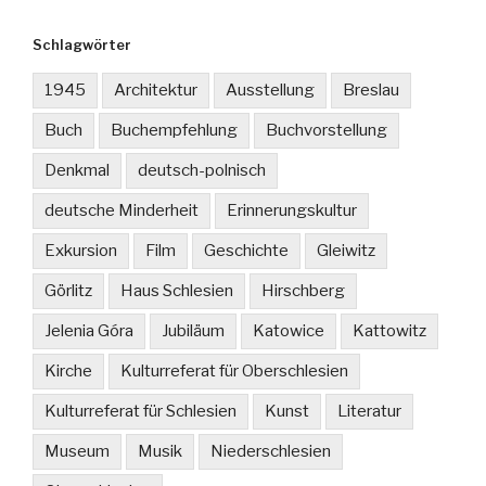
Schlagwörter
1945
Architektur
Ausstellung
Breslau
Buch
Buchempfehlung
Buchvorstellung
Denkmal
deutsch-polnisch
deutsche Minderheit
Erinnerungskultur
Exkursion
Film
Geschichte
Gleiwitz
Görlitz
Haus Schlesien
Hirschberg
Jelenia Góra
Jubiläum
Katowice
Kattowitz
Kirche
Kulturreferat für Oberschlesien
Kulturreferat für Schlesien
Kunst
Literatur
Museum
Musik
Niederschlesien