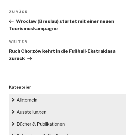
Beitragsnavigation
Vorheriger
ZURÜCK
Beitrag
Wrocław (Breslau) startet mit einer neuen
Tourismuskampagne
Nächster
WEITER
Beitrag
Ruch Chorzów kehrt in die Fußball-Ekstraklasa
zurück
Kategorien
Allgemein
Ausstellungen
Bücher & Publikationen