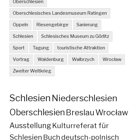
Oberschlesien
Oberschlesisches Landesmuseum Ratingen
Oppeln
Riesengebirge
Sanierung
Schlesien
Schlesisches Museum zu Görlitz
Sport
Tagung
touristische Attraktion
Vortrag
Waldenburg
Wałbrzych
Wrocław
Zweiter Weltkrieg
Schlesien
Niederschlesien
Oberschlesien
Breslau
Wrocław
Ausstellung
Kulturreferat für
Schlesien
Buch
deutsch-polnisch