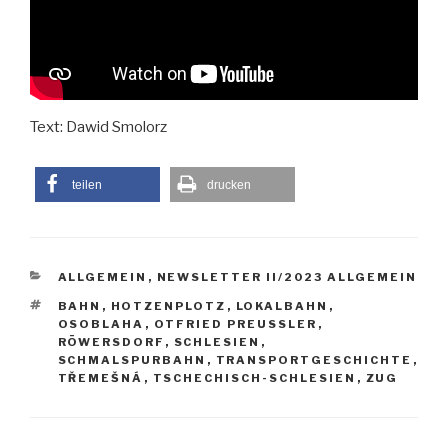
Text: Dawid Smolorz
teilen
drucken
KATEGORIEN
ALLGEMEIN
,
NEWSLETTER II/2023 ALLGEMEIN
SCHLAGWÖRTER
BAHN
,
HOTZENPLOTZ
,
LOKALBAHN
,
OSOBLAHA
,
OTFRIED PREUSSLER
,
RÖWERSDORF
,
SCHLESIEN
,
SCHMALSPURBAHN
,
TRANSPORTGESCHICHTE
,
TŘEMEŠNÁ
,
TSCHECHISCH-SCHLESIEN
,
ZUG