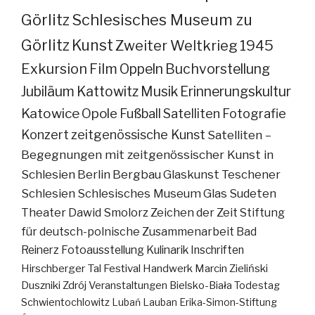
Görlitz
Schlesisches Museum zu
Görlitz
Kunst
Zweiter Weltkrieg
1945
Exkursion
Film
Oppeln
Buchvorstellung
Jubiläum
Kattowitz
Musik
Erinnerungskultur
Katowice
Opole
Fußball
Satelliten
Fotografie
Konzert
zeitgenössische Kunst
Satelliten –
Begegnungen mit zeitgenössischer Kunst in
Schlesien
Berlin
Bergbau
Glaskunst
Teschener
Schlesien
Schlesisches Museum
Glas
Sudeten
Theater
Dawid Smolorz
Zeichen der Zeit
Stiftung
für deutsch-polnische Zusammenarbeit
Bad
Reinerz
Fotoausstellung
Kulinarik
Inschriften
Hirschberger Tal
Festival
Handwerk
Marcin Zieliński
Duszniki Zdrój
Veranstaltungen
Bielsko-Biała
Todestag
Schwientochlowitz
Lubań
Lauban
Erika-Simon-Stiftung