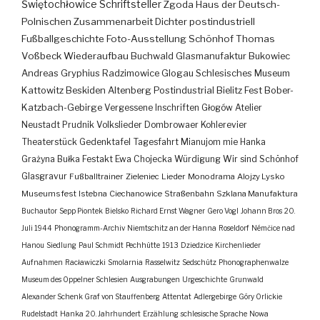
Świętochłowice
Schriftsteller
Zgoda
Haus der Deutsch-
Polnischen Zusammenarbeit
Dichter
postindustriell
Fußballgeschichte
Foto-Ausstellung
Schönhof
Thomas
Voßbeck
Wiederaufbau
Buchwald
Glasmanufaktur
Bukowiec
Andreas Gryphius
Radzimowice
Glogau
Schlesisches Museum
Kattowitz
Beskiden
Altenberg
Postindustrial
Bielitz
Fest
Bober-
Katzbach-Gebirge
Vergessene Inschriften
Głogów
Atelier
Neustadt
Prudnik
Volkslieder
Dombrowaer Kohlerevier
Theaterstück
Gedenktafel
Tagesfahrt
Mianujom mie Hanka
Grażyna Bułka
Festakt
Ewa Chojecka
Würdigung
Wir sind Schönhof
Glasgravur
Fußballtrainer
Zieleniec
Lieder
Monodrama
Alojzy Lysko
Museumsfest
Istebna
Ciechanowice
Straßenbahn
Szklana Manufaktura
Buchautor
Sepp Piontek
Bielsko
Richard Ernst Wagner
Gero Vogl
Johann Bros
20.
Juli 1944
Phonogramm-Archiv
Niemtschitz an der Hanna
Roseldorf
Némčice nad
Hanou
Siedlung
Paul Schmidt
Pechhütte
1913
Dziedzice
Kirchenlieder
Aufnahmen
Racławiczki
Smolarnia
Rasselwitz
Sedschütz
Phonographenwalze
Museum des Oppelner Schlesien
Ausgrabungen
Urgeschichte
Grunwald
Alexander Schenk Graf von Stauffenberg
Attentat
Adlergebirge
Góry Orlickie
Rudelstadt
Hanka
20. Jahrhundert
Erzählung
schlesische Sprache
Nowa