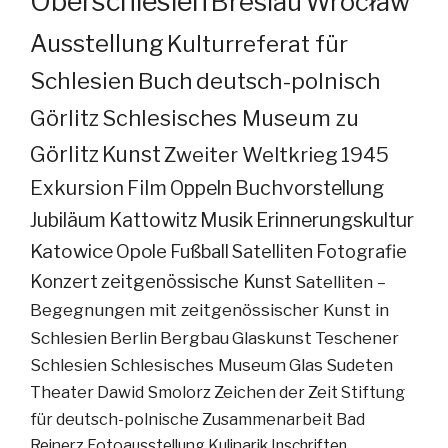
Oberschlesien
Breslau
Wrocław
Ausstellung
Kulturreferat für
Schlesien
Buch
deutsch-polnisch
Görlitz
Schlesisches Museum zu
Görlitz
Kunst
Zweiter Weltkrieg
1945
Exkursion
Film
Oppeln
Buchvorstellung
Jubiläum
Kattowitz
Musik
Erinnerungskultur
Katowice
Opole
Fußball
Satelliten
Fotografie
Konzert
zeitgenössische Kunst
Satelliten –
Begegnungen mit zeitgenössischer Kunst in
Schlesien
Berlin
Bergbau
Glaskunst
Teschener
Schlesien
Schlesisches Museum
Glas
Sudeten
Theater
Dawid Smolorz
Zeichen der Zeit
Stiftung
für deutsch-polnische Zusammenarbeit
Bad
Reinerz
Fotoausstellung
Kulinarik
Inschriften