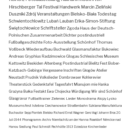
Hirschberger Tal
Festival
Handwerk
Marcin Zieliński
Duszniki Zdrój
Veranstaltungen
Bielsko-Biała
Todestag
Schwientochlowitz
Lubań
Lauban
Erika-Simon-Stiftung
Świętochłowice
Schriftsteller
Zgoda
Haus der Deutsch-
Polnischen Zusammenarbeit
Dichter
postindustriell
Fußballgeschichte
Foto-Ausstellung
Schönhof
Thomas
Voßbeck
Wiederaufbau
Buchwald
Glasmanufaktur
Bukowiec
Andreas Gryphius
Radzimowice
Glogau
Schlesisches Museum
Kattowitz
Beskiden
Altenberg
Postindustrial
Bielitz
Fest
Bober-
Katzbach-Gebirge
Vergessene Inschriften
Głogów
Atelier
Neustadt
Prudnik
Volkslieder
Dombrowaer Kohlerevier
Theaterstück
Gedenktafel
Tagesfahrt
Mianujom mie Hanka
Grażyna Bułka
Festakt
Ewa Chojecka
Würdigung
Wir sind Schönhof
Glasgravur
Fußballtrainer
Zieleniec
Lieder
Monodrama
Alojzy Lysko
Museumsfest
Istebna
Ciechanowice
Straßenbahn
Szklana Manufaktura
Buchautor
Sepp Piontek
Bielsko
Richard Ernst Wagner
Gero Vogl
Johann Bros
20.
Juli 1944
Phonogramm-Archiv
Niemtschitz an der Hanna
Roseldorf
Némčice nad
Hanou
Siedlung
Paul Schmidt
Pechhütte
1913
Dziedzice
Kirchenlieder