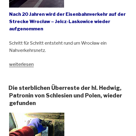
Nach 20 Jahren wird der Eisenbahnverkehr auf der
Strecke Wrocław – Jelcz-Laskowice wieder
aufgenommen
Schritt für Schritt entsteht rund um Wrocław ein
Nahverkehrsnetz.
„Breslau-
weiterlesen
Ost
wieder
mit
Die sterblichen Überreste der hl. Hedwig,
der
Patronin von Schlesien und Polen, wieder
Bahnverbindung“
gefunden