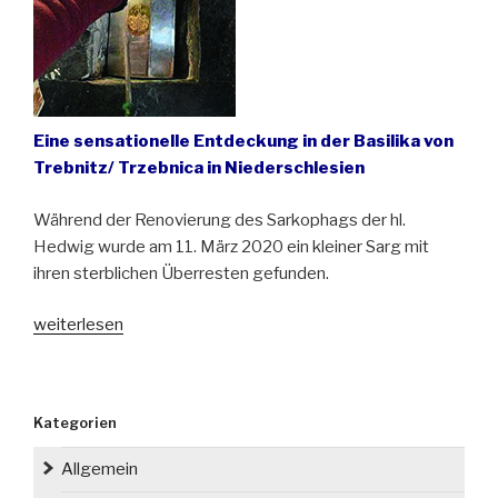
Eine sensationelle Entdeckung in der Basilika von
Trebnitz/ Trzebnica in Niederschlesien
Während der Renovierung des Sarkophags der hl.
Hedwig wurde am 11. März 2020 ein kleiner Sarg mit
ihren sterblichen Überresten gefunden.
„Die
weiterlesen
sterblichen
Überreste
der
Kategorien
hl.
Hedwig,
Allgemein
Patronin