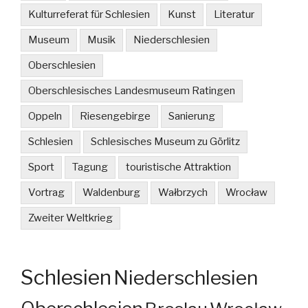
Kulturreferat für Schlesien
Kunst
Literatur
Museum
Musik
Niederschlesien
Oberschlesien
Oberschlesisches Landesmuseum Ratingen
Oppeln
Riesengebirge
Sanierung
Schlesien
Schlesisches Museum zu Görlitz
Sport
Tagung
touristische Attraktion
Vortrag
Waldenburg
Wałbrzych
Wrocław
Zweiter Weltkrieg
Schlesien
Niederschlesien