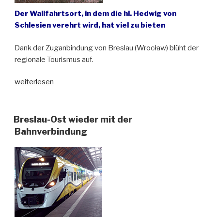
Der Wallfahrtsort, in dem die hl. Hedwig von
Schlesien verehrt wird, hat viel zu bieten
Dank der Zuganbindung von Breslau (Wrocław) blüht der
regionale Tourismus auf.
„Neue
weiterlesen
Wanderwege
in
Trebnitz
Breslau-Ost wieder mit der
(Trzebnica)“
Bahnverbindung