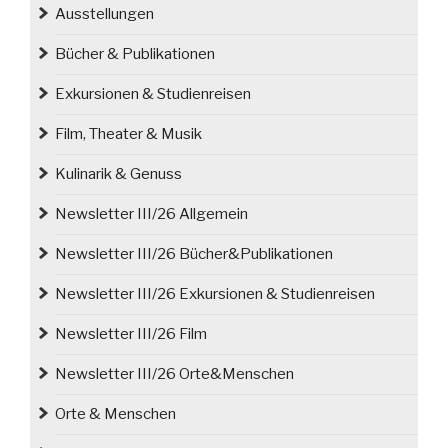
von
Ausstellungen
Schlesien
Bücher & Publikationen
und
Polen,
Exkursionen & Studienreisen
wieder
gefunden“
Film, Theater & Musik
Kulinarik & Genuss
Newsletter III/26 Allgemein
Newsletter III/26 Bücher&Publikationen
Newsletter III/26 Exkursionen & Studienreisen
Newsletter III/26 Film
Newsletter III/26 Orte&Menschen
Orte & Menschen