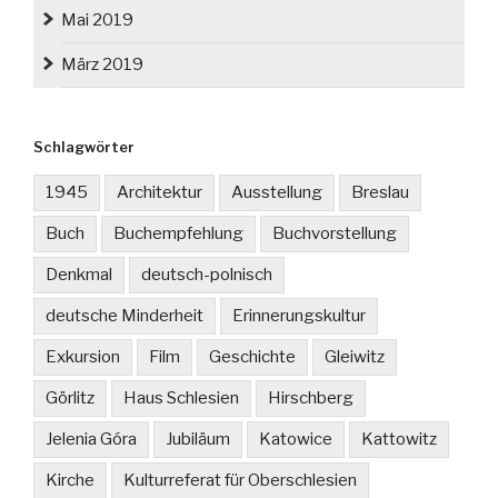
Mai 2019
März 2019
Schlagwörter
1945
Architektur
Ausstellung
Breslau
Buch
Buchempfehlung
Buchvorstellung
Denkmal
deutsch-polnisch
deutsche Minderheit
Erinnerungskultur
Exkursion
Film
Geschichte
Gleiwitz
Görlitz
Haus Schlesien
Hirschberg
Jelenia Góra
Jubiläum
Katowice
Kattowitz
Kirche
Kulturreferat für Oberschlesien