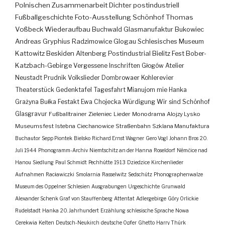
Polnischen Zusammenarbeit
Dichter
postindustriell
Fußballgeschichte
Foto-Ausstellung
Schönhof
Thomas
Voßbeck
Wiederaufbau
Buchwald
Glasmanufaktur
Bukowiec
Andreas Gryphius
Radzimowice
Glogau
Schlesisches Museum
Kattowitz
Beskiden
Altenberg
Postindustrial
Bielitz
Fest
Bober-
Katzbach-Gebirge
Vergessene Inschriften
Głogów
Atelier
Neustadt
Prudnik
Volkslieder
Dombrowaer Kohlerevier
Theaterstück
Gedenktafel
Tagesfahrt
Mianujom mie Hanka
Grażyna Bułka
Festakt
Ewa Chojecka
Würdigung
Wir sind Schönhof
Glasgravur
Fußballtrainer
Zieleniec
Lieder
Monodrama
Alojzy Lysko
Museumsfest
Istebna
Ciechanowice
Straßenbahn
Szklana Manufaktura
Buchautor
Sepp Piontek
Bielsko
Richard Ernst Wagner
Gero Vogl
Johann Bros
20.
Juli 1944
Phonogramm-Archiv
Niemtschitz an der Hanna
Roseldorf
Némčice nad
Hanou
Siedlung
Paul Schmidt
Pechhütte
1913
Dziedzice
Kirchenlieder
Aufnahmen
Racławiczki
Smolarnia
Rasselwitz
Sedschütz
Phonographenwalze
Museum des Oppelner Schlesien
Ausgrabungen
Urgeschichte
Grunwald
Alexander Schenk Graf von Stauffenberg
Attentat
Adlergebirge
Góry Orlickie
Rudelstadt
Hanka
20. Jahrhundert
Erzählung
schlesische Sprache
Nowa
Cerekwia
Kelten
Deutsch-Neukirch
deutsche Opfer
Ghetto
Harry Thürk