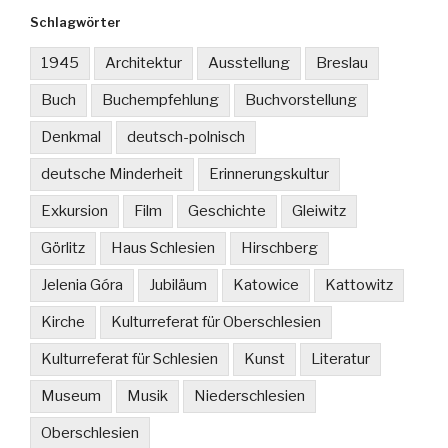
Schlagwörter
1945
Architektur
Ausstellung
Breslau
Buch
Buchempfehlung
Buchvorstellung
Denkmal
deutsch-polnisch
deutsche Minderheit
Erinnerungskultur
Exkursion
Film
Geschichte
Gleiwitz
Görlitz
Haus Schlesien
Hirschberg
Jelenia Góra
Jubiläum
Katowice
Kattowitz
Kirche
Kulturreferat für Oberschlesien
Kulturreferat für Schlesien
Kunst
Literatur
Museum
Musik
Niederschlesien
Oberschlesien