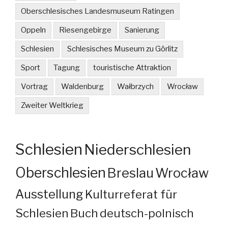
Oberschlesisches Landesmuseum Ratingen
Oppeln
Riesengebirge
Sanierung
Schlesien
Schlesisches Museum zu Görlitz
Sport
Tagung
touristische Attraktion
Vortrag
Waldenburg
Wałbrzych
Wrocław
Zweiter Weltkrieg
Schlesien
Niederschlesien
Oberschlesien
Breslau
Wrocław
Ausstellung
Kulturreferat für
Schlesien
Buch
deutsch-polnisch