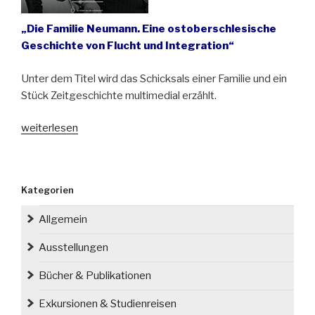
„Die Familie Neumann. Eine ostoberschlesische
Geschichte von Flucht und Integration“
Unter dem Titel wird das Schicksals einer Familie und ein
Stück Zeitgeschichte multimedial erzählt.
„Neue
weiterlesen
Webdoku
zum
Thema
Kategorien
Flucht,
Vertreibung
Allgemein
und
Integration
Ausstellungen
geht
Bücher & Publikationen
online“
Exkursionen & Studienreisen