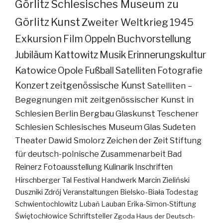
Görlitz
Schlesisches Museum zu
Görlitz
Kunst
Zweiter Weltkrieg
1945
Exkursion
Film
Oppeln
Buchvorstellung
Jubiläum
Kattowitz
Musik
Erinnerungskultur
Katowice
Opole
Fußball
Satelliten
Fotografie
Konzert
zeitgenössische Kunst
Satelliten –
Begegnungen mit zeitgenössischer Kunst in
Schlesien
Berlin
Bergbau
Glaskunst
Teschener
Schlesien
Schlesisches Museum
Glas
Sudeten
Theater
Dawid Smolorz
Zeichen der Zeit
Stiftung
für deutsch-polnische Zusammenarbeit
Bad
Reinerz
Fotoausstellung
Kulinarik
Inschriften
Hirschberger Tal
Festival
Handwerk
Marcin Zieliński
Duszniki Zdrój
Veranstaltungen
Bielsko-Biała
Todestag
Schwientochlowitz
Lubań
Lauban
Erika-Simon-Stiftung
Świętochłowice
Schriftsteller
Zgoda
Haus der Deutsch-