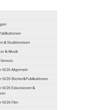
ngen
ublikationen
en & Studienreisen
ter & Musik
& Genuss
 III/26 Allgemein
 III/26 Bücher&Publikationen
 III/26 Exkursionen &
isen
 III/26 Film