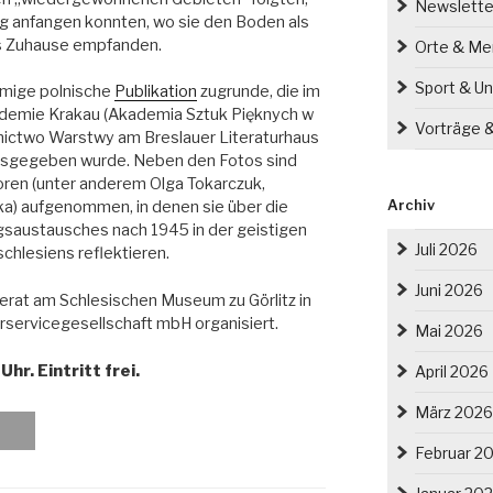
Newslette
 anfangen konnten, wo sie den Boden als
 als Zuhause empfanden.
Orte & M
Sport & Un
namige polnische
Publikation
zugrunde, die im
emie Krakau (Akademia Sztuk Pięknych w
Vorträge 
ictwo Warstwy am Breslauer Literaturhaus
ausgegeben wurde. Neben den Fotos sind
oren (unter anderem Olga Tokarczuk,
Archiv
ka) aufgenommen, in denen sie über die
gsaustausches nach 1945 in der geistigen
Juli 2026
chlesiens reflektieren.
Juni 2026
ferat am Schlesischen Museum zu Görlitz in
urservicegesellschaft mbH organisiert.
Mai 2026
hr. Eintritt frei.
April 2026
März 2026
Februar 2