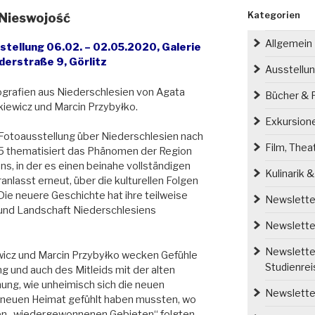
Kategorien
 Nieswojość
Allgemein
stellung 06.02. – 02.05.2020, Galerie
derstraße 9, Görlitz
Ausstellu
grafien aus Niederschlesien von Agata
Bücher & P
iewicz und Marcin Przybyłko.
Exkursion
Fotoausstellung über Niederschlesien nach
Film, Thea
5 thematisiert das Phänomen der Region
ns, in der es einen beinahe vollständigen
Kulinarik 
nlasst erneut, über die kulturellen Folgen
e neuere Geschichte hat ihre teilweise
Newsletter
r und Landschaft Niederschlesiens
Newsletter
Newsletter
wicz und Marcin Przybyłko wecken Gefühle
Studienre
 und auch des Mitleids mit der alten
ung, wie unheimisch sich die neuen
Newsletter
 neuen Heimat gefühlt haben mussten, wo
en „wiedergewonnenen Gebieten“ folgten,