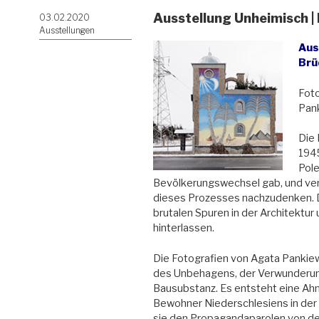
Ausstellung Unheimisch |
Veröffentlicht
03.02.2020
am
Ausstellungen
Aus
Brü
Foto
Pank
Die 
194
Pole
Bevölkerungswechsel gab, und vera
dieses Prozesses nachzudenken. Di
brutalen Spuren in der Architektu
hinterlassen.
Die Fotografien von Agata Pankie
des Unbehagens, der Verwunderung
Bausubstanz. Es entsteht eine Ahn
Bewohner Niederschlesiens in der
sie den Propagandaparolen von d