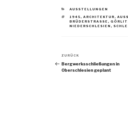
KATEGORIEN
AUSSTELLUNGEN
SCHLAGWÖRTER
1945
,
ARCHITEKTUR
,
AUS
BRÜDERSTRASSE
,
GÖRLIT
NIEDERSCHLESIEN
,
SCHLE
Beitragsnavigation
Vorheriger
ZURÜCK
Beitrag
Bergwerksschließungen in
Oberschlesien geplant