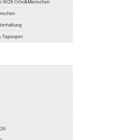
r III/26 Orte&Menschen
enschen
terhaltung
& Tagungen
026