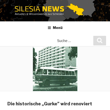
Zum
Inhalt
springen
Menü
Suche
Suc
nach:
Die historische „Gurke” wird renoviert