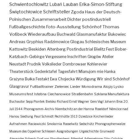
Schwientochlowitz
Lubań
Lauban
Erika-Simon-Stiftung
Świętochłowice
Schriftsteller
Zgoda
Haus der Deutsch-
Polnischen Zusammenarbeit
Dichter
postindustriell
Fußballgeschichte
Foto-Ausstellung
Schönhof
Thomas
Voßbeck
Wiederaufbau
Buchwald
Glasmanufaktur
Bukowiec
Andreas Gryphius
Radzimowice
Glogau
Schlesisches Museum
Kattowitz
Beskiden
Altenberg
Postindustrial
Bielitz
Fest
Bober-
Katzbach-Gebirge
Vergessene Inschriften
Głogów
Atelier
Neustadt
Prudnik
Volkslieder
Dombrowaer Kohlerevier
Theaterstück
Gedenktafel
Tagesfahrt
Mianujom mie Hanka
Grażyna Bułka
Festakt
Ewa Chojecka
Würdigung
Wir sind Schönhof
Glasgravur
Fußballtrainer
Zieleniec
Lieder
Monodrama
Alojzy Lysko
Museumsfest
Istebna
Ciechanowice
Straßenbahn
Szklana Manufaktura
Buchautor
Sepp Piontek
Bielsko
Richard Ernst Wagner
Gero Vogl
Johann Bros
20.
Juli 1944
Phonogramm-Archiv
Niemtschitz an der Hanna
Roseldorf
Némčice nad
Hanou
Siedlung
Paul Schmidt
Pechhütte
1913
Dziedzice
Kirchenlieder
Aufnahmen
Racławiczki
Smolarnia
Rasselwitz
Sedschütz
Phonographenwalze
Museum des Oppelner Schlesien
Ausgrabungen
Urgeschichte
Grunwald
Alexander Schenk Graf von Stauffenberg
Attentat
Adlergebirge
Góry Orlickie