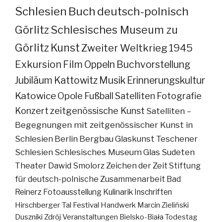
Schlesien
Buch
deutsch-polnisch
Görlitz
Schlesisches Museum zu
Görlitz
Kunst
Zweiter Weltkrieg
1945
Exkursion
Film
Oppeln
Buchvorstellung
Jubiläum
Kattowitz
Musik
Erinnerungskultur
Katowice
Opole
Fußball
Satelliten
Fotografie
Konzert
zeitgenössische Kunst
Satelliten –
Begegnungen mit zeitgenössischer Kunst in
Schlesien
Berlin
Bergbau
Glaskunst
Teschener
Schlesien
Schlesisches Museum
Glas
Sudeten
Theater
Dawid Smolorz
Zeichen der Zeit
Stiftung
für deutsch-polnische Zusammenarbeit
Bad
Reinerz
Fotoausstellung
Kulinarik
Inschriften
Hirschberger Tal
Festival
Handwerk
Marcin Zieliński
Duszniki Zdrój
Veranstaltungen
Bielsko-Biała
Todestag