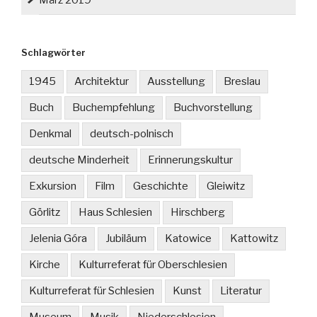
März 2019
Schlagwörter
1945
Architektur
Ausstellung
Breslau
Buch
Buchempfehlung
Buchvorstellung
Denkmal
deutsch-polnisch
deutsche Minderheit
Erinnerungskultur
Exkursion
Film
Geschichte
Gleiwitz
Görlitz
Haus Schlesien
Hirschberg
Jelenia Góra
Jubiläum
Katowice
Kattowitz
Kirche
Kulturreferat für Oberschlesien
Kulturreferat für Schlesien
Kunst
Literatur