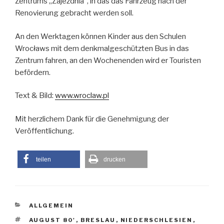
Zentrums „Zajezdnia“, in das das Fahrzeug nach der
Renovierung gebracht werden soll.
An den Werktagen können Kinder aus den Schulen
Wrocławs mit dem denkmalgeschützten Bus in das
Zentrum fahren, an den Wochenenden wird er Touristen
befördern.
Text & Bild:
www.wroclaw.pl
Mit herzlichem Dank für die Genehmigung der
Veröffentlichung.
teilen
drucken
KATEGORIEN
ALLGEMEIN
SCHLAGWÖRTER
AUGUST 80'
,
BRESLAU
,
NIEDERSCHLESIEN
,