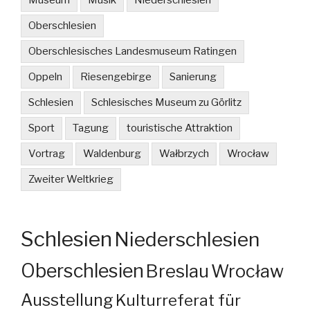
Museum
Musik
Niederschlesien
Oberschlesien
Oberschlesisches Landesmuseum Ratingen
Oppeln
Riesengebirge
Sanierung
Schlesien
Schlesisches Museum zu Görlitz
Sport
Tagung
touristische Attraktion
Vortrag
Waldenburg
Wałbrzych
Wrocław
Zweiter Weltkrieg
Schlesien
Niederschlesien
Oberschlesien
Breslau
Wrocław
Ausstellung
Kulturreferat für