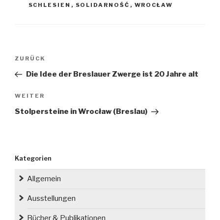
SCHLESIEN
,
SOLIDARNOŚĆ
,
WROCŁAW
Beitragsnavigation
Vorheriger
ZURÜCK
Beitrag
Die Idee der Breslauer Zwerge ist 20 Jahre alt
Nächster
WEITER
Beitrag
Stolpersteine in Wrocław (Breslau)
Kategorien
Allgemein
Ausstellungen
Bücher & Publikationen