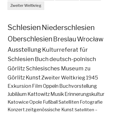
Zweiter Weltkrieg
Schlesien
Niederschlesien
Oberschlesien
Breslau
Wrocław
Ausstellung
Kulturreferat für
Schlesien
Buch
deutsch-polnisch
Görlitz
Schlesisches Museum zu
Görlitz
Kunst
Zweiter Weltkrieg
1945
Exkursion
Film
Oppeln
Buchvorstellung
Jubiläum
Kattowitz
Musik
Erinnerungskultur
Katowice
Opole
Fußball
Satelliten
Fotografie
Konzert
zeitgenössische Kunst
Satelliten –