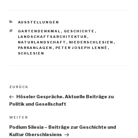
KATEGORIEN
AUSSTELLUNGEN
SCHLAGWÖRTER
GARTENDENKMAL
,
GESCHICHTE
,
LANDSCHAFTSARCHITEKTUR
,
NATURLANDSCHAFT
,
NIEDERSCHLESIEN
,
PARKANLAGEN
,
PETER JOSEPH LENNÉ
,
SCHLESIEN
Beitragsnavigation
Vorheriger
ZURÜCK
Beitrag
Höseler Gespräche. Aktuelle Beiträge zu
Politik und Gesellschaft
Nächster
WEITER
Beitrag
Podium Silesia – Beiträge zur Geschichte und
Kultur Oberschlesiens