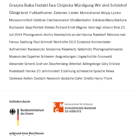
Grażyna Bułka
Festakt
Ewa Chojecka
Würdigung
Wir sind Schönhof
Glasgravur
Fußballtrainer
Zieleniec
Lieder
Monodrama
Alojzy Lysko
Museumsfest
Istebna
Ciechanowice
Straßenbahn
Szklana Manufaktura
Buchautor
Sepp Piontek
Bielsko
Richard Ernst Wagner
Gero Vogl
Johann Bros
20.
Juli 1944
Phonogramm-Archiv
Niemtschitz an der Hanna
Roseldorf
Némčice nad
Hanou
Siedlung
Paul Schmidt
Pechhütte
1913
Dziedzice
Kirchenlieder
Aufnahmen
Racławiczki
Smolarnia
Rasselwitz
Sedschütz
Phonographenwalze
Museum des Oppelner Schlesien
Ausgrabungen
Urgeschichte
Grunwald
Alexander Schenk Graf von Stauffenberg
Attentat
Adlergebirge
Góry Orlickie
Rudelstadt
Hanka
20. Jahrhundert
Erzählung
schlesische Sprache
Nowa
Cerekwia
Kelten
Deutsch-Neukirch
deutsche Opfer
Ghetto
Harry Thürk