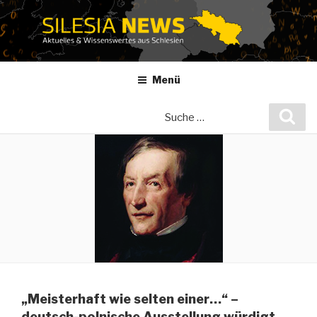
Zum
Inhalt
springen
Menü
Suche
Suc
nach:
„Meisterhaft wie selten einer…“ –
deutsch-polnische Ausstellung würdigt