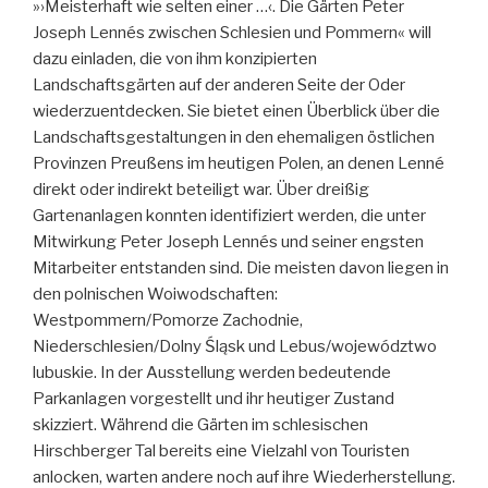
»›Meisterhaft wie selten einer …‹. Die Gärten Peter
Joseph Lennés zwischen Schlesien und Pommern« will
dazu einladen, die von ihm konzipierten
Landschaftsgärten auf der anderen Seite der Oder
wiederzuentdecken. Sie bietet einen Überblick über die
Landschaftsgestaltungen in den ehemaligen östlichen
Provinzen Preußens im heutigen Polen, an denen Lenné
direkt oder indirekt beteiligt war. Über dreißig
Gartenanlagen konnten identifiziert werden, die unter
Mitwirkung Peter Joseph Lennés und seiner engsten
Mitarbeiter entstanden sind. Die meisten davon liegen in
den polnischen Woiwodschaften:
Westpommern/Pomorze Zachodnie,
Niederschlesien/Dolny Śląsk und Lebus/województwo
lubuskie. In der Ausstellung werden bedeutende
Parkanlagen vorgestellt und ihr heutiger Zustand
skizziert. Während die Gärten im schlesischen
Hirschberger Tal bereits eine Vielzahl von Touristen
anlocken, warten andere noch auf ihre Wiederherstellung.