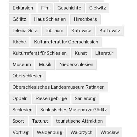
Exkursion
Film
Geschichte
Gleiwitz
Görlitz
Haus Schlesien
Hirschberg
Jelenia Góra
Jubiläum
Katowice
Kattowitz
Kirche
Kulturreferat für Oberschlesien
Kulturreferat für Schlesien
Kunst
Literatur
Museum
Musik
Niederschlesien
Oberschlesien
Oberschlesisches Landesmuseum Ratingen
Oppeln
Riesengebirge
Sanierung
Schlesien
Schlesisches Museum zu Görlitz
Sport
Tagung
touristische Attraktion
Vortrag
Waldenburg
Wałbrzych
Wrocław