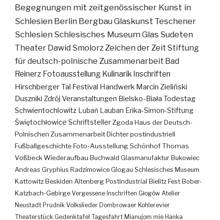
Begegnungen mit zeitgenössischer Kunst in
Schlesien
Berlin
Bergbau
Glaskunst
Teschener
Schlesien
Schlesisches Museum
Glas
Sudeten
Theater
Dawid Smolorz
Zeichen der Zeit
Stiftung
für deutsch-polnische Zusammenarbeit
Bad
Reinerz
Fotoausstellung
Kulinarik
Inschriften
Hirschberger Tal
Festival
Handwerk
Marcin Zieliński
Duszniki Zdrój
Veranstaltungen
Bielsko-Biała
Todestag
Schwientochlowitz
Lubań
Lauban
Erika-Simon-Stiftung
Świętochłowice
Schriftsteller
Zgoda
Haus der Deutsch-
Polnischen Zusammenarbeit
Dichter
postindustriell
Fußballgeschichte
Foto-Ausstellung
Schönhof
Thomas
Voßbeck
Wiederaufbau
Buchwald
Glasmanufaktur
Bukowiec
Andreas Gryphius
Radzimowice
Glogau
Schlesisches Museum
Kattowitz
Beskiden
Altenberg
Postindustrial
Bielitz
Fest
Bober-
Katzbach-Gebirge
Vergessene Inschriften
Głogów
Atelier
Neustadt
Prudnik
Volkslieder
Dombrowaer Kohlerevier
Theaterstück
Gedenktafel
Tagesfahrt
Mianujom mie Hanka