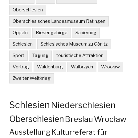
Oberschlesien
Oberschlesisches Landesmuseum Ratingen
Oppeln
Riesengebirge
Sanierung
Schlesien
Schlesisches Museum zu Görlitz
Sport
Tagung
touristische Attraktion
Vortrag
Waldenburg
Wałbrzych
Wrocław
Zweiter Weltkrieg
Schlesien
Niederschlesien
Oberschlesien
Breslau
Wrocław
Ausstellung
Kulturreferat für