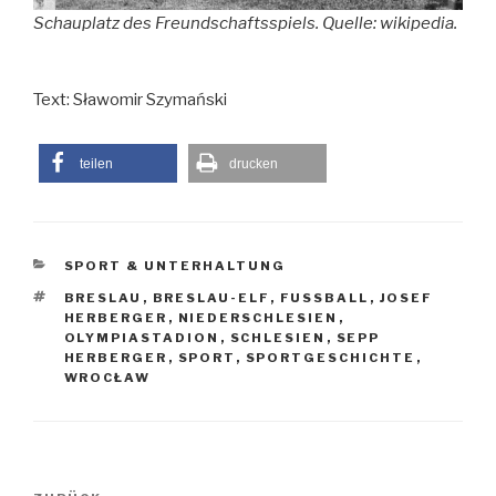
Schauplatz des Freundschaftsspiels. Quelle: wikipedia.
Text: Sławomir Szymański
teilen
drucken
KATEGORIEN
SPORT & UNTERHALTUNG
SCHLAGWÖRTER
BRESLAU
,
BRESLAU-ELF
,
FUSSBALL
,
JOSEF
HERBERGER
,
NIEDERSCHLESIEN
,
OLYMPIASTADION
,
SCHLESIEN
,
SEPP
HERBERGER
,
SPORT
,
SPORTGESCHICHTE
,
WROCŁAW
Beitragsnavigation