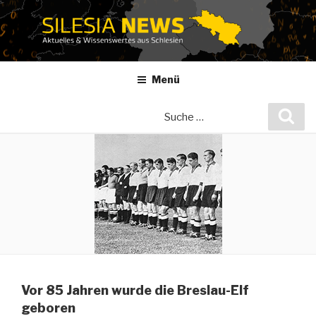
Zum
Inhalt
springen
Menü
Suche
Suc
nach:
Vor 85 Jahren wurde die Breslau-Elf
geboren