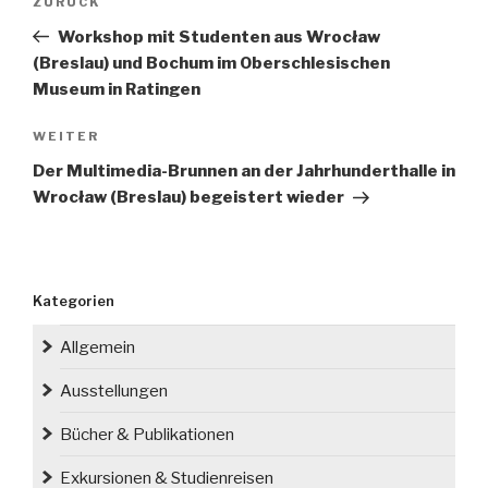
Vorheriger
ZURÜCK
Beitrag
Workshop mit Studenten aus Wrocław
(Breslau) und Bochum im Oberschlesischen
Museum in Ratingen
Nächster
WEITER
Beitrag
Der Multimedia-Brunnen an der Jahrhunderthalle in
Wrocław (Breslau) begeistert wieder
Kategorien
Allgemein
Ausstellungen
Bücher & Publikationen
Exkursionen & Studienreisen