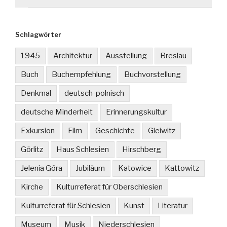
Schlagwörter
1945
Architektur
Ausstellung
Breslau
Buch
Buchempfehlung
Buchvorstellung
Denkmal
deutsch-polnisch
deutsche Minderheit
Erinnerungskultur
Exkursion
Film
Geschichte
Gleiwitz
Görlitz
Haus Schlesien
Hirschberg
Jelenia Góra
Jubiläum
Katowice
Kattowitz
Kirche
Kulturreferat für Oberschlesien
Kulturreferat für Schlesien
Kunst
Literatur
Museum
Musik
Niederschlesien