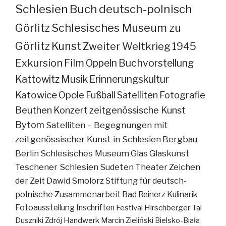
Schlesien
Buch
deutsch-polnisch
Görlitz
Schlesisches Museum zu
Görlitz
Kunst
Zweiter Weltkrieg
1945
Exkursion
Film
Oppeln
Buchvorstellung
Kattowitz
Musik
Erinnerungskultur
Katowice
Opole
Fußball
Satelliten
Fotografie
Beuthen
Konzert
zeitgenössische Kunst
Bytom
Satelliten – Begegnungen mit
zeitgenössischer Kunst in Schlesien
Bergbau
Berlin
Schlesisches Museum
Glas
Glaskunst
Teschener Schlesien
Sudeten
Theater
Zeichen
der Zeit
Dawid Smolorz
Stiftung für deutsch-
polnische Zusammenarbeit
Bad Reinerz
Kulinarik
Fotoausstellung
Inschriften
Festival
Hirschberger Tal
Duszniki Zdrój
Handwerk
Marcin Zieliński
Bielsko-Biała