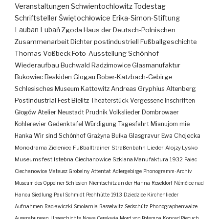
Veranstaltungen
Schwientochlowitz
Todestag
Schriftsteller
Świętochłowice
Erika-Simon-Stiftung
Lauban
Lubań
Zgoda
Haus der Deutsch-Polnischen
Zusammenarbeit
Dichter
postindustriell
Fußballgeschichte
Thomas Voßbeck
Foto-Ausstellung
Schönhof
Wiederaufbau
Buchwald
Radzimowice
Glasmanufaktur
Bukowiec
Beskiden
Glogau
Bober-Katzbach-Gebirge
Schlesisches Museum Kattowitz
Andreas Gryphius
Altenberg
Postindustrial
Fest
Bielitz
Theaterstück
Vergessene Inschriften
Głogów
Atelier
Neustadt
Prudnik
Volkslieder
Dombrowaer
Kohlerevier
Gedenktafel
Würdigung
Tagesfahrt
Mianujom mie
Hanka
Wir sind Schönhof
Grażyna Bułka
Glasgravur
Ewa Chojecka
Monodrama
Zieleniec
Fußballtrainer
Straßenbahn
Lieder
Alojzy Lysko
Museumsfest
Istebna
Ciechanowice
Szklana Manufaktura
1932
Pałac
Ciechanowice
Mateusz Grobelny
Attentat
Adlergebirge
Phonogramm-Archiv
Museum des Oppelner Schlesien
Niemtschitz an der Hanna
Roseldorf
Némčice nad
Hanou
Siedlung
Paul Schmidt
Pechhütte
1913
Dziedzice
Kirchenlieder
Aufnahmen
Racławiczki
Smolarnia
Rasselwitz
Sedschütz
Phonographenwalze
Ausgrabungen
Urgeschichte
Nowa Cerekwia
Mord von Potempa
Konrad Piecuch