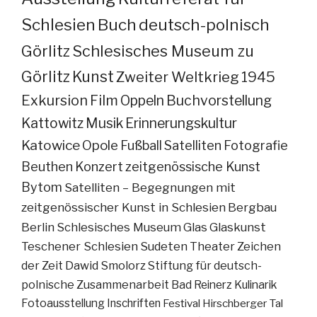
Schlesien
Buch
deutsch-polnisch
Görlitz
Schlesisches Museum zu
Görlitz
Kunst
Zweiter Weltkrieg
1945
Exkursion
Film
Oppeln
Buchvorstellung
Kattowitz
Musik
Erinnerungskultur
Katowice
Opole
Fußball
Satelliten
Fotografie
Beuthen
Konzert
zeitgenössische Kunst
Bytom
Satelliten – Begegnungen mit
zeitgenössischer Kunst in Schlesien
Bergbau
Berlin
Schlesisches Museum
Glas
Glaskunst
Teschener Schlesien
Sudeten
Theater
Zeichen
der Zeit
Dawid Smolorz
Stiftung für deutsch-
polnische Zusammenarbeit
Bad Reinerz
Kulinarik
Fotoausstellung
Inschriften
Festival
Hirschberger Tal