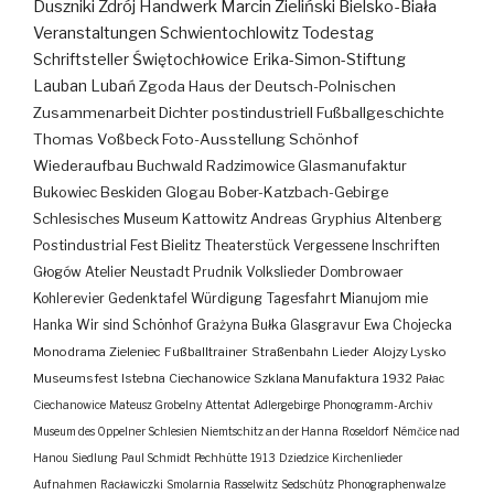
Duszniki Zdrój
Handwerk
Marcin Zieliński
Bielsko-Biała
Veranstaltungen
Schwientochlowitz
Todestag
Schriftsteller
Świętochłowice
Erika-Simon-Stiftung
Lauban
Lubań
Zgoda
Haus der Deutsch-Polnischen
Zusammenarbeit
Dichter
postindustriell
Fußballgeschichte
Thomas Voßbeck
Foto-Ausstellung
Schönhof
Wiederaufbau
Buchwald
Radzimowice
Glasmanufaktur
Bukowiec
Beskiden
Glogau
Bober-Katzbach-Gebirge
Schlesisches Museum Kattowitz
Andreas Gryphius
Altenberg
Postindustrial
Fest
Bielitz
Theaterstück
Vergessene Inschriften
Głogów
Atelier
Neustadt
Prudnik
Volkslieder
Dombrowaer
Kohlerevier
Gedenktafel
Würdigung
Tagesfahrt
Mianujom mie
Hanka
Wir sind Schönhof
Grażyna Bułka
Glasgravur
Ewa Chojecka
Monodrama
Zieleniec
Fußballtrainer
Straßenbahn
Lieder
Alojzy Lysko
Museumsfest
Istebna
Ciechanowice
Szklana Manufaktura
1932
Pałac
Ciechanowice
Mateusz Grobelny
Attentat
Adlergebirge
Phonogramm-Archiv
Museum des Oppelner Schlesien
Niemtschitz an der Hanna
Roseldorf
Némčice nad
Hanou
Siedlung
Paul Schmidt
Pechhütte
1913
Dziedzice
Kirchenlieder
Aufnahmen
Racławiczki
Smolarnia
Rasselwitz
Sedschütz
Phonographenwalze