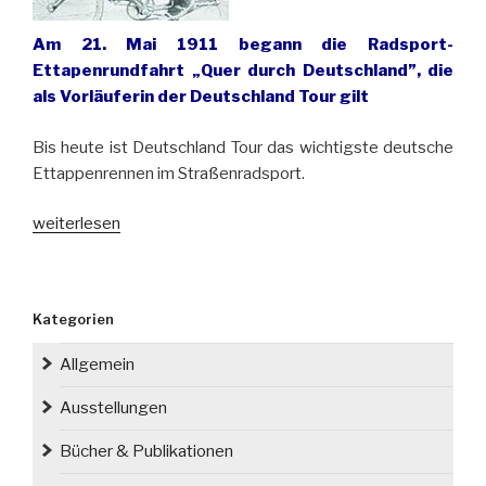
Am 21. Mai 1911 begann die Radsport-
Ettapenrundfahrt „Quer durch Deutschland”, die
als Vorläuferin der Deutschland Tour gilt
Bis heute ist Deutschland Tour das wichtigste deutsche
Ettappenrennen im Straßenradsport.
„Die
weiterlesen
erste
Deutschland
Tour
Kategorien
startete
vor
Allgemein
110
Jahren
Ausstellungen
in
Bücher & Publikationen
Breslau“