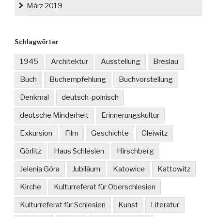
März 2019
Schlagwörter
1945
Architektur
Ausstellung
Breslau
Buch
Buchempfehlung
Buchvorstellung
Denkmal
deutsch-polnisch
deutsche Minderheit
Erinnerungskultur
Exkursion
Film
Geschichte
Gleiwitz
Görlitz
Haus Schlesien
Hirschberg
Jelenia Góra
Jubiläum
Katowice
Kattowitz
Kirche
Kulturreferat für Oberschlesien
Kulturreferat für Schlesien
Kunst
Literatur