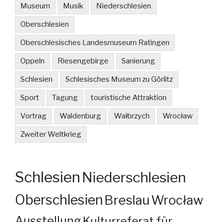
Museum
Musik
Niederschlesien
Oberschlesien
Oberschlesisches Landesmuseum Ratingen
Oppeln
Riesengebirge
Sanierung
Schlesien
Schlesisches Museum zu Görlitz
Sport
Tagung
touristische Attraktion
Vortrag
Waldenburg
Wałbrzych
Wrocław
Zweiter Weltkrieg
Schlesien
Niederschlesien
Oberschlesien
Breslau
Wrocław
Ausstellung
Kulturreferat für