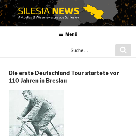
Zum
Inhalt
springen
Menü
Suche
Suc
nach:
Die erste Deutschland Tour startete vor
110 Jahren in Breslau