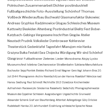
Polnischen Zusammenarbeit
Dichter
postindustriell
Fußballgeschichte
Foto-Ausstellung
Schönhof
Thomas
Voßbeck
Wiederaufbau
Buchwald
Glasmanufaktur
Bukowiec
Andreas Gryphius
Radzimowice
Glogau
Schlesisches Museum
Kattowitz
Beskiden
Altenberg
Postindustrial
Bielitz
Fest
Bober-
Katzbach-Gebirge
Vergessene Inschriften
Głogów
Atelier
Neustadt
Prudnik
Volkslieder
Dombrowaer Kohlerevier
Theaterstück
Gedenktafel
Tagesfahrt
Mianujom mie Hanka
Grażyna Bułka
Festakt
Ewa Chojecka
Würdigung
Wir sind Schönhof
Glasgravur
Fußballtrainer
Zieleniec
Lieder
Monodrama
Alojzy Lysko
Museumsfest
Istebna
Ciechanowice
Straßenbahn
Szklana Manufaktura
Buchautor
Sepp Piontek
Bielsko
Richard Ernst Wagner
Gero Vogl
Johann Bros
20.
Juli 1944
Phonogramm-Archiv
Niemtschitz an der Hanna
Roseldorf
Némčice nad
Hanou
Siedlung
Paul Schmidt
Pechhütte
1913
Dziedzice
Kirchenlieder
Aufnahmen
Racławiczki
Smolarnia
Rasselwitz
Sedschütz
Phonographenwalze
Museum des Oppelner Schlesien
Ausgrabungen
Urgeschichte
Grunwald
Alexander Schenk Graf von Stauffenberg
Attentat
Adlergebirge
Góry Orlickie
Rudelstadt
Hanka
20. Jahrhundert
Erzählung
schlesische Sprache
Nowa