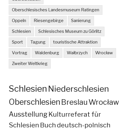
Oberschlesisches Landesmuseum Ratingen
Oppeln
Riesengebirge
Sanierung
Schlesien
Schlesisches Museum zu Görlitz
Sport
Tagung
touristische Attraktion
Vortrag
Waldenburg
Wałbrzych
Wrocław
Zweiter Weltkrieg
Schlesien
Niederschlesien
Oberschlesien
Breslau
Wrocław
Ausstellung
Kulturreferat für
Schlesien
Buch
deutsch-polnisch