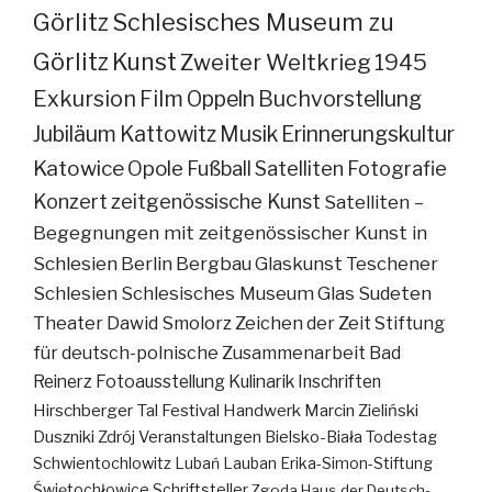
Görlitz
Schlesisches Museum zu
Görlitz
Kunst
Zweiter Weltkrieg
1945
Exkursion
Film
Oppeln
Buchvorstellung
Jubiläum
Kattowitz
Musik
Erinnerungskultur
Katowice
Opole
Fußball
Satelliten
Fotografie
Konzert
zeitgenössische Kunst
Satelliten –
Begegnungen mit zeitgenössischer Kunst in
Schlesien
Berlin
Bergbau
Glaskunst
Teschener
Schlesien
Schlesisches Museum
Glas
Sudeten
Theater
Dawid Smolorz
Zeichen der Zeit
Stiftung
für deutsch-polnische Zusammenarbeit
Bad
Reinerz
Fotoausstellung
Kulinarik
Inschriften
Hirschberger Tal
Festival
Handwerk
Marcin Zieliński
Duszniki Zdrój
Veranstaltungen
Bielsko-Biała
Todestag
Schwientochlowitz
Lubań
Lauban
Erika-Simon-Stiftung
Świętochłowice
Schriftsteller
Zgoda
Haus der Deutsch-