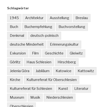
Schlagwörter
1945
Architektur
Ausstellung
Breslau
Buch
Buchempfehlung
Buchvorstellung
Denkmal
deutsch-polnisch
deutsche Minderheit
Erinnerungskultur
Exkursion
Film
Geschichte
Gleiwitz
Görlitz
Haus Schlesien
Hirschberg
Jelenia Góra
Jubiläum
Katowice
Kattowitz
Kirche
Kulturreferat für Oberschlesien
Kulturreferat für Schlesien
Kunst
Literatur
Museum
Musik
Niederschlesien
Oberschlesien