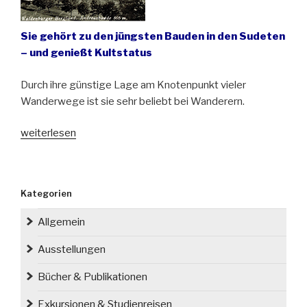
Sie gehört zu den jüngsten Bauden in den Sudeten
– und genießt Kultstatus
Durch ihre günstige Lage am Knotenpunkt vieler
Wanderwege ist sie sehr beliebt bei Wanderern.
„Die
weiterlesen
Andreasbaude
im
Waldenbuger
Kategorien
Bergland
ist
Allgemein
90
Jahre
Ausstellungen
alt“
Bücher & Publikationen
Exkursionen & Studienreisen