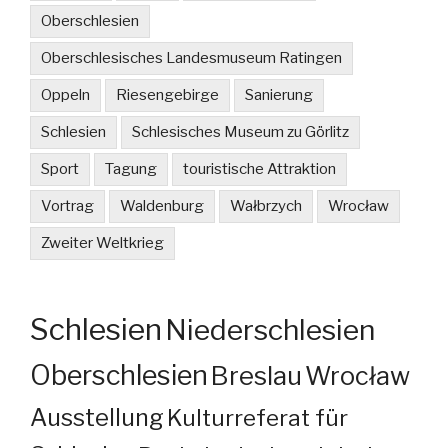
Oberschlesien
Oberschlesisches Landesmuseum Ratingen
Oppeln
Riesengebirge
Sanierung
Schlesien
Schlesisches Museum zu Görlitz
Sport
Tagung
touristische Attraktion
Vortrag
Waldenburg
Wałbrzych
Wrocław
Zweiter Weltkrieg
Schlesien
Niederschlesien
Oberschlesien
Breslau
Wrocław
Ausstellung
Kulturreferat für