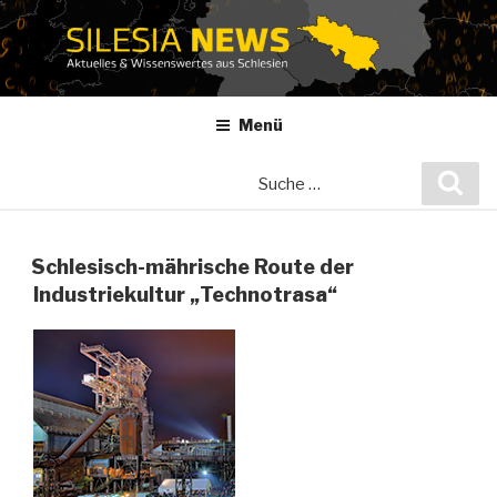
Zum
Inhalt
springen
Menü
Suche
Suc
nach:
Schlesisch-mährische Route der
Industriekultur „Technotrasa“