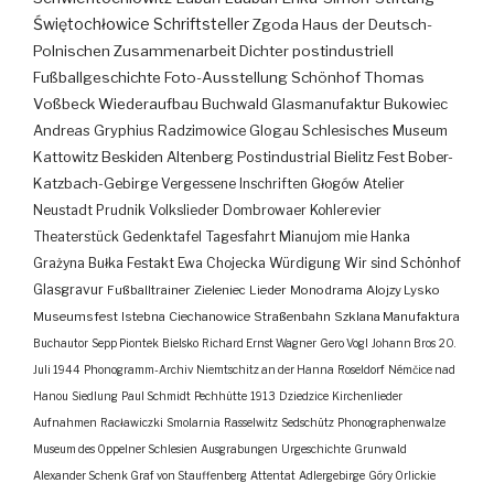
Świętochłowice
Schriftsteller
Zgoda
Haus der Deutsch-
Polnischen Zusammenarbeit
Dichter
postindustriell
Fußballgeschichte
Foto-Ausstellung
Schönhof
Thomas
Voßbeck
Wiederaufbau
Buchwald
Glasmanufaktur
Bukowiec
Andreas Gryphius
Radzimowice
Glogau
Schlesisches Museum
Kattowitz
Beskiden
Altenberg
Postindustrial
Bielitz
Fest
Bober-
Katzbach-Gebirge
Vergessene Inschriften
Głogów
Atelier
Neustadt
Prudnik
Volkslieder
Dombrowaer Kohlerevier
Theaterstück
Gedenktafel
Tagesfahrt
Mianujom mie Hanka
Grażyna Bułka
Festakt
Ewa Chojecka
Würdigung
Wir sind Schönhof
Glasgravur
Fußballtrainer
Zieleniec
Lieder
Monodrama
Alojzy Lysko
Museumsfest
Istebna
Ciechanowice
Straßenbahn
Szklana Manufaktura
Buchautor
Sepp Piontek
Bielsko
Richard Ernst Wagner
Gero Vogl
Johann Bros
20.
Juli 1944
Phonogramm-Archiv
Niemtschitz an der Hanna
Roseldorf
Némčice nad
Hanou
Siedlung
Paul Schmidt
Pechhütte
1913
Dziedzice
Kirchenlieder
Aufnahmen
Racławiczki
Smolarnia
Rasselwitz
Sedschütz
Phonographenwalze
Museum des Oppelner Schlesien
Ausgrabungen
Urgeschichte
Grunwald
Alexander Schenk Graf von Stauffenberg
Attentat
Adlergebirge
Góry Orlickie