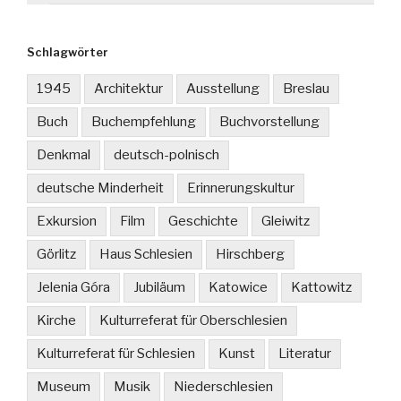
Schlagwörter
1945
Architektur
Ausstellung
Breslau
Buch
Buchempfehlung
Buchvorstellung
Denkmal
deutsch-polnisch
deutsche Minderheit
Erinnerungskultur
Exkursion
Film
Geschichte
Gleiwitz
Görlitz
Haus Schlesien
Hirschberg
Jelenia Góra
Jubiläum
Katowice
Kattowitz
Kirche
Kulturreferat für Oberschlesien
Kulturreferat für Schlesien
Kunst
Literatur
Museum
Musik
Niederschlesien