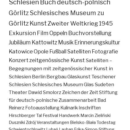
Schlesien
Buch
deutsch-polnisch
Görlitz
Schlesisches Museum zu
Görlitz
Kunst
Zweiter Weltkrieg
1945
Exkursion
Film
Oppeln
Buchvorstellung
Jubiläum
Kattowitz
Musik
Erinnerungskultur
Katowice
Opole
Fußball
Satelliten
Fotografie
Konzert
zeitgenössische Kunst
Satelliten –
Begegnungen mit zeitgenössischer Kunst in
Schlesien
Berlin
Bergbau
Glaskunst
Teschener
Schlesien
Schlesisches Museum
Glas
Sudeten
Theater
Dawid Smolorz
Zeichen der Zeit
Stiftung
für deutsch-polnische Zusammenarbeit
Bad
Reinerz
Fotoausstellung
Kulinarik
Inschriften
Hirschberger Tal
Festival
Handwerk
Marcin Zieliński
Duszniki Zdrój
Veranstaltungen
Bielsko-Biała
Todestag
Schwientochlowitz
Lubań
Lauban
Erika-Simon-Stiftung