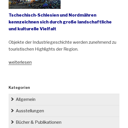
Tschechisch-Schlesien und Nordmähren
kennzeichnen sich durch große landschaftliche
und kulturelle Vielfalt
Objekte der Industriegeschichte werden zunehmend zu
touristischen Highlights der Region.
„Schlesisch-
weiterlesen
mährische
Route
der
Kategorien
Industriekultur
„Technotrasa““
Allgemein
Ausstellungen
Bücher & Publikationen