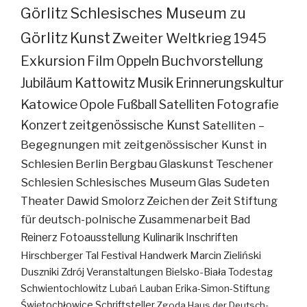
Görlitz
Schlesisches Museum zu
Görlitz
Kunst
Zweiter Weltkrieg
1945
Exkursion
Film
Oppeln
Buchvorstellung
Jubiläum
Kattowitz
Musik
Erinnerungskultur
Katowice
Opole
Fußball
Satelliten
Fotografie
Konzert
zeitgenössische Kunst
Satelliten –
Begegnungen mit zeitgenössischer Kunst in
Schlesien
Berlin
Bergbau
Glaskunst
Teschener
Schlesien
Schlesisches Museum
Glas
Sudeten
Theater
Dawid Smolorz
Zeichen der Zeit
Stiftung
für deutsch-polnische Zusammenarbeit
Bad
Reinerz
Fotoausstellung
Kulinarik
Inschriften
Hirschberger Tal
Festival
Handwerk
Marcin Zieliński
Duszniki Zdrój
Veranstaltungen
Bielsko-Biała
Todestag
Schwientochlowitz
Lubań
Lauban
Erika-Simon-Stiftung
Świętochłowice
Schriftsteller
Zgoda
Haus der Deutsch-