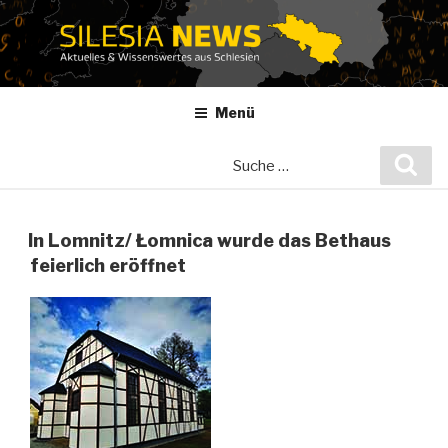
Zum
Inhalt
springen
Menü
Suche
Suc
nach:
In Lomnitz/ Łomnica wurde das Bethaus
feierlich eröffnet