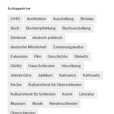
Schlagwörter
1945
Architektur
Ausstellung
Breslau
Buch
Buchempfehlung
Buchvorstellung
Denkmal
deutsch-polnisch
deutsche Minderheit
Erinnerungskultur
Exkursion
Film
Geschichte
Gleiwitz
Görlitz
Haus Schlesien
Hirschberg
Jelenia Góra
Jubiläum
Katowice
Kattowitz
Kirche
Kulturreferat für Oberschlesien
Kulturreferat für Schlesien
Kunst
Literatur
Museum
Musik
Niederschlesien
Oberschlesien