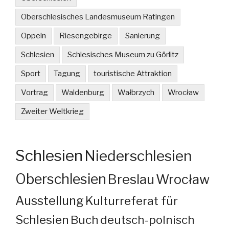
Oberschlesisches Landesmuseum Ratingen
Oppeln
Riesengebirge
Sanierung
Schlesien
Schlesisches Museum zu Görlitz
Sport
Tagung
touristische Attraktion
Vortrag
Waldenburg
Wałbrzych
Wrocław
Zweiter Weltkrieg
Schlesien
Niederschlesien
Oberschlesien
Breslau
Wrocław
Ausstellung
Kulturreferat für
Schlesien
Buch
deutsch-polnisch