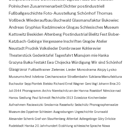
Polnischen Zusammenarbeit
Dichter
postindustriell
Fußballgeschichte
Foto-Ausstellung
Schönhof
Thomas
Voßbeck
Wiederaufbau
Buchwald
Glasmanufaktur
Bukowiec
Andreas Gryphius
Radzimowice
Glogau
Schlesisches Museum
Kattowitz
Beskiden
Altenberg
Postindustrial
Bielitz
Fest
Bober-
Katzbach-Gebirge
Vergessene Inschriften
Głogów
Atelier
Neustadt
Prudnik
Volkslieder
Dombrowaer Kohlerevier
Theaterstück
Gedenktafel
Tagesfahrt
Mianujom mie Hanka
Grażyna Bułka
Festakt
Ewa Chojecka
Würdigung
Wir sind Schönhof
Glasgravur
Fußballtrainer
Zieleniec
Lieder
Monodrama
Alojzy Lysko
Museumsfest
Istebna
Ciechanowice
Straßenbahn
Szklana Manufaktura
Buchautor
Sepp Piontek
Bielsko
Richard Ernst Wagner
Gero Vogl
Johann Bros
20.
Juli 1944
Phonogramm-Archiv
Niemtschitz an der Hanna
Roseldorf
Némčice nad
Hanou
Siedlung
Paul Schmidt
Pechhütte
1913
Dziedzice
Kirchenlieder
Aufnahmen
Racławiczki
Smolarnia
Rasselwitz
Sedschütz
Phonographenwalze
Museum des Oppelner Schlesien
Ausgrabungen
Urgeschichte
Grunwald
Alexander Schenk Graf von Stauffenberg
Attentat
Adlergebirge
Góry Orlickie
Rudelstadt
Hanka
20. Jahrhundert
Erzählung
schlesische Sprache
Nowa