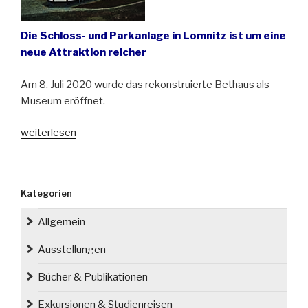
Die Schloss- und Parkanlage in Lomnitz ist um eine
neue Attraktion reicher
Am 8. Juli 2020 wurde das rekonstruierte Bethaus als
Museum eröffnet.
„In
weiterlesen
Lomnitz/
Łomnica
wurde
Kategorien
das
Bethaus
Allgemein
feierlich
eröffnet“
Ausstellungen
Bücher & Publikationen
Exkursionen & Studienreisen