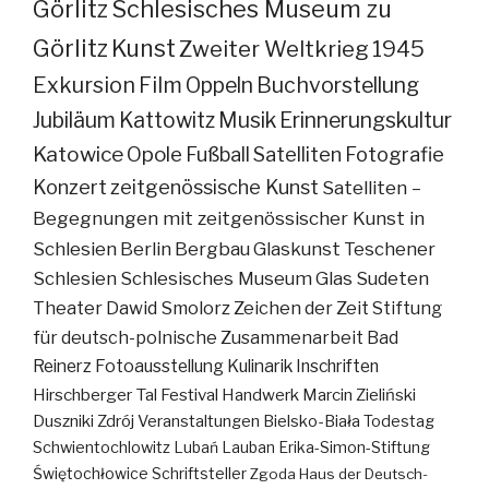
Görlitz
Schlesisches Museum zu
Görlitz
Kunst
Zweiter Weltkrieg
1945
Exkursion
Film
Oppeln
Buchvorstellung
Jubiläum
Kattowitz
Musik
Erinnerungskultur
Katowice
Opole
Fußball
Satelliten
Fotografie
Konzert
zeitgenössische Kunst
Satelliten –
Begegnungen mit zeitgenössischer Kunst in
Schlesien
Berlin
Bergbau
Glaskunst
Teschener
Schlesien
Schlesisches Museum
Glas
Sudeten
Theater
Dawid Smolorz
Zeichen der Zeit
Stiftung
für deutsch-polnische Zusammenarbeit
Bad
Reinerz
Fotoausstellung
Kulinarik
Inschriften
Hirschberger Tal
Festival
Handwerk
Marcin Zieliński
Duszniki Zdrój
Veranstaltungen
Bielsko-Biała
Todestag
Schwientochlowitz
Lubań
Lauban
Erika-Simon-Stiftung
Świętochłowice
Schriftsteller
Zgoda
Haus der Deutsch-