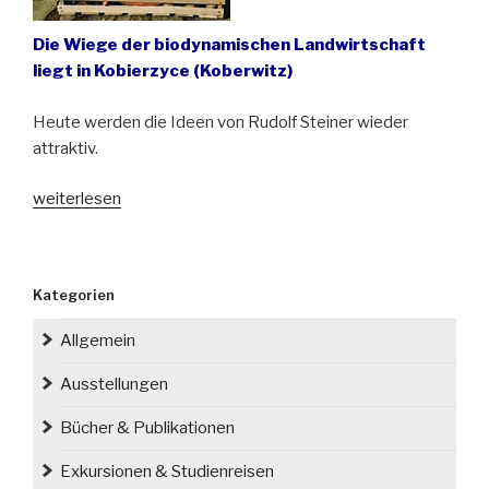
Die Wiege der biodynamischen Landwirtschaft
liegt in Kobierzyce (Koberwitz)
Heute werden die Ideen von Rudolf Steiner wieder
attraktiv.
„Der
weiterlesen
ökologische
Landbau
begann
Kategorien
vor
100
Allgemein
Jahren
in
Ausstellungen
Niederschlesien“
Bücher & Publikationen
Exkursionen & Studienreisen