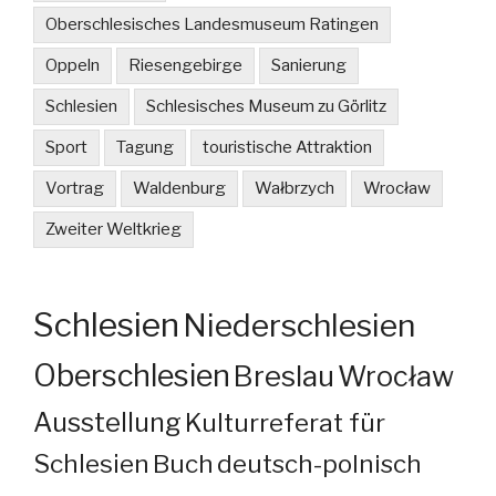
Oberschlesisches Landesmuseum Ratingen
Oppeln
Riesengebirge
Sanierung
Schlesien
Schlesisches Museum zu Görlitz
Sport
Tagung
touristische Attraktion
Vortrag
Waldenburg
Wałbrzych
Wrocław
Zweiter Weltkrieg
Schlesien
Niederschlesien
Oberschlesien
Breslau
Wrocław
Ausstellung
Kulturreferat für
Schlesien
Buch
deutsch-polnisch