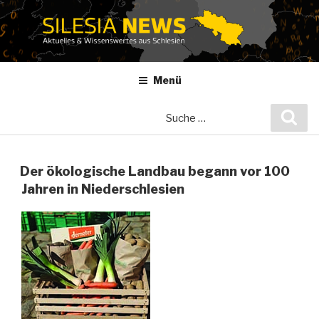
Zum
Inhalt
springen
Menü
Suche
Suc
nach:
Der ökologische Landbau begann vor 100
Jahren in Niederschlesien