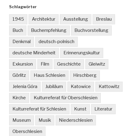
Schlagwörter
1945
Architektur
Ausstellung
Breslau
Buch
Buchempfehlung
Buchvorstellung
Denkmal
deutsch-polnisch
deutsche Minderheit
Erinnerungskultur
Exkursion
Film
Geschichte
Gleiwitz
Görlitz
Haus Schlesien
Hirschberg
Jelenia Góra
Jubiläum
Katowice
Kattowitz
Kirche
Kulturreferat für Oberschlesien
Kulturreferat für Schlesien
Kunst
Literatur
Museum
Musik
Niederschlesien
Oberschlesien