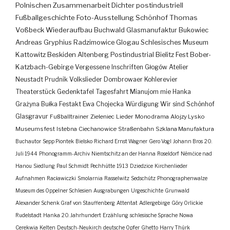
Polnischen Zusammenarbeit
Dichter
postindustriell
Fußballgeschichte
Foto-Ausstellung
Schönhof
Thomas
Voßbeck
Wiederaufbau
Buchwald
Glasmanufaktur
Bukowiec
Andreas Gryphius
Radzimowice
Glogau
Schlesisches Museum
Kattowitz
Beskiden
Altenberg
Postindustrial
Bielitz
Fest
Bober-
Katzbach-Gebirge
Vergessene Inschriften
Głogów
Atelier
Neustadt
Prudnik
Volkslieder
Dombrowaer Kohlerevier
Theaterstück
Gedenktafel
Tagesfahrt
Mianujom mie Hanka
Grażyna Bułka
Festakt
Ewa Chojecka
Würdigung
Wir sind Schönhof
Glasgravur
Fußballtrainer
Zieleniec
Lieder
Monodrama
Alojzy Lysko
Museumsfest
Istebna
Ciechanowice
Straßenbahn
Szklana Manufaktura
Buchautor
Sepp Piontek
Bielsko
Richard Ernst Wagner
Gero Vogl
Johann Bros
20.
Juli 1944
Phonogramm-Archiv
Niemtschitz an der Hanna
Roseldorf
Némčice nad
Hanou
Siedlung
Paul Schmidt
Pechhütte
1913
Dziedzice
Kirchenlieder
Aufnahmen
Racławiczki
Smolarnia
Rasselwitz
Sedschütz
Phonographenwalze
Museum des Oppelner Schlesien
Ausgrabungen
Urgeschichte
Grunwald
Alexander Schenk Graf von Stauffenberg
Attentat
Adlergebirge
Góry Orlickie
Rudelstadt
Hanka
20. Jahrhundert
Erzählung
schlesische Sprache
Nowa
Cerekwia
Kelten
Deutsch-Neukirch
deutsche Opfer
Ghetto
Harry Thürk