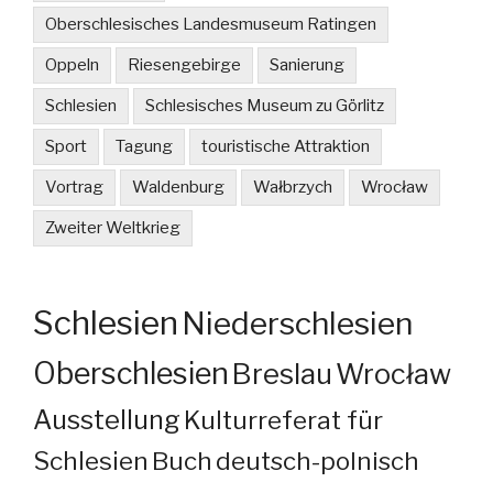
Oberschlesisches Landesmuseum Ratingen
Oppeln
Riesengebirge
Sanierung
Schlesien
Schlesisches Museum zu Görlitz
Sport
Tagung
touristische Attraktion
Vortrag
Waldenburg
Wałbrzych
Wrocław
Zweiter Weltkrieg
Schlesien
Niederschlesien
Oberschlesien
Breslau
Wrocław
Ausstellung
Kulturreferat für
Schlesien
Buch
deutsch-polnisch