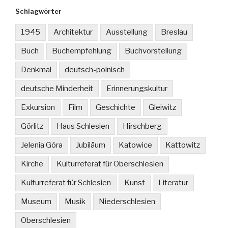
Schlagwörter
1945
Architektur
Ausstellung
Breslau
Buch
Buchempfehlung
Buchvorstellung
Denkmal
deutsch-polnisch
deutsche Minderheit
Erinnerungskultur
Exkursion
Film
Geschichte
Gleiwitz
Görlitz
Haus Schlesien
Hirschberg
Jelenia Góra
Jubiläum
Katowice
Kattowitz
Kirche
Kulturreferat für Oberschlesien
Kulturreferat für Schlesien
Kunst
Literatur
Museum
Musik
Niederschlesien
Oberschlesien