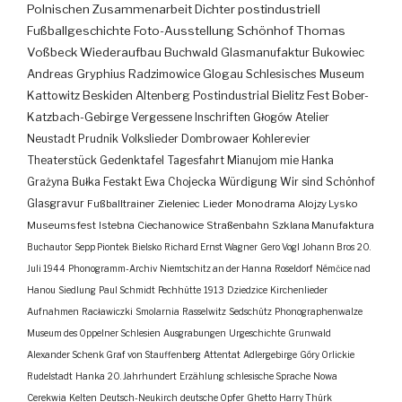
Polnischen Zusammenarbeit
Dichter
postindustriell
Fußballgeschichte
Foto-Ausstellung
Schönhof
Thomas
Voßbeck
Wiederaufbau
Buchwald
Glasmanufaktur
Bukowiec
Andreas Gryphius
Radzimowice
Glogau
Schlesisches Museum
Kattowitz
Beskiden
Altenberg
Postindustrial
Bielitz
Fest
Bober-
Katzbach-Gebirge
Vergessene Inschriften
Głogów
Atelier
Neustadt
Prudnik
Volkslieder
Dombrowaer Kohlerevier
Theaterstück
Gedenktafel
Tagesfahrt
Mianujom mie Hanka
Grażyna Bułka
Festakt
Ewa Chojecka
Würdigung
Wir sind Schönhof
Glasgravur
Fußballtrainer
Zieleniec
Lieder
Monodrama
Alojzy Lysko
Museumsfest
Istebna
Ciechanowice
Straßenbahn
Szklana Manufaktura
Buchautor
Sepp Piontek
Bielsko
Richard Ernst Wagner
Gero Vogl
Johann Bros
20.
Juli 1944
Phonogramm-Archiv
Niemtschitz an der Hanna
Roseldorf
Némčice nad
Hanou
Siedlung
Paul Schmidt
Pechhütte
1913
Dziedzice
Kirchenlieder
Aufnahmen
Racławiczki
Smolarnia
Rasselwitz
Sedschütz
Phonographenwalze
Museum des Oppelner Schlesien
Ausgrabungen
Urgeschichte
Grunwald
Alexander Schenk Graf von Stauffenberg
Attentat
Adlergebirge
Góry Orlickie
Rudelstadt
Hanka
20. Jahrhundert
Erzählung
schlesische Sprache
Nowa
Cerekwia
Kelten
Deutsch-Neukirch
deutsche Opfer
Ghetto
Harry Thürk