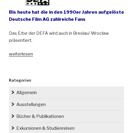
Bis heute hat die in den 1990er Jahren aufgelöste
Deutsche Film AG zahlreiche Fans
Das Erbe der DEFA wird auch in Breslau/ Wrocław
präsentiert.
„Das
weiterlesen
Jubiläum
75
Jahre
Kategorien
DEFA
wird
Allgemein
nicht
nur
Ausstellungen
in
Bücher & Publikationen
Deutschland
gefeiert“
Exkursionen & Studienreisen