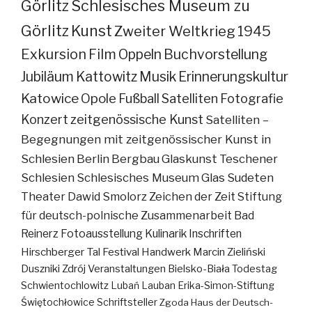
Görlitz
Schlesisches Museum zu
Görlitz
Kunst
Zweiter Weltkrieg
1945
Exkursion
Film
Oppeln
Buchvorstellung
Jubiläum
Kattowitz
Musik
Erinnerungskultur
Katowice
Opole
Fußball
Satelliten
Fotografie
Konzert
zeitgenössische Kunst
Satelliten –
Begegnungen mit zeitgenössischer Kunst in
Schlesien
Berlin
Bergbau
Glaskunst
Teschener
Schlesien
Schlesisches Museum
Glas
Sudeten
Theater
Dawid Smolorz
Zeichen der Zeit
Stiftung
für deutsch-polnische Zusammenarbeit
Bad
Reinerz
Fotoausstellung
Kulinarik
Inschriften
Hirschberger Tal
Festival
Handwerk
Marcin Zieliński
Duszniki Zdrój
Veranstaltungen
Bielsko-Biała
Todestag
Schwientochlowitz
Lubań
Lauban
Erika-Simon-Stiftung
Świętochłowice
Schriftsteller
Zgoda
Haus der Deutsch-