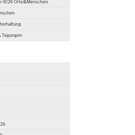
r III/26 Orte&Menschen
enschen
terhaltung
& Tagungen
026