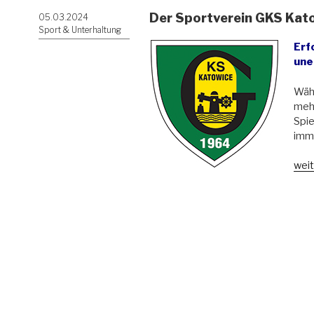
Der Sportverein GKS Kat
Veröffentlicht
05.03.2024
am
Sport & Unterhaltung
Erf
une
Wäh
mehr
Spie
imme
„De
weit
Spor
GKS
Kat
wird
60“