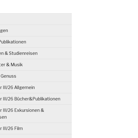
ngen
ublikationen
en & Studienreisen
ter & Musik
& Genuss
 III/26 Allgemein
 III/26 Bücher&Publikationen
 III/26 Exkursionen &
isen
 III/26 Film