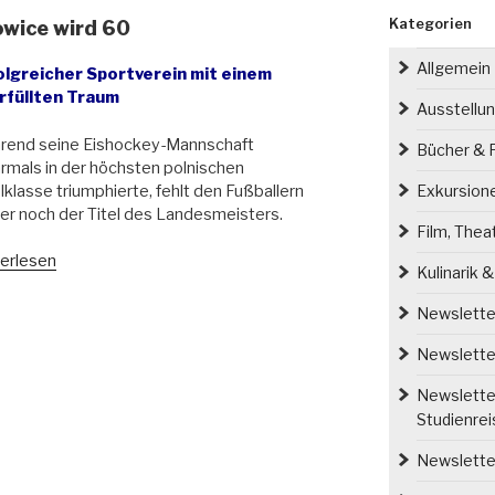
Kategorien
owice wird 60
Allgemein
olgreicher Sportverein mit einem
rfüllten Traum
Ausstellu
rend seine Eishockey-Mannschaft
Bücher & P
mals in der höchsten polnischen
lklasse triumphierte, fehlt den Fußballern
Exkursion
r noch der Titel des Landesmeisters.
Film, Thea
r
erlesen
Kulinarik 
tverein
Newsletter
owice
Newsletter
Newsletter
Studienre
Newsletter